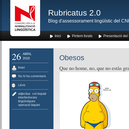
Rubricatus 2.0
Blog d'assessorament lingüístic del CNL
Inici
Pintem forats
Presentació del
26
ABRIL
Obesos
2018
Que no home, no, que no estàs gr
lmari
No hi ha comentaris
Lèxic
adjectius
,
col·loquial
,
interferències
lingüístiques
,
operació biquini