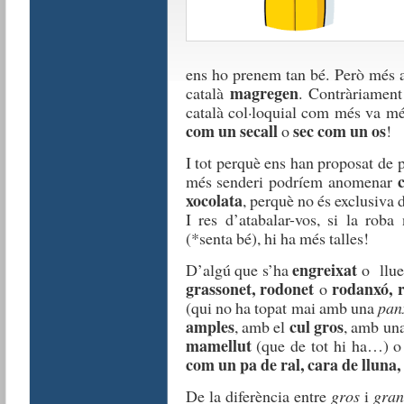
ens ho prenem tan bé. Però més a
magregen
català
. Contràriament
català col·loquial com més va m
com un secall
sec com un os
o
!
I tot perquè ens han proposat de
més senderi podríem anomenar
xocolata
, perquè no és exclusiva 
I res d’atabalar-vos, si la rob
(*senta bé), hi ha més talles!
engreixat
D’algú que s’ha
o llue
grassonet, rodonet
rodanxó, 
o
(qui no ha topat mai amb una
pan
amples
cul gros
, amb el
, amb un
mamellut
(que de tot hi ha…) 
com un pa de ral, cara de lluna,
De la diferència entre
gros
i
gra