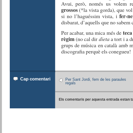
Avui, però, només us volem re
grossos
(*la vista gorda), que vol
fer-n
si no l’haguéssim vista, i
disbarat, d’aquells que no sabem 
teca
Per acabar, una mica més de
règim
(no cal dir
dieta
a tort i a
grups de música en català amb m
discografia perquè els conegueu!
Cap comentari
Per Sant Jordi, fem de les paraules
regals
Els comentaris per aquesta entrada estan t