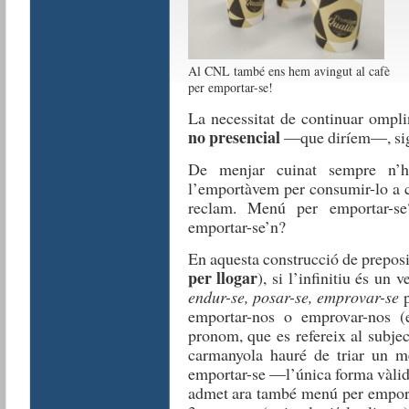
Al CNL també ens hem avingut al cafè
per emportar-se!
La
necessitat
de continuar
ompli
no presencial
—que
diríem—
,
si
De
menjar
cuinat
sempre
n’h
l’em
p
ortàvem
per consum
ir-lo
a 
recl
a
m
. M
enú
per
emportar
-s
emportar-se’n
?
En aquesta construcció de preposi
per llogar
), si
l’infinitiu
és
un
v
endur
-se
, posar-se,
emprovar
-se
emportar
-nos o
emprovar
-nos
(
pronom
, que
es
refereix
al
subjec
carmanyola
hauré
d
e triar
un m
emportar
-se —
l
’
única
forma
vàli
admet ara també menú per empo