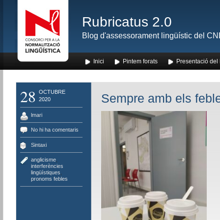
Rubricatus 2.0
Blog d'assessorament lingüístic del CNL
Inici
Pintem forats
Presentació del
28
OCTUBRE
Sempre amb els febl
2020
lmari
No hi ha comentaris
Sintaxi
anglicisme
,
interferències
lingüístiques
,
pronoms febles