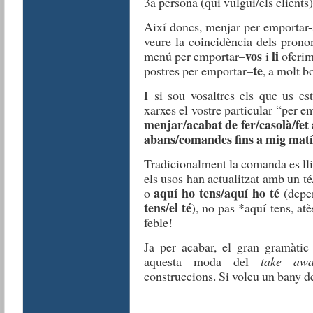
3a persona (qui
vulgui
/
els
clients
)
Aix
í
doncs
,
menjar
per
emportar
veure
la
coincidència
de
l
s
prono
vos
li
menú per
emportar
–
i
oferi
te
postres per
emportar
–
,
a
molt
bo
I
si
sou
vosaltr
e
s
els
que
u
s
es
xarxes
el
vostre
particular
“per
em
menjar
/
acab
a
t
de
fer
/
casol
à
/
fet
abans/comandes fins a mig mat
T
radicionalment
la
comanda
es
ll
els
usos
han
actualitzat
amb
un
t
é
aquí ho te
ns/aquí ho té
o
(depe
tens/el té
),
no pas
*
aquí
tens,
atè
feble
!
Ja per acabar, e
l gran
gramàtic
aquesta
moda
del
take aw
construccions
. Si
voleu
un
bany
d