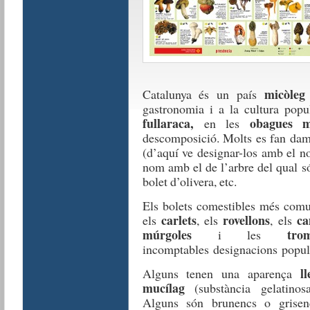
micòleg
Catalunya és un país
gastronomia i a la cultura popul
fullaraca,
obagues m
en les
descomposició. Molts es fan damu
(d’aquí ve designar-los amb el
nom amb el de l’arbre del qual són
bolet d’olivera, etc.
Els bolets comestibles més com
carlets
rovellons
ca
els
, els
, els
múrgoles
tro
i les
incomptables designacions popular
ll
Alguns tenen una aparença
mucílag
(substància gelatinos
Alguns són brunencs o grisenc