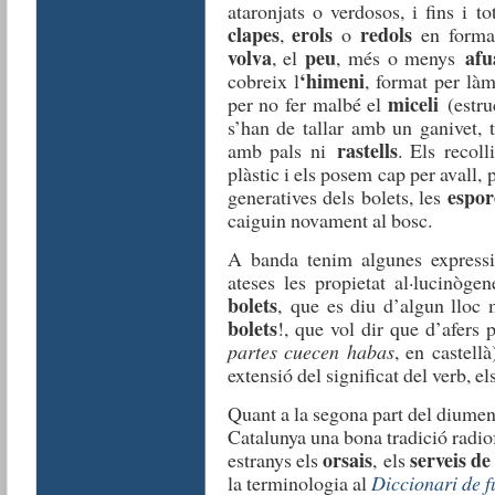
ataronjats o verdosos, i fins i 
clapes
erols
redols
,
o
en forma 
volva
peu
afu
, el
, més o menys
‘himeni
cobreix l
, format per là
miceli
per no fer malbé el
(estruc
s’han de tallar amb un ganivet, 
rastells
amb pals ni
. Els reco
plàstic i els posem cap per avall, p
espor
generatives dels bolets, les
caiguin novament al bosc.
A banda tenim algunes express
ateses les propietat al·lucinòge
bolets
, que es diu d’algun lloc 
bolets
!, que vol dir que d’afers p
partes cuecen habas
, en castell
extensió del significat del verb, el
Quant a la segona part del diumeng
Catalunya una bona tradició radio
orsais
serveis de
estranys els
,
els
la terminologia al
Diccionari de f