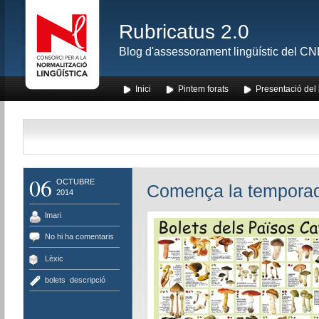
Rubricatus 2.0
Blog d'assessorament lingüístic del CNL
Inici
Pintem forats
Presentació del
06
OCTUBRE
Comença la tempora
2014
lmari
No hi ha comentaris
Lèxic
bolets
,
descripció