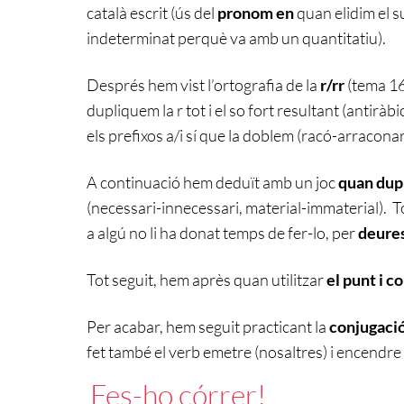
català escrit (ús del
pronom en
quan elidim el s
indeterminat perquè va amb un quantitatiu).
Després hem vist l’ortografia de la
r/rr
(tema 16
dupliquem la r tot i el so fort resultant (antiràbi
els prefixos a/i sí que la doblem (racó-arraconar,
A continuació hem deduït amb un joc
quan dupl
(necessari-innecessari, material-immaterial). Tot 
a algú no li ha donat temps de fer-lo, per
deure
Tot seguit, hem après quan utilitzar
el punt i c
Per acabar, hem seguit practicant la
conjugació
fet també el verb emetre (nosaltres) i encendre 
Fes-ho córrer!