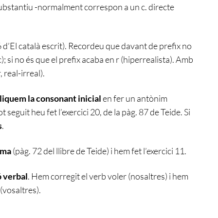
ubstantiu -normalment correspon a un c. directe
 d’El català escrit). Recordeu que davant de prefix no
c); si no és que el prefix acaba en r (hiperrealista). Amb
 real-irreal).
iquem la consonant inicial
en fer un antònim
seguit heu fet l’exercici 20, de la pàg. 87 de Teide. Si
s
.
oma
(pàg. 72 del llibre de Teide) i hem fet l’exercici 11.
 verbal
. Hem corregit el verb voler (nosaltres) i hem
(vosaltres).