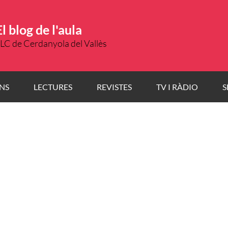
El blog de l'aula
LC de Cerdanyola del Vallès
NS
LECTURES
REVISTES
TV I RÀDIO
S