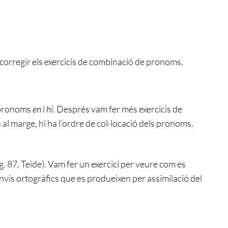
corregir els exercicis de combinació de pronoms,
 pronoms
en
i
hi
. Després vam fer més exercicis de
l marge, hi ha l’ordre de col·locació dels pronoms.
 87, Teide). Vam fer un exercici per veure com es
anvis ortogràfics que es produeixen per assimilació del