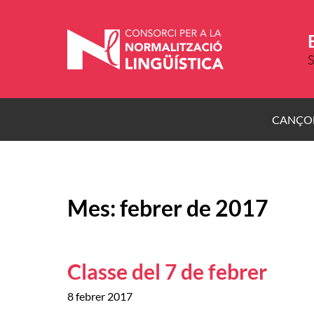
Vés
al
contingut
S
CANÇO
Mes:
febrer de 2017
Classe del 7 de febrer
8 febrer 2017