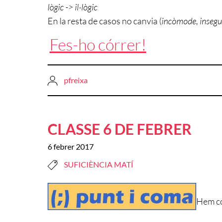
lògic -> il·lògic
En la resta de casos no canvia (
incòmode, inseg
Fes-ho córrer!
pfreixa
CLASSE 6 DE FEBRER
6 febrer 2017
SUFICIÈNCIA MATÍ
Hem com