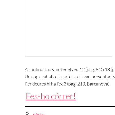
A continuació vam fer els ex. 12 (pàg. 84) i 18 (pà
Un cop acabats els cartells, els vau presentar i
Per deures hi ha l’ex.3 (pàg, 213, Barcanova)
Fes-ho córrer!
pfreixa