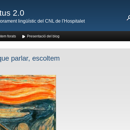
tus 2.0
orament lingüístic del CNL de l'Hospitalet
tem forats
Presentació del blog
ue parlar, escoltem