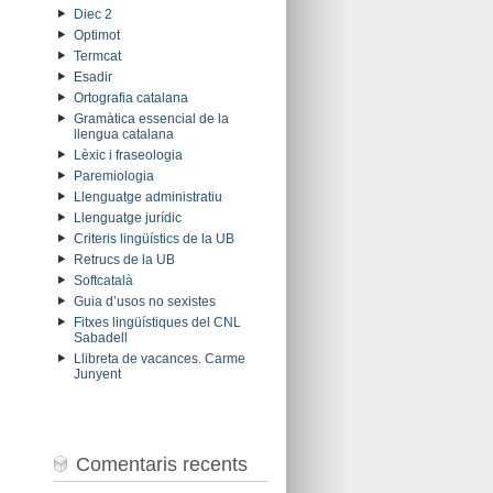
Diec 2
Optimot
Termcat
Esadir
Ortografia catalana
Gramàtica essencial de la
llengua catalana
Lèxic i fraseologia
Paremiologia
Llenguatge administratiu
Llenguatge jurídic
Criteris lingüístics de la UB
Retrucs de la UB
Softcatalà
Guia d’usos no sexistes
Fitxes lingüístiques del CNL
Sabadell
Llibreta de vacances. Carme
Junyent
Comentaris recents