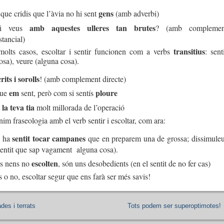
gens
que cridis que l’àvia no hi sent
(amb adverbi)
amb aquestes ulleres tan brutes
hi veus
? (amb complemen
tancial)
transitius
molts casos, escoltar i sentir funcionen com a verbs
: sent
osa), veure (alguna cosa).
crits i sorolls
! (amb complement directe)
em
ploure
que
sent, però com si sentís
la teva tia
t
molt millorada de l’operació
im fraseologia amb el verb sentir i escoltar, com ara:
sentit tocar campanes
e ha
que en preparem una de grossa; dissimuleu
sentit que sap vagament alguna cosa).
escolten
s nens no
, són uns desobedients (en el sentit de no fer cas)
 o no, escoltar segur que ens farà ser més savis!
des i terrats
Tots podem ser superoptimotes!