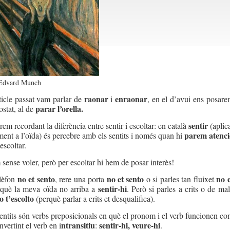
d’Edvard Munch
raonar
enraonar
rticle passat vam parlar de
i
, en el d’avui ens posar
parar l’orella.
costat, al de
sentir
m recordant la diferència entre sentir i escoltar: en català
(aplic
parem atenci
ment a l’oïda) és percebre amb els sentits i només quan hi
escoltar.
 sense voler, però per escoltar hi hem de posar interès!
no et sento
no et sento
no e
elèfon
, rere una porta
o si parles tan fluixet
sentir-hi
rquè la meva oïda no arriba a
. Però si parles a crits o de ma
o t’escolto
(perquè parlar a crits et desqualifica).
sentits són verbs preposicionals en què el pronom i el verb funcionen c
ntransitiu
sentir-hi, veure-hi
nvertint el verb en i
:
.