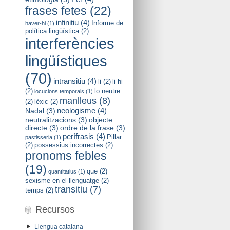
frases fetes
(22)
infinitiu
(4)
Informe de
haver-hi
(1)
política lingüística
(2)
interferències
lingüístiques
(70)
intransitiu
(4)
li
(2)
li hi
(2)
lo neutre
locucions temporals
(1)
manlleus
(8)
(2)
lèxic
(2)
neologisme
(4)
Nadal
(3)
neutralitzacions
(3)
objecte
directe
(3)
ordre de la frase
(3)
perífrasis
(4)
Pillar
pastisseria
(1)
(2)
possessius incorrectes
(2)
pronoms febles
(19)
que
(2)
quantitatius
(1)
sexisme en el llenguatge
(2)
transitiu
(7)
temps
(2)
Recursos
Llengua catalana