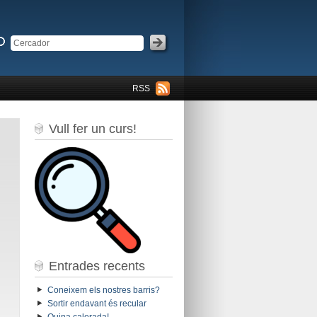
RSS
Vull fer un curs!
Entrades recents
Coneixem els nostres barris?
Sortir endavant és recular
Quina calorada!