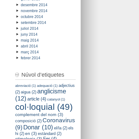
desembre 2014
novembre 2014
octubre 2014
setembre 2014
juliol 2014
juny 2014
maig 2014
abril 2014
març 2014
febrer 2014
Núvol d’etiquetes
adjectius
abreviació
(1)
adequació
(1)
anglicisme
(2)
aigua
(2)
(12)
article
(4)
catanyol
(1)
col·loquial
(49)
complement del nom
(3)
Coronavirus
composició
(2)
Donar
(10)
(9)
el/la
(2)
els
en
(3)
hi
(2)
estàndard
(2)
Fer
(4)
etimologia
(3)