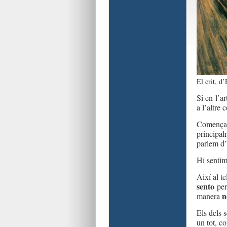
El crit, 
Si en l’a
a l’altre 
Començare
principal
parlem d’
Hi sentim
Així al t
sento
pe
n
manera
Els dels 
un tot, co