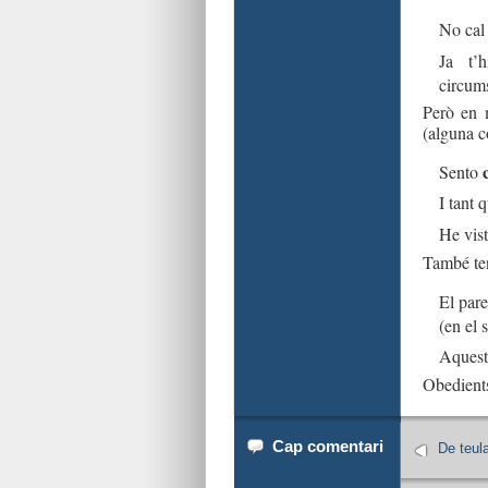
No cal 
Ja t’
circums
Però en 
(alguna c
Sento
I tant 
He vis
També ten
El par
(en el 
Aquest
Obedients
Cap comentari
De teula