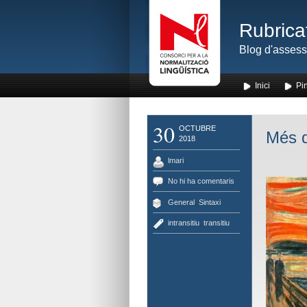
Rubrica
Blog d'assess
Inici
Pin
30
OCTUBRE
Més q
2018
lmari
No hi ha comentaris
General
,
Sintaxi
intransitiu
,
transitiu