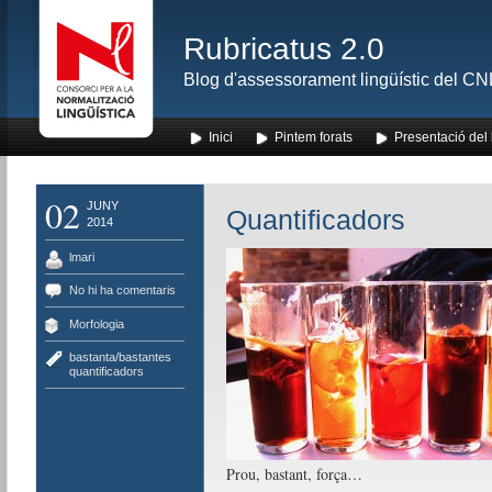
Rubricatus 2.0
Blog d'assessorament lingüístic del CNL
Inici
Pintem forats
Presentació del
02
JUNY
Quantificadors
2014
lmari
No hi ha comentaris
Morfologia
bastanta/bastantes
,
quantificadors
Prou, bastant, força…