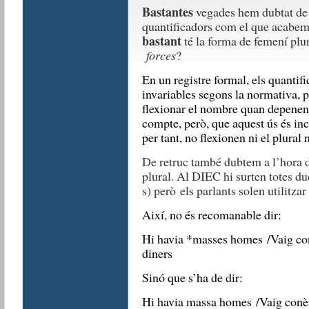
Bastantes
vegades hem dubtat de l
quantificadors com el que acabem d
bastant
té la forma de femení plu
forces
?
En un registre formal, els quantif
invariables segons la normativa, p
flexionar el nombre quan depenen 
compte, però, que aquest ús és inc
per tant, no flexionen ni el plural 
De retruc també dubtem a l’hora 
plural. Al DIEC hi surten totes du
s) però els parlants solen utilitzar
Així, no és recomanable dir:
Hi havia *masses homes /Vaig conè
diners
Sinó que s’ha de dir:
Hi havia massa homes /Vaig conèix