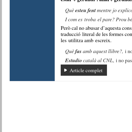
Què
esteu fent
mentre jo explic
I com es troba el pare? Prou b
Però cal no abusar d’aquesta cons
traducció literal de les formes co
les utilitza amb escreix.
Què
fas
amb aquest llibre?,
i n
Estudio
català al CNL
, i no pa
Article complet