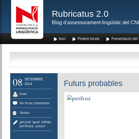
Rubricatus 2.0
Blog d'assessorament lingüístic del CNL
Inici
Pintem forats
Presentació del
08
SETEMBRE
Futurs probables
2014
lmari
No hi ha comentaris
Sintaxi
gerundi
,
igual
,
infinitiu
,
perífrasis
,
potser