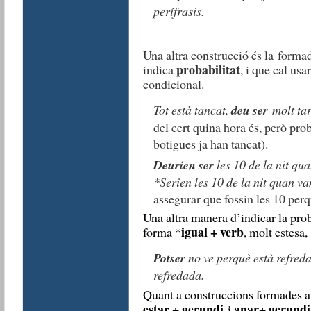
perífrasis.
Una altra construcció és la forma
probabilitat
indica
, i que cal usa
condicional.
T
ot està tancat,
deu ser
molt tar
del cert quina hora és, però pro
botigues ja han tancat).
Deurien ser
les 10 de la nit qu
*Serien les 10 de la nit quan v
assegurar que fossin les 10 perq
Una altra manera d’indicar la pro
igual + verb
forma *
, molt estesa,
Potser
no ve perquè està refred
refredada.
Quant a construccions formades a
estar + gerundi
anar+ gerundi
i