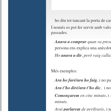
ho diu tot tancant la porta de ca
I només es pot fer servir amb val
passades.
Anava a comprar
quan va pres
persona ens explica una anècdota
Ho
anava a dir
,
però vaig calla
Més exemples:
Ara ho faré/ara ho faig
, i no p
Ara t’ho diré/ara t’ho dic
, i n
Començarem
en cinc minuts
, i
minuts.
Avui
parlarem
de perífrasis
, i 