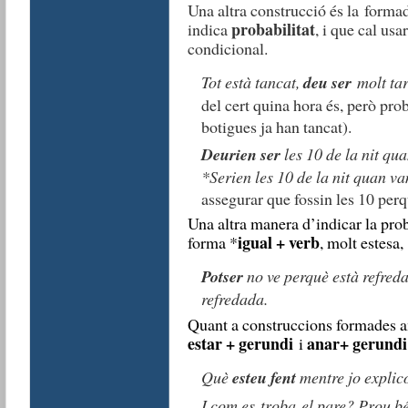
Una altra construcció és la forma
probabilitat
indica
, i que cal usa
condicional.
T
ot està tancat,
deu ser
molt tar
del cert quina hora és, però pro
botigues ja han tancat).
Deurien ser
les 10 de la nit qu
*Serien les 10 de la nit quan v
assegurar que fossin les 10 perq
Una altra manera d’indicar la pro
igual + verb
forma *
, molt estesa,
Potser
no ve perquè està refred
refredada.
Quant a construccions formades a
estar + gerundi
anar+ gerundi
i
Què
esteu fent
mentre jo explic
I com es troba el pare? Prou b