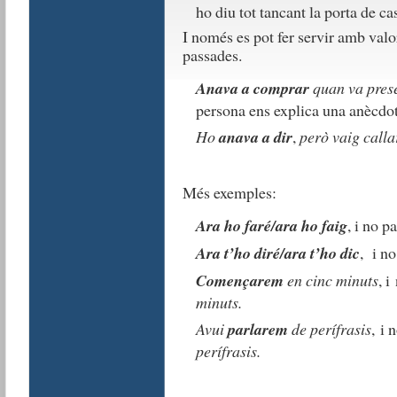
ho diu tot tancant la porta de ca
I només es pot fer servir amb val
passades.
Anava a comprar
quan va pres
persona ens explica una anècdota
Ho
anava a dir
,
però vaig calla
Més exemples:
Ara ho faré/ara ho faig
, i no p
Ara t’ho diré/ara t’ho dic
, i n
Començarem
en cinc minuts
, i
minuts.
Avui
parlarem
de perífrasis
, i 
perífrasis.