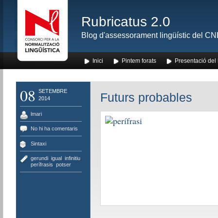
Rubricatus 2.0
Blog d'assessorament lingüístic del CNL
Inici
Pintem forats
Presentació del
08
SETEMBRE
Futurs probables
2014
lmari
No hi ha comentaris
Sintaxi
gerundi
,
igual
,
infinitiu
,
perífrasis
,
potser