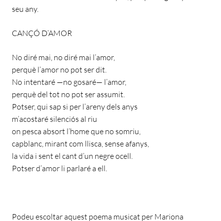
seu any.
CANÇÓ D’AMOR
No diré mai, no diré mai l’amor,
perquè l’amor no pot ser dit.
No intentaré —no gosaré— l’amor,
perquè del tot no pot ser assumit.
Potser, qui sap si per l’areny dels anys
m’acostaré silenciós al riu
on pesca absort l’home que no somriu,
capblanc, mirant com llisca, sense afanys,
la vida i sent el cant d’un negre ocell.
Potser d’amor li parlaré a ell.
Podeu escoltar aquest poema musicat per Mariona