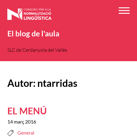
Vés
al
Menú
contingut
El blog de l'aula
SLC de Cerdanyola del Vallès
Autor:
ntarridas
EL MENÚ
14 març 2016
General