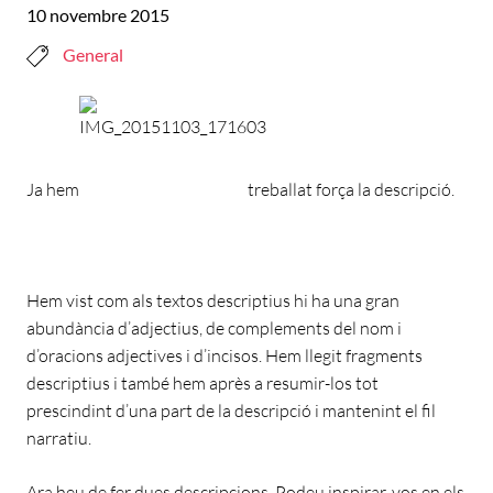
10 novembre 2015
General
Ja hem
treballat força la descripció.
Hem vist com als textos descriptius hi ha una gran
abundància d’adjectius, de complements del nom i
d’oracions adjectives i d’incisos. Hem llegit fragments
descriptius i també hem après a resumir-los tot
prescindint d’una part de la descripció i mantenint el fil
narratiu.
Ara heu de fer dues descripcions. Podeu inspirar-vos en els