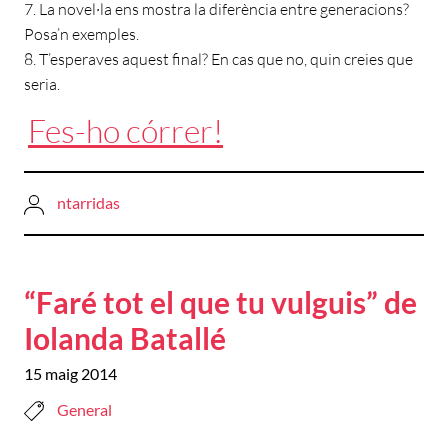
7. La novel·la ens mostra la diferència entre generacions?
Posa’n exemples.
8. T’esperaves aquest final? En cas que no, quin creies que
seria.
Fes-ho córrer!
ntarridas
“Faré tot el que tu vulguis” de
Iolanda Batallé
15 maig 2014
General