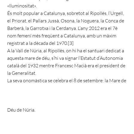
«lluminositat».
És molt popular a Catalunya, sobretot al Ripollès, l’Urgell,
el Priorat, el Pallars Jussà, Osona, la Noguera, la Conca de
Barberà, la Garrotxa i la Cerdanya. L’any 2012 era el 7è
nom femení més freqüent a Catalunya, amb un màxim
registrat a la dècada del 1970.[3]
A la Vall de Núria, al Ripollès, on hi ha el santuari dedicat a
aquesta mare de déu, s’hi va signar l’Estatut d’Autonomia
català del 1932 mentre Francesc Macià era el president de
la Generalitat.
La seva onomàstica se celebra el 8 de setembre: la Mare de
Déu de Núria.