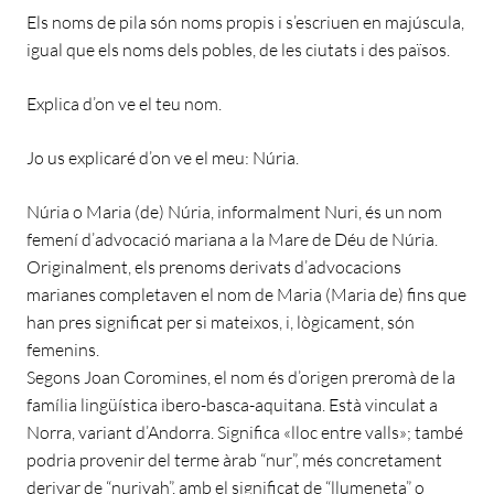
Els noms de pila són noms propis i s’escriuen en majúscula,
igual que els noms dels pobles, de les ciutats i des països.
Explica d’on ve el teu nom.
Jo us explicaré d’on ve el meu: Núria.
Núria o Maria (de) Núria, informalment Nuri, és un nom
femení d’advocació mariana a la Mare de Déu de Núria.
Originalment, els prenoms derivats d’advocacions
marianes completaven el nom de Maria (Maria de) fins que
han pres significat per si mateixos, i, lògicament, són
femenins.
Segons Joan Coromines, el nom és d’origen preromà de la
família lingüística ibero-basca-aquitana. Està vinculat a
Norra, variant d’Andorra. Significa «lloc entre valls»; també
podria provenir del terme àrab “nur”, més concretament
derivar de “nuriyah”, amb el significat de “llumeneta” o