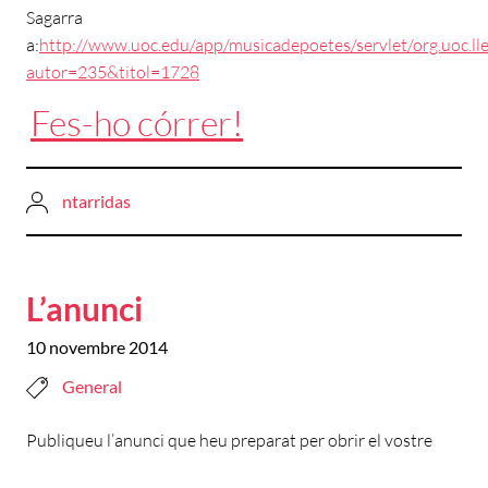
Sagarra
a:
http://www.uoc.edu/app/musicadepoetes/servlet/org.uoc.lle
autor=235&titol=1728
Fes-ho córrer!
ntarridas
L’anunci
10 novembre 2014
General
Publiqueu l’anunci que heu preparat per obrir el vostre