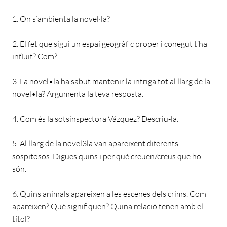
1. On s’ambienta la novel·la?
2. El fet que sigui un espai geogràfic proper i conegut t’ha
influït? Com?
3. La novel•la ha sabut mantenir la intriga tot al llarg de la
novel•la? Argumenta la teva resposta.
4. Com és la sotsinspectora Vázquez? Descriu-la.
5. Al llarg de la novel3la van apareixent diferents
sospitosos. Digues quins i per què creuen/creus que ho
són.
6. Quins animals apareixen a les escenes dels crims. Com
apareixen? Què signifiquen? Quina relació tenen amb el
títol?