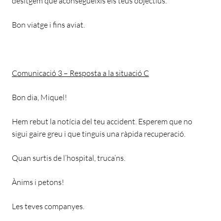
desitgem que aconsegueixis els teus objectius.
Bon viatge i fins aviat.
Comunicació 3 – Resposta a la situació C
Bon dia, Miquel!
Hem rebut la notícia del teu accident. Esperem que no
sigui gaire greu i que tinguis una ràpida recuperació.
Quan surtis de l’hospital, truca’ns.
Ànims i petons!
Les teves companyes.