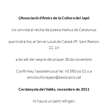
L’Associació d’Amics de la Cultura del Japó
Us convida al recital de poesia Haikus de Catalunya,
que tindrà lloc al Servei Local de Català (Pl. Sant Ramon,
22, 1r)
a les set del vespre del proper 30 de novembre.
Confirmeu l’assistència al tel. 93 580 oo 01 o a
amicsculturajapo@associacio.cat
Cerdanyola del Vallès, novembre de 2011
Hi haurà un petit refrigeri.