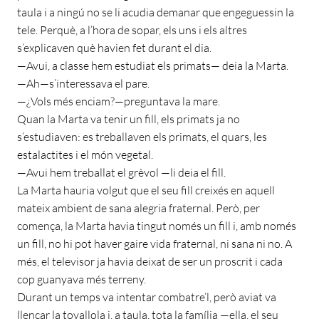
taula i a ningú no se li acudia demanar que engeguessin la
tele. Perquè, a l’hora de sopar, els uns i els altres
s’explicaven què havien fet durant el dia.
—Avui, a classe hem estudiat els primats— deia la Marta.
—Ah—s’interessava el pare.
—¿Vols més enciam?—preguntava la mare.
Quan la Marta va tenir un fill, els primats ja no
s’estudiaven: es treballaven els primats, el quars, les
estalactites i el món vegetal.
—Avui hem treballat el grèvol —li deia el fill.
La Marta hauria volgut que el seu fill creixés en aquell
mateix ambient de sana alegria fraternal. Però, per
comença, la Marta havia tingut només un fill i, amb només
un fill, no hi pot haver gaire vida fraternal, ni sana ni no. A
més, el televisor ja havia deixat de ser un proscrit i cada
cop guanyava més terreny.
Durant un temps va intentar combatre’l, però aviat va
llençar la tovallola i, a taula, tota la família —ella, el seu