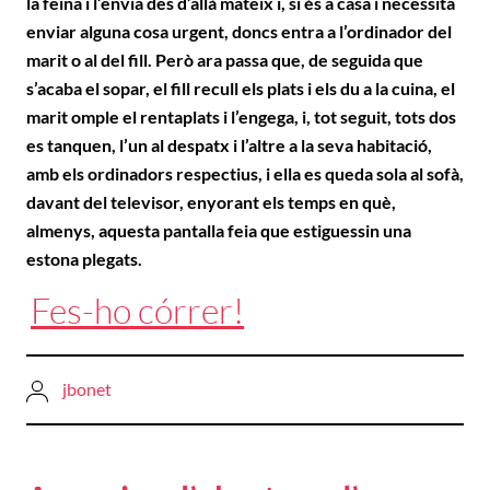
la feina i l’envia des d’allà mateix i, si és a casa i necessita
enviar alguna cosa urgent, doncs entra a l’ordinador del
marit o al del fill. Però ara passa que, de seguida que
s’acaba el sopar, el fill recull els plats i els du a la cuina, el
marit omple el rentaplats i l’engega, i, tot seguit, tots dos
es tanquen, l’un al despatx i l’altre a la seva habitació,
amb els ordinadors respectius, i ella es queda sola al sofà,
davant del televisor, enyorant els temps en què,
almenys, aquesta pantalla feia que estiguessin una
estona plegats.
Fes-ho córrer!
jbonet