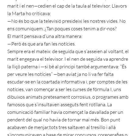
marit i el nen—cedien el cap de la taula al televisor. Llavors
la Marta ho criticava:
—No és bo que la televisió presideixi les nostres vides. No
ens comuniquem. ¿Tan poques coses tenim a dir-nos?
El marit pensava d’una altra manera:
—Però és que ara fan les notícies.
Sempre era el mateix: de seguida que s’asseien al voltant, el
marit engegava el televisor. I el nen de seguida va aprendre
la lliçó paterna i —si bé al principi també argumentava: “És
per veure les notícies” —ben aviat ja no li va fer falta
escudar-se en la coartada informativa i, per comptes de les
notícies, van començar a ser les curses de fórmula I, uns
dibuixos animats pretesament corrosius, o programes amb
famosos que s’insultaven asseguts fent rotllana. La
comunicació familiar havia començat la davallada per un
pendent del qual no havia de tornar mai més. Bon punt
acabaven de menjar,tots tres saltaven al tresillo i allà
s’incomunicaven a base de mirar concursos, coreografies o