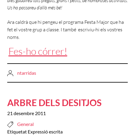
dies gaudireu tots plegats, grans i petits, de nombroses activitats.
Us ho passareu d’allò més bé!
Ara caldrà que hi pengeu el programa Festa Major que ha
fet el vostre grup a classe. I també escriviu-hi els vostres
noms.
Fes-ho córrer!
ntarridas
ARBRE DELS DESITJOS
21 desembre 2011
General
Etiquetat
Expressió escrita