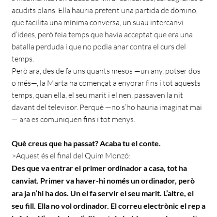
acudits plans. Ella hauria preferit una partida de dòmino,
que facilita una mínima conversa, un suau intercanvi
d’idees, però feia temps que havia acceptat que era una
batalla perduda i que no podia anar contra el curs del
temps.
Però ara, des de fa uns quants mesos —un any, potser dos
o més—, la Marta ha començat a enyorar fins i tot aquests
temps, quan ella, el seu marit i el nen, passaven la nit
davant del televisor. Perquè —no s’ho hauria imaginat mai
— ara es comuniquen fins i tot menys.
Què creus que ha passat? Acaba tu el conte.
>Aquest és el final del Quim Monzó:
Des que va entrar el primer ordinador a casa, tot ha
canviat. Primer va haver-hi només un ordinador, però
ara ja n’hi ha dos. Un el fa servir el seu marit. L’altre, el
seu fill. Ella no vol ordinador. El correu electrònic el rep a