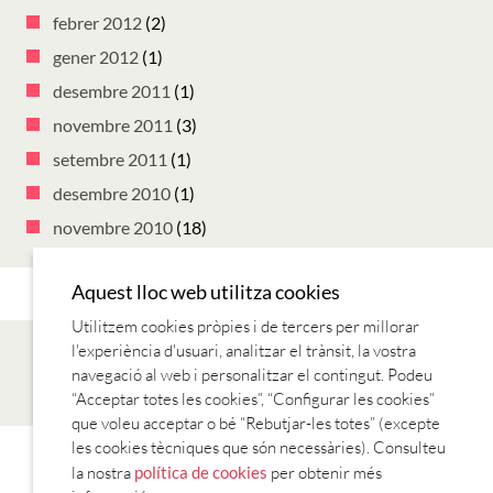
febrer 2012
(2)
gener 2012
(1)
desembre 2011
(1)
novembre 2011
(3)
setembre 2011
(1)
desembre 2010
(1)
novembre 2010
(18)
Aquest lloc web utilitza cookies
Utilitzem cookies pròpies i de tercers per millorar
l'experiència d'usuari, analitzar el trànsit, la vostra
navegació al web i personalitzar el contingut. Podeu
“Acceptar totes les cookies”, “Configurar les cookies”
que voleu acceptar o bé “Rebutjar-les totes” (excepte
les cookies tècniques que són necessàries). Consulteu
CANÇONS
LECTURES
REVISTES
SÈRIES TV
TV I RÀDIO
la nostra
política de cookies
per obtenir més