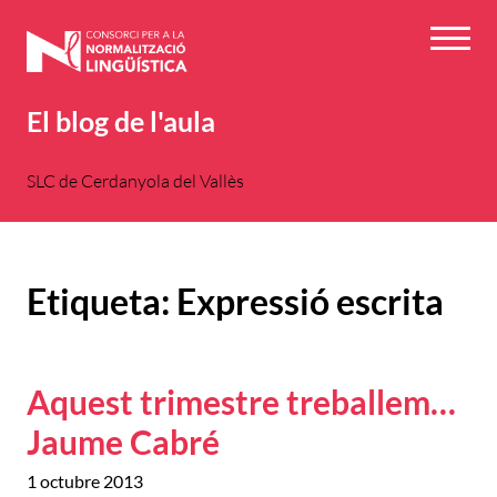
Vés
al
Menú
contingut
El blog de l'aula
SLC de Cerdanyola del Vallès
Etiqueta:
Expressió escrita
Aquest trimestre treballem…
Jaume Cabré
1 octubre 2013