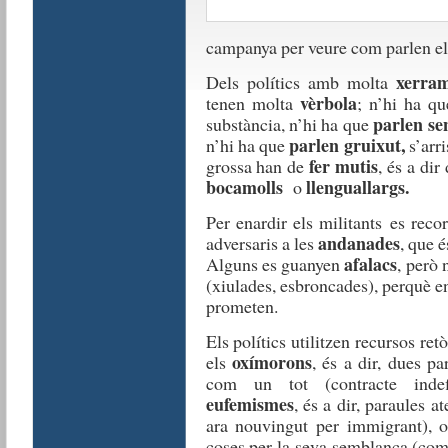
campanya per veure com parlen e
xerra
Dels polítics amb molta
vèrbola
tenen molta
; n’hi ha q
parlen se
substància, n’hi ha que
parlen gruixut,
n’hi ha que
s’arr
fer mutis
grossa han de
, és a di
bocamolls
llenguallargs.
o
Per enardir els militants es reco
andanades
adversaris a les
, que 
afalacs
Alguns es guanyen
, però
(xiulades, esbroncades), perquè en
prometen.
Els polítics utilitzen recursos ret
oxímorons
els
, és a dir, dues p
com un tot (contracte indefi
eufemismes
, és a dir, paraules 
ara nouvingut per immigrant), 
coses per la seva semblança (com 