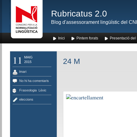
Rubricatus 2.0
Blog d'assessorament lingüístic del CNL
Inici
Pintem forats
Presentació del
11
MAIG
24 M
2015
lmari
No hi ha comentaris
Fraseologia
,
Lèxic
eleccions