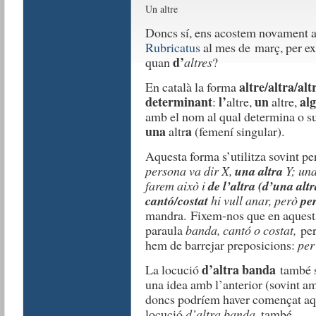
Un altre
Doncs sí, ens acostem novament a
Rubricatus
al mes de març, per e
d’
quan
altres
?
altre/altra/alt
En català la forma
determinant
l’
un
al
:
altre,
altre,
amb el nom al qual determina o s
una
a
altr
(femení singular).
Aquesta forma s’utilitza sovint per 
persona va dir X,
una altra
Y; una
farem això i
de l’altra (d’una alt
cantó/costat
hi vull anar, però
per
mandra.
Fixem-nos que en aquests 
paraula
banda, cantó o costat,
perq
hem de barrejar preposicions:
per
d’altra banda
La locució
també s’
una idea amb l’anterior (sovint am
doncs podríem haver començat aqu
locució
d’altra banda
, també…