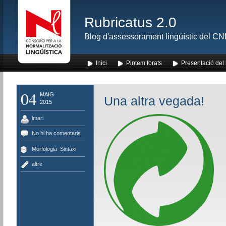
Rubricatus 2.0
Blog d'assessorament lingüístic del CNL
Inici
Pintem forats
Presentació del
04
MAIG
Una altra vegada!
2015
lmari
No hi ha comentaris
Morfologia
,
Sintaxi
altre