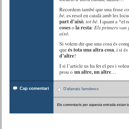
Recordem també que una frase c
bé
, es resol en català amb les loc
part d’això
, tot bé.
I quant a *el r
coses
la resta
o
:
Els primers van 
això.
Si volem dir que una cosa és comp
és tota una altra cosa
que
, i si 
d’altre
!
I si l’article us ha fet el pes i vol
un altre, un altre
prou o
…
Cap comentari
D’afamats famolencs
Els comentaris per aquesta entrada estan t