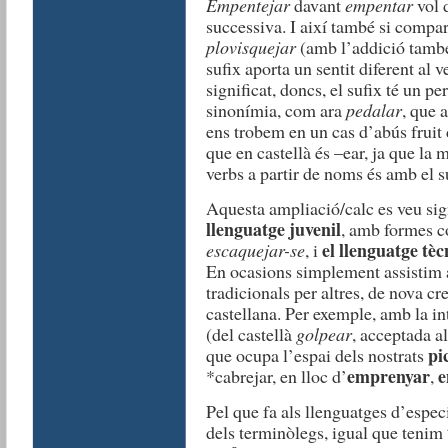
Empentejar
davant
empentar
vol 
successiva. I així també si comp
plovisquejar
(amb l’addició també 
sufix aporta un sentit diferent al v
significat, doncs, el sufix té un 
sinonímia, com ara
pedalar
, que 
ens trobem en un cas d’abús fruit de
que en castellà és –ear, ja que la
verbs a partir de noms és amb el su
Aquesta ampliació/calc es veu sig
llenguatge juvenil
, amb formes 
el llenguatge tèc
escaquejar-se
, i
En ocasions simplement assistim a
tradicionals per altres, de nova cr
castellana. Per exemple, amb la i
(del castellà
golpear
, acceptada al
pi
que ocupa l’espai dels nostrats
emprenyar
e
*cabrejar, en lloc d’
,
Pel que fa als llenguatges d’especi
dels terminòlegs, igual que tenim