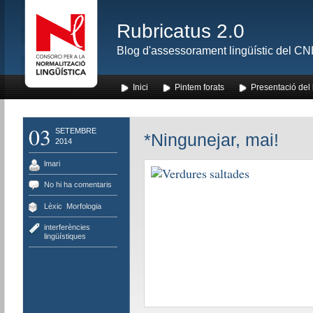
Rubricatus 2.0
Blog d'assessorament lingüístic del CNL
Inici
Pintem forats
Presentació del
03
SETEMBRE
*Ningunejar, mai!
2014
lmari
No hi ha comentaris
Lèxic
,
Morfologia
interferències
lingüístiques