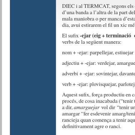
DIEC i al TERMCAT, segons els
d’una banda a l’altra de la part de
mala maniobra o per manca d’estabi
dia, avui estirarem el fil un xic mé
-ejar (eig + terminació 
El sufix
verbs de la següent manera:
nom + -ejar: parpellejar, estiuejar
adjectiu + -ejar: verdejar, amargue
adverbi + -ejar: sovintejar, davant
verb + -ejar: plovisquejar, parlotej
Aquest sufix, força productiu en ca
procés, de cosa inacabada (“teni
a dir,
amarguejar
vol dir “tenir 
amargar “fer esdevenir amarg/teni
rancieja quan comença a tenir aque
definitivament agre o ranci.