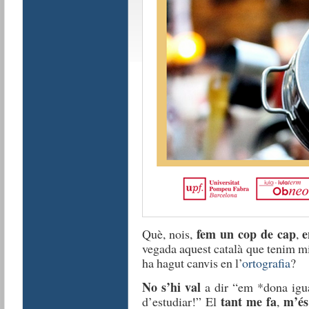
fem un cop de cap
e
Què, nois,
,
vegada aquest català que tenim mi
ha hagut canvis en l’
ortografia
?
No s’hi val
a dir “em *dona igua
tant me fa
m’és
d’estudiar!” El
,