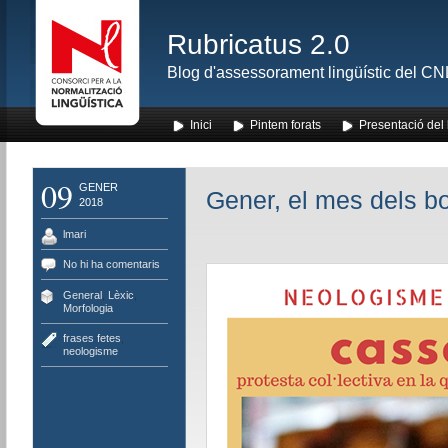
Rubricatus 2.0
Blog d'assessorament lingüístic del CNL
Inici
Pintem forats
Presentació del
09
GENER
Gener, el mes dels b
2018
lmari
No hi ha comentaris
General
,
Lèxic
,
Morfologia
frases fetes
,
neologisme