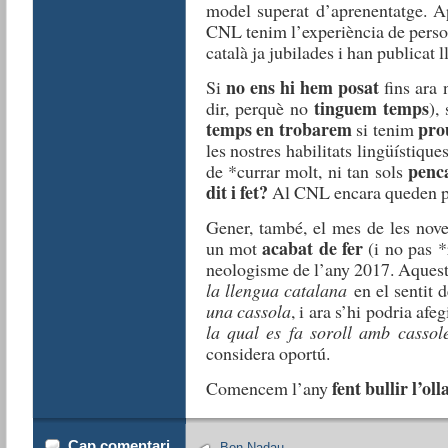
model superat d’aprenentatge. Ap
CNL tenim l’experiència de perso
català ja jubilades i han publicat 
no ens hi hem posat
Si
fins ara 
tinguem temps
dir, perquè no
),
temps en trobarem
pro
si tenim
les nostres habilitats lingüístiqu
penc
de *currar molt, ni tan sols
dit i fet?
Al CNL encara queden pl
Gener, també, el mes de les nov
acabat de fer
un mot
(i no pas *
neologisme de l’any 2017. Aquesta
la llengua catalana
en el sentit 
una cassola
, i ara s’hi podria afe
la qual es fa soroll amb cassol
considera oportú.
fent bullir l’oll
Comencem l’any
Cap comentari
Bon Nadau