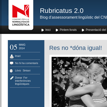
Rubricatus 2.0
Blog d'assessorament lingüístic del CNL
Inici
Pintem forats
Presentació del
05
MAIG
Res no *dóna igual!
2014
lmari
No hi ha comentaris
Lèxic
,
Sintaxi
Donar
,
Fer
,
interferències
lingüístiques