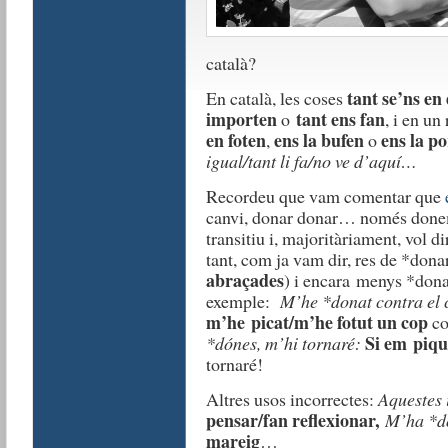
català?
tant se’ns en
En català, les coses
importen
tant ens fan
o
, i en un
en foten
ens la bufen
ens la po
,
o
igual/tant li fa/no ve d’aquí…
Recordeu que vam comentar que
canvi, donar donar… només donem
transitiu i, majoritàriament, vol d
tant, com ja vam dir, res de *dona
abraçades
) i encara menys *donar
exemple:
M’he *donat contra el c
m’he picat/m’he fotut un cop
co
Si em piqu
*dónes, m’hi tornaré:
tornaré!
Altres usos incorrectes:
Aquestes 
pensar/fan reflexionar,
M’ha *d
mareig
…