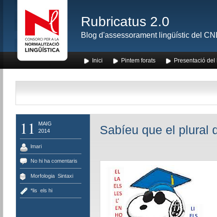
Rubricatus 2.0
Blog d'assessorament lingüístic del CNL
Inici
Pintem forats
Presentació del
11
MAIG
Sabíeu que el plural d
2014
lmari
No hi ha comentaris
Morfologia
,
Sintaxi
*lis
,
els hi