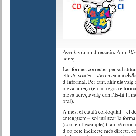
Ayer
les
di mi dirección: Ahir
*lis
adreça.
Les formes correctes per substituir
els
/l
elles/a vostès─ són en català
els
d’informal. Per tant, ahir
vaig 
meva adreça (en un registre formal
’ls-hi
meva adreça/vaig dona
la me
oral).
A més, el català col·loquial ─el d
entenguem─ sol utilitzar la form
(com en l’exemple) i també com a 
d’objecte indirecte més directe, c