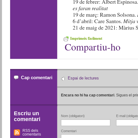
19 de febrer: Albert Espinosa
es faran realitat
19 de març: Ramon Solsona.
6 d’abril: Care Santos.
Mitja 
21 de maig de 2021: Màrius S
Imprimeix fàcilment
Compartiu-ho
Cap comentari
Espai de lectures
Encara no hi ha cap comentari
. Sigues el pri
Escriu un
Nom (obligatori)
E-mail (obligato
comentari
RSS dels
Comentari
comentaris