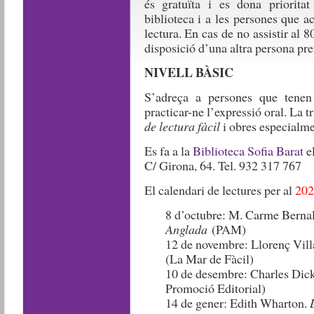
és gratuïta i es dona prioritat
biblioteca i a les persones que a
lectura. En cas de no assistir al 
disposició d’una altra persona pre
NIVELL BÀSIC
S’adreça a persones que tenen 
practicar-ne l’expressió oral. La t
de lectura fàcil
i obres especialme
Es fa a la
Biblioteca Sofia Barat
e
C/ Girona, 64. Tel. 932 317 767
El calendari de lectures per al
202
8 d’octubre: M. Carme Berna
Anglada
(PAM)
12 de novembre: Llorenç Vil
(La Mar de Fàcil)
10 de desembre: Charles Dic
Promoció Editorial)
14 de gener: Edith Wharton.