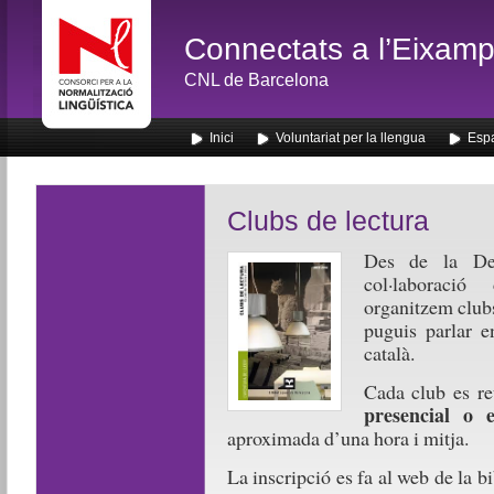
Connectats a l’Eixamp
CNL de Barcelona
Inici
Voluntariat per la llengua
Espa
Clubs de lectura
Des de la Del
col·laboració
organitzem clubs
puguis parlar e
català.
Cada club es r
presencial o e
aproximada d’una hora i mitja.
La inscripció es fa al web de la bi