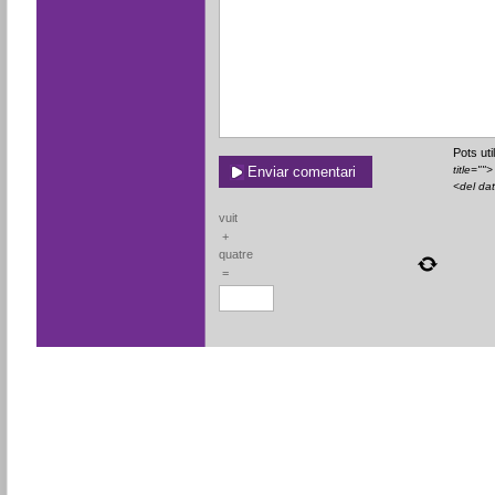
Pots ut
title=""
<del da
vuit
+
quatre
=