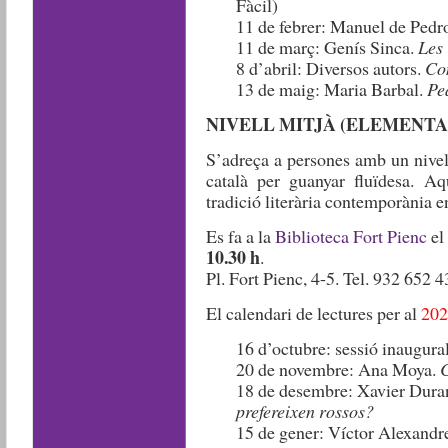
Fàcil)
11 de febrer: Manuel de Pedro
11 de març: Genís Sinca.
Les 
8 d’abril: Diversos autors.
Co
13 de maig: Maria Barbal.
Pe
NIVELL MITJÀ (ELEMENTA
S’adreça a persones amb un nivell
català per guanyar fluïdesa. Aq
tradició literària contemporània e
Es fa a la
Biblioteca Fort Pienc
el
10.30 h
.
Pl. Fort Pienc, 4-5. Tel. 932 652 4
El calendari de lectures per al
202
16 d’octubre: sessió inaugura
20 de novembre: Ana Moya.
C
18 de desembre: Xavier Dura
prefereixen rossos?
15 de gener: Víctor Alexandr