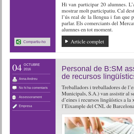
Hi van participar 20 alumnes. L’a
mostrar molt participatiu. Cal des
l’ús real de la llengua i fan que
parlar. Els comerciants del Merca
alumnes en tot moment.
Article complet
Compartiu-ho
04
OCTUBRE
Personal de B:SM ass
2016
de recursos lingüístic
Anna Andreu
Treballadors i treballadores de l
No hi ha comentaris
Municipals, S.A.) van assistir al 
Assessorament
d’eines i recursos lingüístics a la
l’Eixample del CNL de Barcelon
Empresa