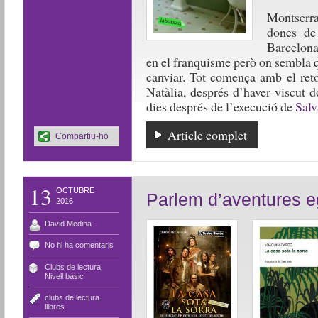
Montserrat
dones de 
Barcelona
en el franquisme però on sembla 
canviar. Tot comença amb el reto
Natàlia, després d’haver viscut 
dies després de l’execució de
Salv
Article complet
Compartiu-ho
13
OCTUBRE
Parlem d’aventures e
2016
David Medina
No hi ha comentaris
Clubs de lectura
,
Nivell bàsic
clubs de lectura
,
llibres