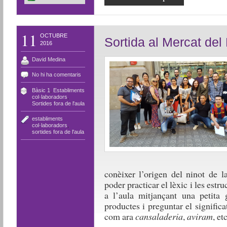
11
OCTUBRE
Sortida al Mercat del
2016
David Medina
No hi ha comentaris
Bàsic 1
,
Establiments
col·laboradors
,
Sortides fora de l'aula
establiments
col·laboradors
,
sortides fora de l'aula
conèixer l’origen del ninot de l
poder practicar el lèxic i les est
a l’aula mitjançant una petita 
productes i preguntar el signific
com ara
cansaladeria
,
aviram
, etc