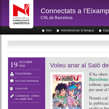
Connectats a l’Eixamp
CNL de Barcelona
Inici
Voluntariat per la llengua
Espa
19
OCTUBRE
Voleu anar al Saló d
2016
S’ha obert
David Medina
Barcelona
No hi ha comentaris
tothom que
per anar al
concursos
Campanyes
,
còmics
Només cal 
en català
,
fires
la publicac
explicar br