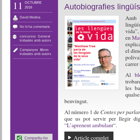
11
OCTUBRE
Autobiografies lingüí
2016
Amb m
David Medina
lingü
No hi ha comentaris
vida”,
en
Mat
concursos
,
General
,
trobades amb autors
explic
el dim
Campanyes
,
llibres
,
trobades amb autors
poliva
carrer
Al
b
trobar
les b
quals
benvingut.
Al número 1 de
Contes per parla
que us pot servir per llegir di
“
L’aprenent ambulant
“.
Article complet
Compartiu-ho