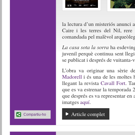
la lectura d’un misteriós anunci a
Caire i les terres del Nil, rere
comandada pel malèvol arqueòle
La casa sota la sorra
ha esdevingu
juvenil perquè continua sent lleg
se publicat i després de vuitanta-v
L’obra va originar una sèrie d
Madorell
i és una de les moltes 
llegant la revista
Cavall Fort
. Ta
que es va estrenar la temporada 
que després es va representar en 
imatges
aquí
.
Article complet
Compartiu-ho