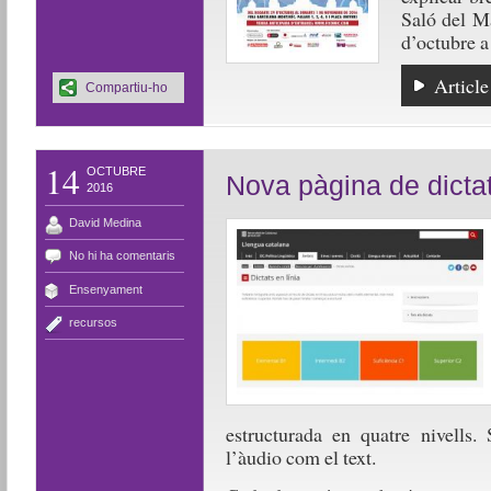
Saló del M
d’octubre a 
Article
Compartiu-ho
14
OCTUBRE
Nova pàgina de dictat
2016
David Medina
No hi ha comentaris
Ensenyament
recursos
estructurada en quatre nivells. 
l’àudio com el text.