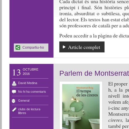
Cada dictat és una història senc
principi i final. Són històries pl
ironia, absurditat o subtilesa, q
del lector. Els textos han estat el
són professores de català per a ad
Podeu accedir a la pàgina de dicta
Article complet
Compartiu-ho
13
OCTUBRE
Parlem de Montserrat
2016
El proper
David Medina
h, a la p
No hi ha comentaris
nivell in
volem afe
General
i-cinc any
clubs de lectura
,
Montserr
llibres
cireres,
la
també pe