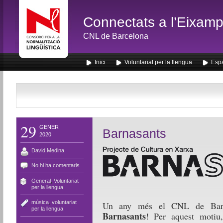
Connectats a l’Eixamp
CNL de Barcelona
Inici
Voluntariat per la llengua
Espa
29
GENER
Barnasants
2020
David Medina
No hi ha comentaris
General
,
Voluntariat
per la llengua
música
,
voluntariat
Un any més el CNL de Barc
per la llengua
Barnasants
! Per aquest motiu,