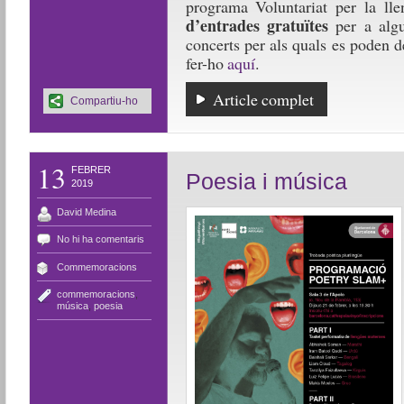
programa Voluntariat per la ll
d’entrades gratuïtes
per a algu
concerts per als quals es poden d
fer-ho
aquí
.
Article complet
Compartiu-ho
13
FEBRER
Poesia i música
2019
David Medina
No hi ha comentaris
Commemoracions
commemoracions
,
música
,
poesia