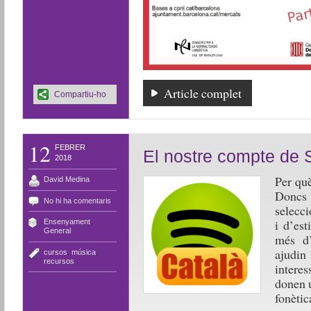
Article complet
Compartiu-ho
12
FEBRER
El nostre compte de S
2018
Per què
David Medina
Doncs
No hi ha comentaris
selecci
i d’est
Ensenyament
,
General
més d’
ajudin
cursos
,
música
,
recursos
intere
donen 
fonètic