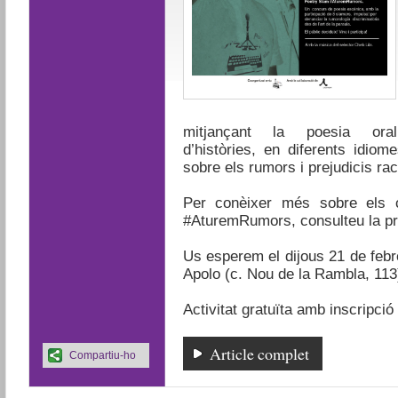
mitjançant la poesia or
d’històries, en diferents idiom
sobre els rumors i prejudicis rac
Per conèixer més sobre els c
#AturemRumors,
c
onsulteu la p
Us esperem el dijous 21 de febre
Apolo (c. Nou de la Rambla, 113
Activitat gratuïta amb inscripci
Article complet
Compartiu-ho