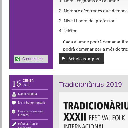
1. Nom i cognoms de l’alumne
2. Nombre d’entrades que demana
3. Nivell i nom del professor
4. Telèfon
Cada alumne podrà demanar fins 
podrà demanar per a més de tres
Article complet
Compartiu-ho
16
GENER
Tradicionàrius 2019
2019
David Medina
No hi ha comentaris
Commemoracions
,
General
música
,
teatre
,
tradicions