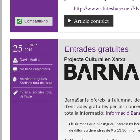
http://www.slideshare.net/Sl
Article complet
Compartiu-ho
25
GENER
Entrades gratuïtes
2019
David Medina
No hi ha comentaris
Activitats regulars
,
Sortides fora de l'aula
música
,
sortides fora
de l'aula
BarnaSants ofereix a l’alumnat d
d’entrades gratuïtes per als conce
tota la informació:
Informació Ban
Els alumnes que hi estigueu interessats heu
de dilluns a divendres de 9 a 13.30 h i dir e