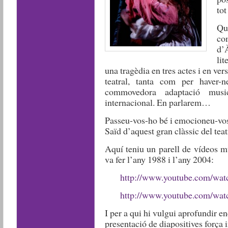
tot
Qu
co
d’
lit
una tragèdia en tres actes i en ver
teatral, tanta com per haver-
commovedora adaptació musi
internacional. En parlarem…
Passeu-vos-ho bé i emocioneu-vos
Saïd d’aquest gran clàssic del teat
Aquí teniu un parell de vídeos mu
va fer l’any 1988 i l’any 2004:
http://www.youtube.com/w
http://www.youtube.com/wa
I per a qui hi vulgui aprofundir e
presentació de diapositives força i