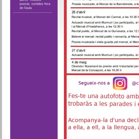
poesia
,
sortides fora
de l'aula