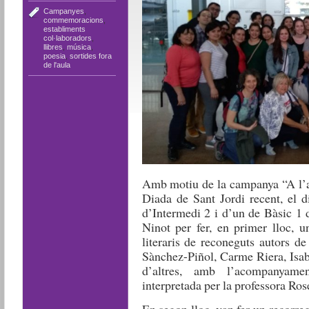
Campanyes
,
commemoracions
,
establiments
col·laboradors
,
llibres
,
música
,
poesia
,
sortides fora
de l'aula
Amb motiu de la campanya “A l’ab
Diada de Sant Jordi recent, el d
d’Intermedi 2 i d’un de Bàsic 1 
Ninot per fer, en primer lloc, 
literaris de reconeguts autors de
Sànchez-Piñol, Carme Riera, Isab
d’altres, amb l’acompanyame
interpretada per la professora Ros
En segon lloc, van fer un recorreg