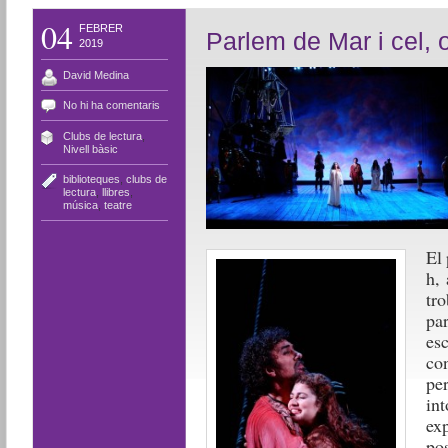
04
FEBRER
Parlem de Mar i cel, 
2019
David Medina
No hi ha comentaris
Clubs de lectura
,
Nivell bàsic
biblioteques
,
clubs de
lectura
,
llibres
,
música
,
teatre
El 
h,
tr
pa
es
co
pe
in
exp
pos