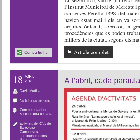
l’Institut Municipal de Mercats i p
conserves Perelló 1898, del matei
havien estat mai i els en va sor
arquitectònica i, sobretot, la g
procedències que es poden trobar
millors de la ciutat, segons els mat
Article complet
Compartiu-ho
18
ABRIL
A l’abril, cada paraula
2018
David Medina
No hi ha comentaris
Commemoracions
,
Sortides fora de l'aula
activitats del CNL de
Barcelona
,
Campanyes
,
commemoracions
,
llibres
,
música
,