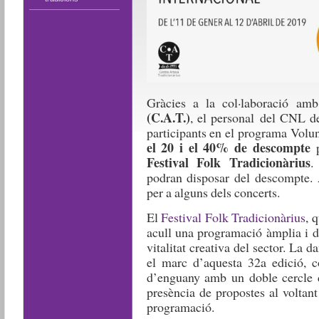
Gràcies a la col·laboració a
(C.A.T.)
, el personal del CNL de
participants en el programa Volun
el 20 i el 40% de descompte
Festival Folk Tradicionàrius
.
podran disposar del descompte. 
per a alguns dels concerts.
El
Festival Folk Tradicionàrius
, 
acull una programació àmplia i d
vitalitat creativa del sector. La
el marc d’aquesta 32a edició, 
d’enguany amb un doble cercle d
presència de propostes al voltan
programació.