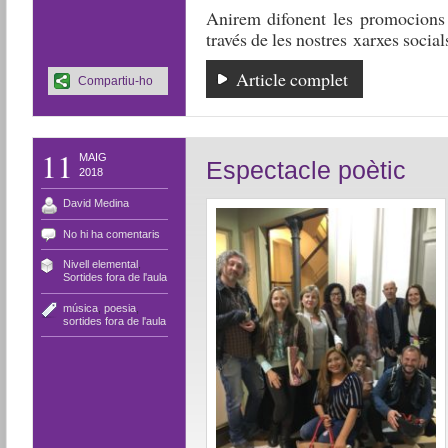
Anirem difonent les promocions 
través de les nostres xarxes social
Article complet
Compartiu-ho
11
MAIG
Espectacle poètic
2018
David Medina
No hi ha comentaris
Nivell elemental
,
Sortides fora de l'aula
música
,
poesia
,
sortides fora de l'aula