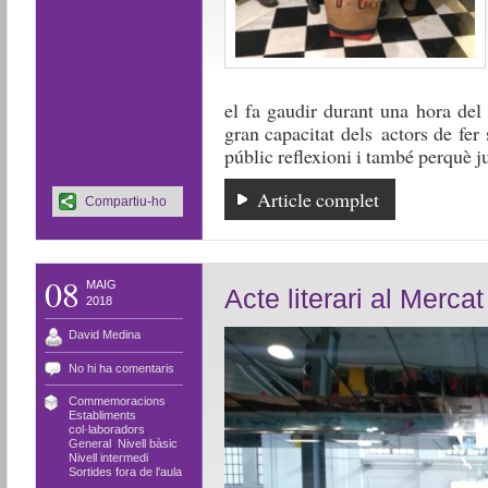
el fa gaudir durant una hora del 
gran capacitat dels actors de fer
públic reflexioni i també perquè ju
Article complet
Compartiu-ho
08
MAIG
Acte literari al Mercat
2018
David Medina
No hi ha comentaris
Commemoracions
,
Establiments
col·laboradors
,
General
,
Nivell bàsic
,
Nivell intermedi
,
Sortides fora de l'aula