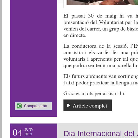
El passat 30 de maig hi va h
presentació del Voluntariat per l
venien del carrer, un grup de bàsi
en directe.
La conductora de la sessió, l’E
consistia i els va fer fer una pr
voluntaris i aprenents per tal que
que podria ser tenir una parella li
Els futurs aprenents van sortir eng
i així poder practicar la llengua mé
Gràcies a tots per assistir-hi.
Article complet
Compartiu-ho
04
JUNY
Dia Internacional del 
2019