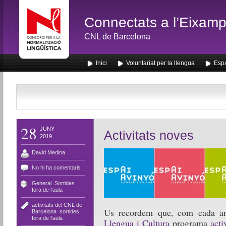
Connectats a l’Eixamp
CNL de Barcelona
Inici
Voluntariat per la llengua
Espa
28
JUNY
Activitats noves
2019
David Medina
No hi ha comentaris
General
,
Sortides
fora de l'aula
activitats del CNL de
Us recordem que, com cada any
Barcelona
,
sortides
fora de l'aula
Llengua i Cultura
programa
acti