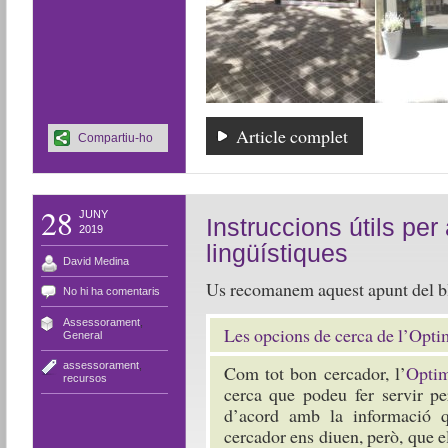
Article complet
Compartiu-ho
28
JUNY
Instruccions útils per
2019
lingüístiques
David Medina
Us recomanem aquest apunt del b
No hi ha comentaris
Assessorament
,
Les opcions de cerca de l’Opti
General
assessorament
,
Com tot bon cercador, l’
Opti
recursos
cerca que podeu fer servir pe
d’acord amb la informació q
cercador ens diuen, però, que el