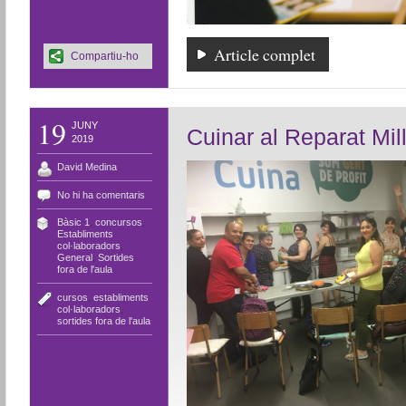
Article complet
Compartiu-ho
19
JUNY
Cuinar al Reparat Mil
2019
David Medina
No hi ha comentaris
Bàsic 1
,
concursos
,
Establiments
col·laboradors
,
General
,
Sortides
fora de l'aula
cursos
,
establiments
col·laboradors
,
sortides fora de l'aula