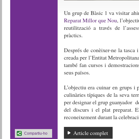
Un grup de Bàsic 1 va visitar ahir 
Reparat Millor que Nou
, l’object
reutilització a través de l’asse
pràctics.
Després de conèixer-ne la tasca i 
creada per l’Entitat Metropolitana
també fan cursos i demostracions
seus països.
L’objectiu era cuinar en grups i 
culinàries típiques de la seva ter
per designar el grup guanyador de
del discurs i el plat preparat.
reconeixement durant la celebració
Article complet
Compartiu-ho