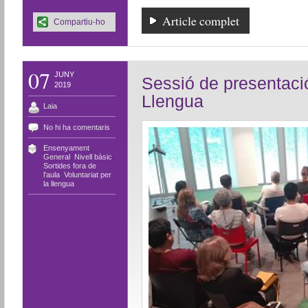
Article complet
Compartiu-ho
07
JUNY
Sessió de presentació
2019
Llengua
Laia
No hi ha comentaris
Ensenyament
,
General
,
Nivell bàsic
,
Sortides fora de
l'aula
,
Voluntariat per
la llengua