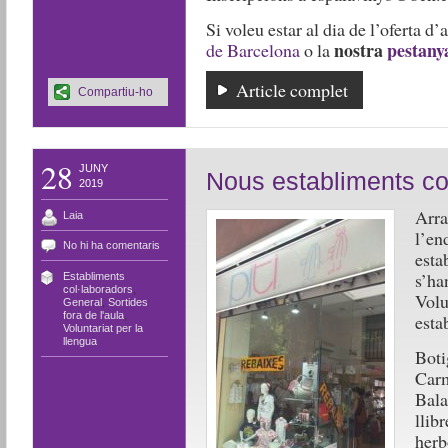
Si voleu estar al dia de l’oferta d’
nostra
pestanya
de Barcelona
o la
Article complet
Compartiu-ho
28
JUNY
Nous establiments co
2019
Arr
Laia
l’en
No hi ha comentaris
esta
s’ha
Establiments
col·laboradors
,
Vol
General
,
Sortides
fora de l'aula
,
esta
Voluntariat per la
llengua
Boti
Car
Bala
lli
herb