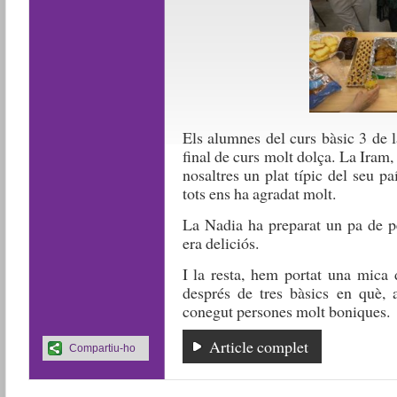
Els alumnes del curs bàsic 3 de 
final de curs molt dolça. La Iram
nosaltres un plat típic del seu pa
tots ens ha agradat molt.
La Nadia ha preparat un pa de p
era deliciós.
I la resta, hem portat una mica
després de tres bàsics en què, 
conegut persones molt boniques.
Article complet
Compartiu-ho