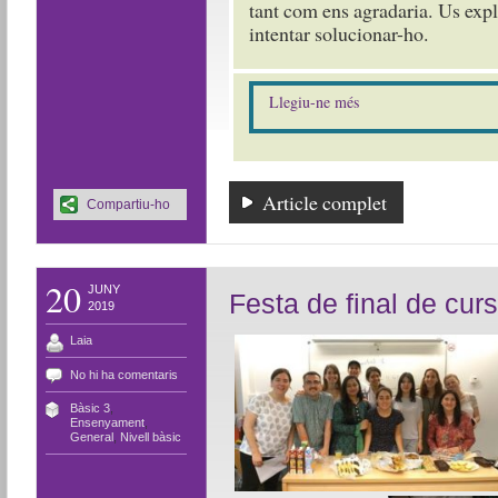
tant com ens agradaria. Us exp
intentar solucionar-ho.
Llegiu-ne més
Article complet
Compartiu-ho
20
JUNY
Festa de final de curs
2019
Laia
No hi ha comentaris
Bàsic 3
,
Ensenyament
,
General
,
Nivell bàsic