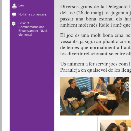
Diversos grups de la Delegació 
Laia
del Joc (26 de maig) tot jugant a 
No hi ha comentaris
passar una bona estona, els ha
ambient molt més lúdic i amè que 
Bàsic 3
,
Commemoracions
,
Ensenyament
,
Nivell
El joc és una molt bona eina per
elemental
vessants, ja sigui ampliant o corre
de temes que normalment a l’aula
los divertir relacionant-se entre el
Us animem a fer servir jocs com l
Parauleja en qualsevol de les llen