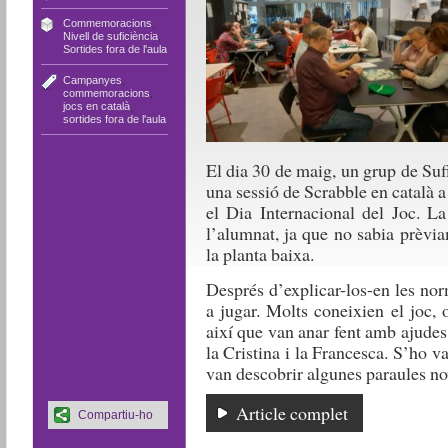
Commemoracions
,
Nivell de suficiència
,
Sortides fora de l'aula
Campanyes
,
commemoracions
,
jocs en català
,
sortides fora de l'aula
El dia 30 de maig, un grup de Sufi
una sessió de Scrabble en català a
el Dia Internacional del Joc. La
l’alumnat, ja que no sabia prèvi
la planta baixa.
Després d’explicar-los-en les no
a jugar. Molts coneixien el joc, 
així que van anar fent amb ajudes
la Cristina i la Francesca. S’ho v
van descobrir algunes paraules no
Article complet
Compartiu-ho