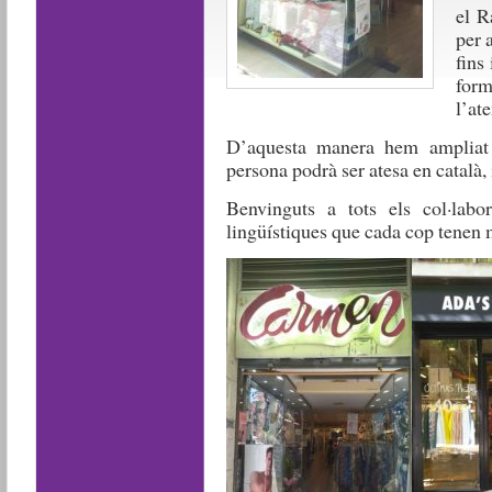
el R
per a
fins
form
l’ate
D’aquesta manera hem ampliat 
persona podrà ser atesa en català, i
Benvinguts a tots els col·labo
lingüístiques que cada cop tenen m