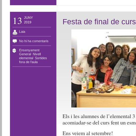
13
JUNY
Festa de final de curs
2019
Laia
No hi ha comentaris
Ensenyament
,
General
,
Nivell
elemental
,
Sortides
fora de l'aula
Els i les alumnes de l’elemental 3
acomiadar-se del curs fent un esm
Ens veiem al setembre!