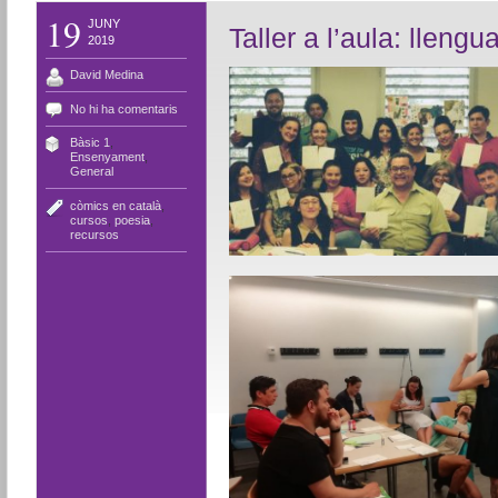
19
JUNY
Taller a l’aula: llengua
2019
David Medina
No hi ha comentaris
Bàsic 1
,
Ensenyament
,
General
còmics en català
,
cursos
,
poesia
,
recursos