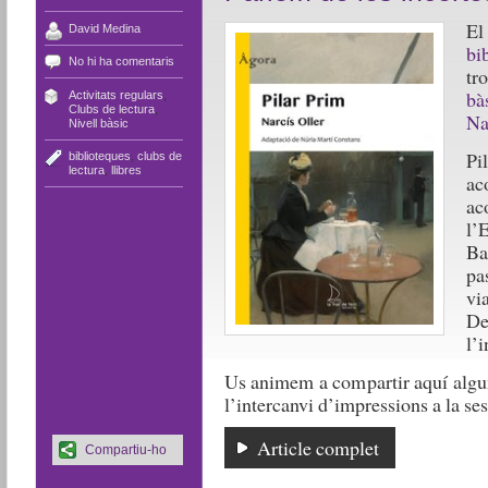
El
David Medina
bi
No hi ha comentaris
tr
bà
Activitats regulars
,
Clubs de lectura
,
Na
Nivell bàsic
Pi
biblioteques
,
clubs de
lectura
,
llibres
ac
ac
l’E
Ba
pa
vi
De
l’
Us animem a compartir aquí algun
l’intercanvi d’impressions a la ses
Article complet
Compartiu-ho