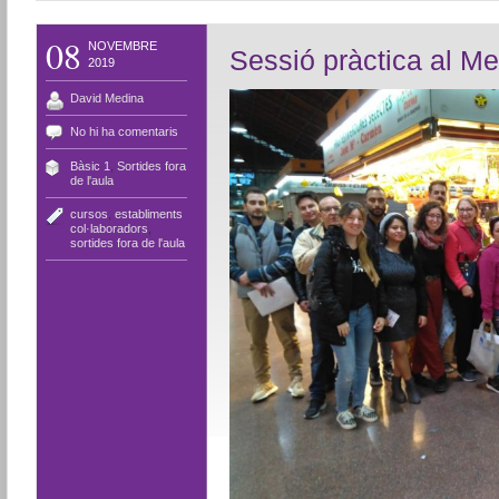
08
NOVEMBRE
Sessió pràctica al Me
2019
David Medina
No hi ha comentaris
Bàsic 1
,
Sortides fora
de l'aula
cursos
,
establiments
col·laboradors
,
sortides fora de l'aula