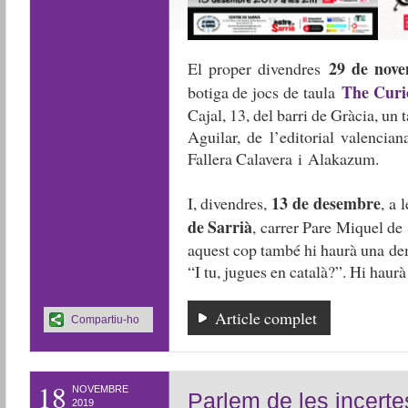
29 de nov
El proper divendres
The Curi
botiga de jocs de taula
Cajal, 13, del barri de Gràcia, un 
Aguilar, de l’editorial valencia
Fallera Calavera i Alakazum.
13 de desembre
I, divendres,
, a 
de Sarrià
, carrer Pare Miquel de
aquest cop també hi haurà una de
“I tu, jugues en català?”. Hi haur
Article complet
Compartiu-ho
18
NOVEMBRE
Parlem de les incerte
2019