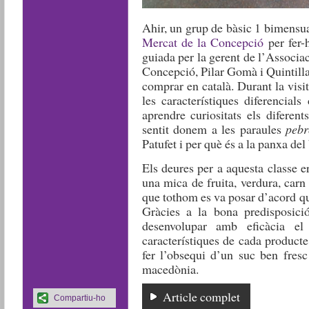
Ahir, un grup de bàsic 1 bimensua
Mercat de la Concepció
per fer-h
guiada per la gerent de l’
Associac
Concepció, Pilar Gomà i Quintilla
comprar en català. Durant la visit
les característiques diferencial
aprendre curiositats els diferent
sentit donem a les paraules
pebr
Patufet i per què és a la panxa d
Els deures per a aquesta classe er
una mica de fruita, verdura, car
que tothom es va posar d’acord qu
Gràcies a la bona predisposici
desenvolupar amb eficàcia el 
característiques de cada producte 
fer l’obsequi d’un suc ben fres
macedònia.
Article complet
Compartiu-ho