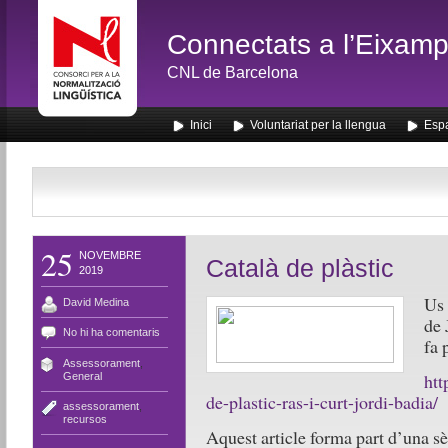
Connectats a l’Eixamp
CNL de Barcelona
Inici
Voluntariat per la llengua
Espa
25
NOVEMBRE
Català de plàstic
2019
Us 
David Medina
de 
No hi ha comentaris
fa 
Assessorament
,
htt
General
de-plastic-ras-i-curt-jordi-badia/
assessorament
,
recursos
Aquest article forma part d’una sè