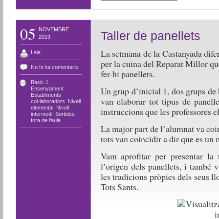
05
NOVEMBRE
Taller de panellets
2019
La setmana de la Castanyada dife
Laia
per la cuina del Reparat Millor qu
No hi ha comentaris
fer-hi panellets.
Bàsic 1
,
Un grup d’inicial 1, dos grups de 
Ensenyament
,
Establiments
van elaborar tot tipus de panelle
col·laboradors
,
Nivell
elemental
,
Nivell
instruccions que les professores e
intermedi
,
Sortides
fora de l'aula
La major part de l’alumnat va coinc
tots van coincidir a dir que es un m
Vam aprofitar per presentar la 
l’origen dels panellets, i també
les tradicions pròpies dels seus l
Tots Sants.