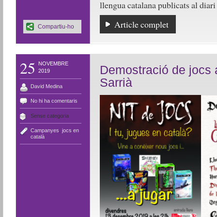
llengua catalana publicats al diari 
Article complet
Compartiu-ho
25
NOVEMBRE
Demostració de jocs a
2019
Sarrià
David Medina
No hi ha comentaris
Sense categoria
Campanyes
,
jocs en
català