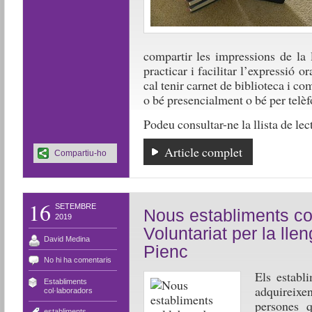
compartir les impressions de la 
practicar i facilitar l’expressió 
cal tenir carnet de biblioteca i c
o bé presencialment o bé per telèf
Podeu consultar-ne la llista de le
Article complet
Compartiu-ho
16
SETEMBRE
Nous establiments co
2019
Voluntariat per la llen
David Medina
Pienc
No hi ha comentaris
Els establ
Establiments
adquireixe
col·laboradors
persones q
establiments