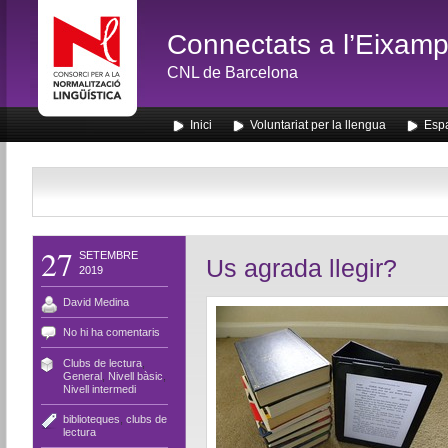
Connectats a l’Eixamp
CNL de Barcelona
Inici
Voluntariat per la llengua
Espa
27
SETEMBRE
Us agrada llegir?
2019
David Medina
No hi ha comentaris
Clubs de lectura
,
General
,
Nivell bàsic
,
Nivell intermedi
biblioteques
,
clubs de
lectura