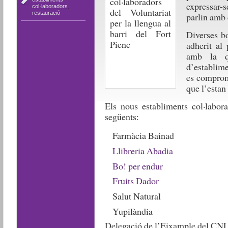
expressar-s
col·laboradors
,
restauració
parlin amb d
Diverses bo
adherit a
amb la q
d’establim
es comprom
que l’estan
Els nous establiments col·labora
següents:
Farmàcia Bainad
Llibreria Abadia
Bo! per endur
Fruits Dador
Salut Natural
Yupilàndia
Delegació de l’Eixample del CNL