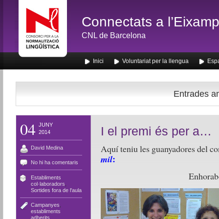
Connectats a l’Eixamp
CNL de Barcelona
Inici
Voluntariat per la llengua
Espa
Entrades am
04
JUNY
I el premi és per a…
2014
Aquí teniu les guanyadores del c
David Medina
:
mil
No hi ha comentaris
Enhorab
Establiments
col·laboradors
,
Sortides fora de l'aula
Campanyes
,
establiments
adherits
,