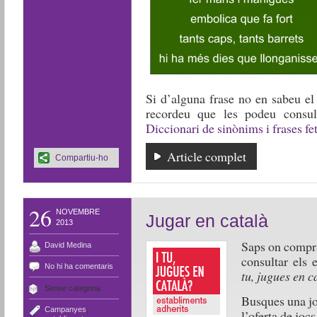
Si d’alguna frase no en sabeu el 
recordeu que les podeu consult
Diccionari de sinònims i frases fe
Article complet
Compartiu-ho
26
NOVEMBRE
Jugar en català
2013
Saps on compra
David Medina
consultar els 
No hi ha comentaris
tu, jugues en c
Sense categoria
Busques una jo
Campanyes
,
l’oferta de jocs