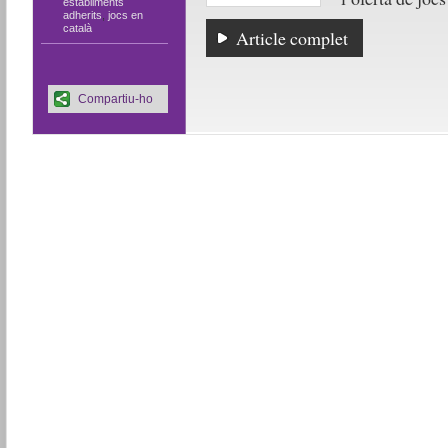
establiments
adherits
,
jocs en
català
Article complet
Compartiu-ho