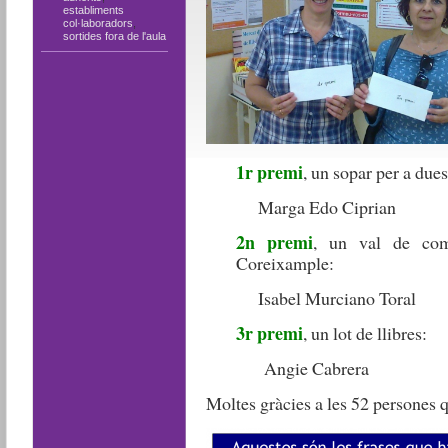
establiments
col·laboradors
,
sortides fora de l'aula
1r premi
, un sopar per a due
Marga Edo Ciprian
2n premi
, un val de com
Coreixample:
Isabel Murciano Toral
3r premi
, un lot de llibres:
Angie Cabrera
Moltes gràcies a les 52 persones q