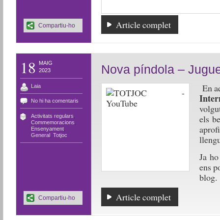
Article complet
Compartiu-ho
18
MAIG
Nova píndola – Jug
2023
En aq
Laia
Inter
No hi ha comentaris
volgu
Activitats regulars
,
els b
Commemoracions
,
aprof
Ensenyament
,
General
,
Totjoc
lleng
Ja ho
ens p
blog.
Article complet
Compartiu-ho