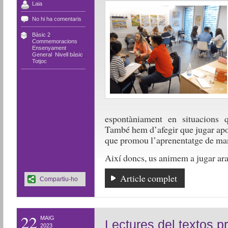
Laia
No hi ha comentaris
Bàsic 2
,
Commemoracions
,
Ensenyament
,
General
,
Nivell bàsic
,
Totjoc
espontàniament en situacions q
També hem d’afegir que jugar apor
que promou l’aprenentatge de man
Així doncs, us animem a jugar ara
Article complet
Compartiu-ho
22
MAIG
Lectures del textos p
2023