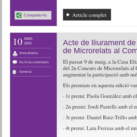
Article complet
Compartiu-ho
10
MAIG
Acte de lliurament d
2023
de Microrelats al Co
Anna Andreu
El passat 9 de maig, a la Casa Eli
No hi ha comentaris
del 2n Concurs de Microrelats al
General
augmentat la participació amb més
Els premiats en aquesta edició van
· 1r premi: Paola González amb e
· 2n premi: Jordi Pastells amb el 
· 3r premi: Daniel Ruiz-Trillo am
· 4t premi: Laia Freixas amb el m