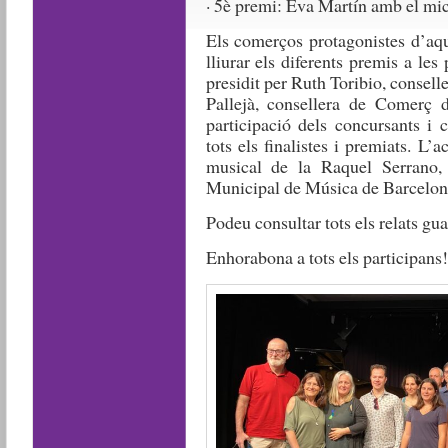
· 5è premi: Eva Martín amb el mi
Els comerços protagonistes d’aqu
lliurar els diferents premis a le
presidit per Ruth Toribio, conselle
Pallejà, consellera de Comerç de
participació dels concursants i 
tots els finalistes i premiats. 
musical de la Raquel Serrano, 
Municipal de Música de Barcelon
Podeu consultar tots els relats gu
Enhorabona a tots els participans!