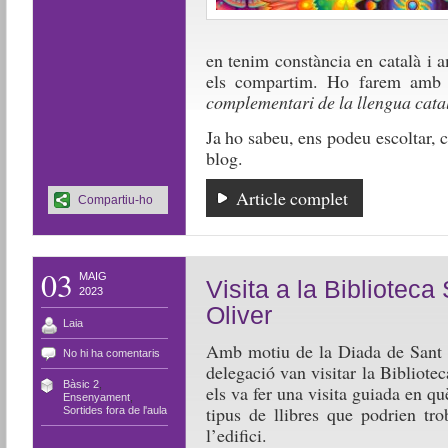
en tenim constància en català i 
els compartim. Ho farem amb 
complementari de la llengua cata
Ja ho sabeu, ens podeu escoltar,
blog.
Article complet
Compartiu-ho
03
MAIG
Visita a la Biblioteca
2023
Oliver
Laia
Amb motiu de la Diada de Sant J
No hi ha comentaris
delegació van visitar la Bibliot
Bàsic 2
,
els va fer una visita guiada en qu
Ensenyament
,
tipus de llibres que podrien tro
Sortides fora de l'aula
l’edifici.