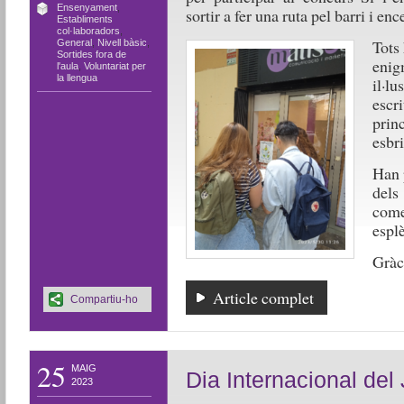
Ensenyament
,
sortir a fer una ruta pel barri i en
Establiments
col·laboradors
,
Tots
General
,
Nivell bàsic
,
Sortides fora de
enig
l'aula
,
Voluntariat per
la llengua
il·l
escr
prin
esbri
Han 
dels
come
espl
Gràci
Article complet
Compartiu-ho
25
MAIG
Dia Internacional del
2023