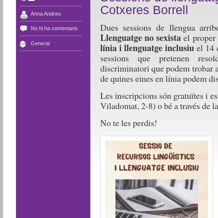
Cotxeres Borrell
Anna Andreu
Dues sessions de llengua arribe
No hi ha comentaris
Llenguatge no sexista
el proper
General
línia i llenguatge inclusiu
el 14 
sessions que pretenen resol
discriminatori que podem trobar a 
de quines eines en línia podem di
Les inscripcions són gratuïtes i es
Viladomat, 2-8) o bé a través de l
No te les perdis!