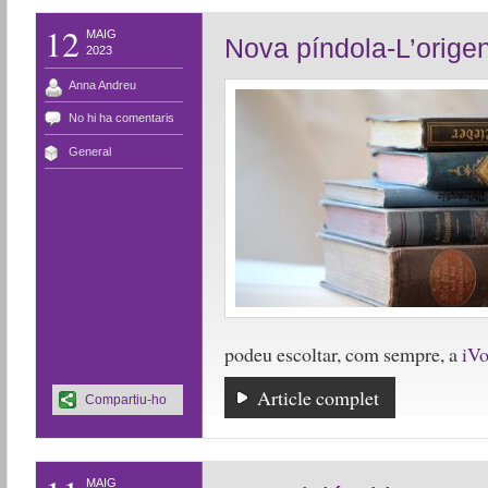
12
MAIG
Nova píndola-L’origen 
2023
Anna Andreu
No hi ha comentaris
General
podeu escoltar, com sempre, a
iV
Article complet
Compartiu-ho
MAIG