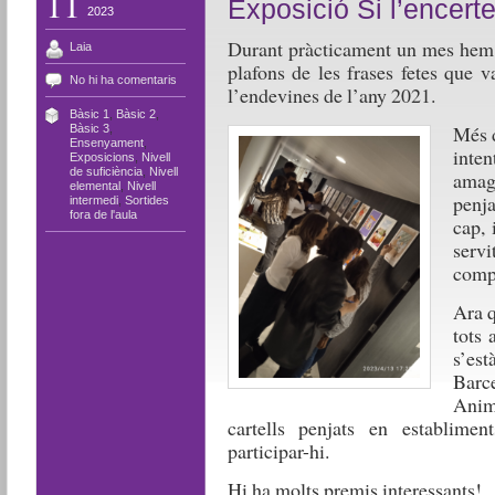
11
Exposició Si l’encert
2023
Durant pràcticament un mes hem t
Laia
plafons de les frases fetes que v
No hi ha comentaris
l’endevines de l’any 2021.
Bàsic 1
,
Bàsic 2
,
Més 
Bàsic 3
,
Ensenyament
,
inten
Exposicions
,
Nivell
de suficiència
,
Nivell
amaga
elemental
,
Nivell
penj
intermedi
,
Sortides
fora de l'aula
cap, 
servi
compa
Ara q
tots 
s’est
Barc
Anime
cartells penjats en establime
participar-hi.
Hi ha molts premis interessants!