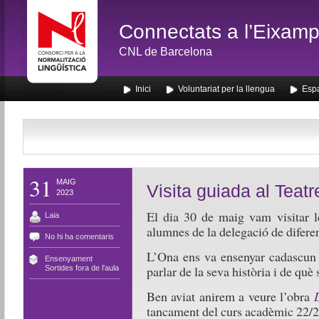
Connectats a l’Eixamp
CNL de Barcelona
Inici
Voluntariat per la llengua
Espa
31
MAIG
Visita guiada al Teatr
2023
El dia 30 de maig vam visitar le
Laia
alumnes de la delegació de diferen
No hi ha comentaris
L’Ona ens va ensenyar cadascun d
Ensenyament
,
parlar de la seva història i de què
Sortides fora de l'aula
Ben aviat anirem a veure l’obra
tancament del curs acadèmic 22/2