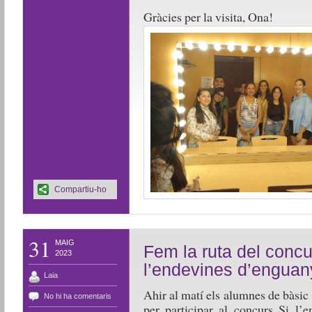
Gràcies per la visita, Ona!
Compartiu-ho
31
MAIG
Fem la ruta del concur
2023
l’endevines d’enguan
Laia
Ahir al matí els alumnes de bàsic 
No hi ha comentaris
per participar al concurs Si l’e