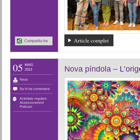
Article complet
Compartiu-ho
05
MAIG
Nova píndola – L’orig
2023
Neus
No hi ha comentaris
Activitats regulars
,
Assessorament
,
Podcast