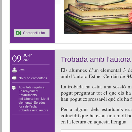
Compartiu-ho
09
JUNY
Trobada amb l’autora
2022
Els alumnes d’un elemental 3 de
Laia
amb l’autora Esther Cerdán de
Me
No hi ha comentaris
La trobada ha estat una sessió m
Activitats regulars
,
pogut preguntar tot el que els ha 
Ensenyament
,
Establiments
han pogut expressar-li què els ha fe
col·laboradors
,
Nivell
elemental
,
Sortides
fora de l'aula
,
Per a alguns dels estudiants er
trobades amb autors
coincidit que ha estat una molt 
en la lectura en aquesta llengua.