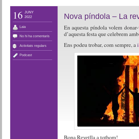
16
JUNY
Nova píndola – La rev
2022
En aquesta píndola volem donar-v
Laia
d’aquesta festa que celebrem amb t
No hi ha comentaris
Ens podeu trobar, com sempre, a
Activitats regulars
Podcast
Bona Revetlla a tothom!