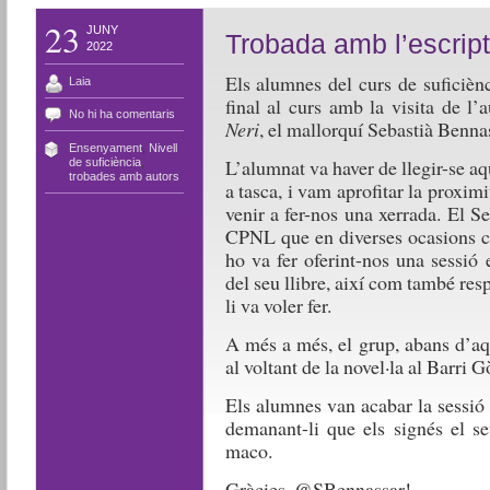
23
JUNY
Trobada amb l’escrip
2022
Els alumnes del curs de suficièn
Laia
final al curs amb la visita de l’
No hi ha comentaris
Neri
, el mallorquí Sebastià Benna
Ensenyament
,
Nivell
L’alumnat va haver de llegir-se a
de suficiència
,
trobades amb autors
a tasca, i vam aprofitar la proximi
venir a fer-nos una xerrada. El S
CPNL que en diverses ocasions co
ho va fer oferint-nos una sessió 
del seu llibre, així com també res
li va voler fer.
A més a més, el grup, abans d’aqu
al voltant de la novel·la al Barri 
Els alumnes van acabar la sessió 
demanant-li que els signés el se
maco.
Gràcies, @SBennassar!