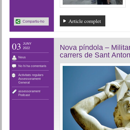
Article complet
Compartiu-ho
03
JUNY
Nova píndola – Milita
2022
carrers de Sant Anton
Neus
No hi ha comentaris
Activitats regulars
,
Assessorament
,
General
assessorament
,
Podcast