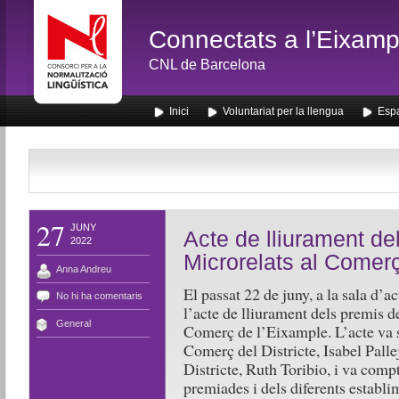
Connectats a l’Eixamp
CNL de Barcelona
Inici
Voluntariat per la llengua
Espa
27
JUNY
Acte de lliurament de
2022
Microrelats al Comer
Anna Andreu
El passat 22 de juny, a la sala d’ac
No hi ha comentaris
l’acte de lliurament dels premis d
General
Comerç de l’Eixample. L’acte va se
Comerç del Districte, Isabel Pallej
Districte, Ruth Toribio, i va comp
premiades i dels diferents establi