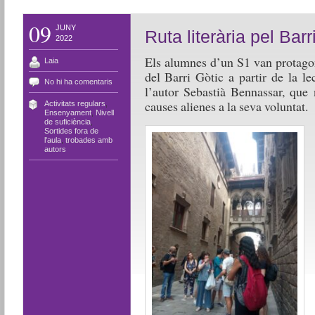
09
JUNY
Ruta literària pel Barr
2022
Els alumnes d’un S1 van protagoni
Laia
del Barri Gòtic a partir de la le
No hi ha comentaris
l’autor Sebastià Bennassar, que 
causes alienes a la seva voluntat.
Activitats regulars
,
Ensenyament
,
Nivell
de suficiència
,
Sortides fora de
l'aula
,
trobades amb
autors