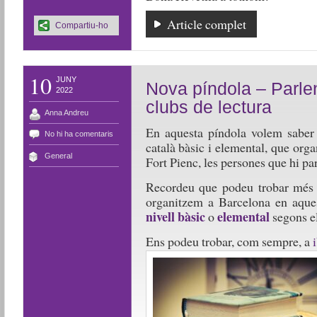
Article complet
Compartiu-ho
10
JUNY
Nova píndola – Parlen
2022
clubs de lectura
Anna Andreu
En aquesta píndola volem saber 
No hi ha comentaris
català bàsic i elemental, que orga
General
Fort Pienc, les persones que hi par
Recordeu que podeu trobar més i
organitzem a Barcelona en aqu
nivell bàsic
elemental
o
segons el
Ens podeu trobar, com sempre, a