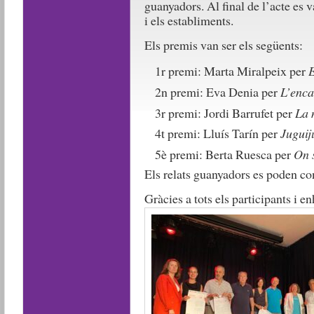
guanyadors. Al final de l’acte es 
i els establiments.
Els premis van ser els següents:
1r premi: Marta Miralpeix per
E
2n premi: Eva Denia per
L’enca
3r premi: Jordi Barrufet per
La 
4t premi: Lluís Tarín per
Juguij
5è premi: Berta Ruesca per
On 
Els relats guanyadors es poden co
Gràcies a tots els participants i e