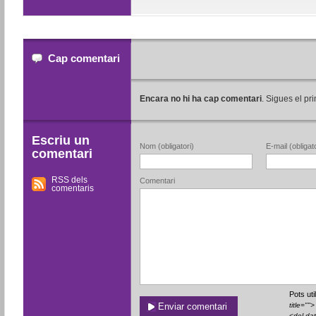
Cap comentari
Encara no hi ha cap comentari
. Sigues el pri
Escriu un
Nom (obligatori)
E-mail (obligato
comentari
RSS dels
Comentari
comentaris
Pots ut
title=""
<del da