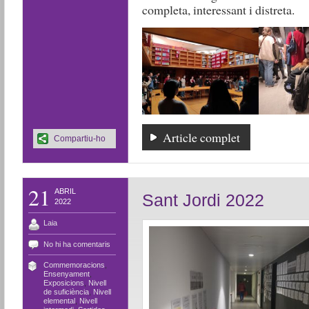
completa, interessant i distreta.
Article complet
Compartiu-ho
21
ABRIL
Sant Jordi 2022
2022
Laia
No hi ha comentaris
Commemoracions
,
Ensenyament
,
Exposicions
,
Nivell
de suficiència
,
Nivell
elemental
,
Nivell