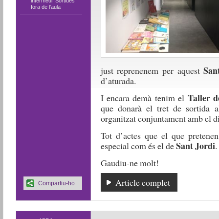
intermedi
,
Sortides
fora de l'aula
San
just reprenenem per aquest
d’aturada.
Taller d
I encara demà tenim el
que donarà el tret de sortida 
organitzat conjuntament amb el di
Tot d’actes que el que preten
Sant Jordi
especial com és el de
.
Gaudiu-ne molt!
Article complet
Compartiu-ho