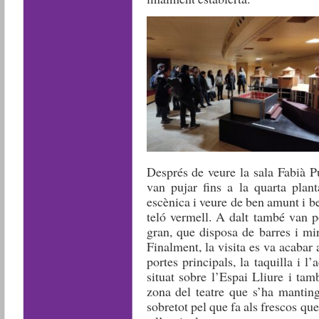
Després de veure la sala Fabià Pu
van pujar fins a la quarta plant
escènica i veure de ben amunt i be
teló vermell. A dalt també van p
gran, que disposa de barres i mir
Finalment, la visita es va acabar a
portes principals, la taquilla i l
situat sobre l’Espai Lliure i ta
zona del teatre que s’ha manting
sobretot pel que fa als frescos que