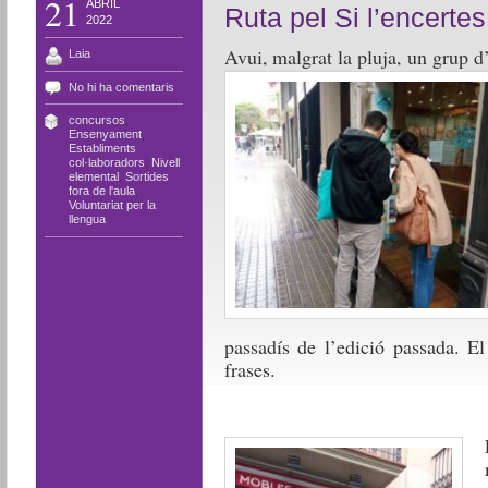
21
ABRIL
Ruta pel Si l’encertes
2022
Avui, malgrat la pluja, un grup d
Laia
No hi ha comentaris
concursos
,
Ensenyament
,
Establiments
col·laboradors
,
Nivell
elemental
,
Sortides
fora de l'aula
,
Voluntariat per la
llengua
passadís de l’edició passada. El
frases.