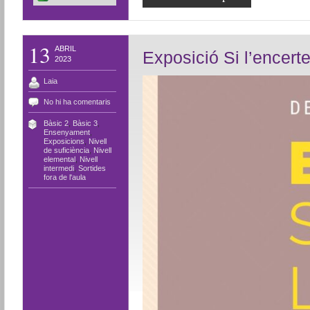
13
ABRIL
Exposició Si l’encert
2023
Laia
No hi ha comentaris
Bàsic 2
,
Bàsic 3
,
Ensenyament
,
Exposicions
,
Nivell
de suficiència
,
Nivell
elemental
,
Nivell
intermedi
,
Sortides
fora de l'aula