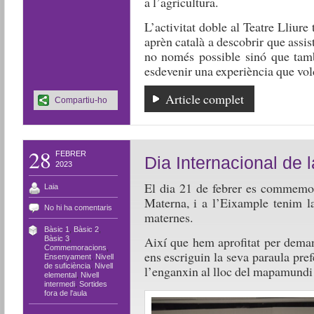
a l’agricultura.
L’activitat doble al Teatre Lliure
aprèn català a descobrir que assist
no només possible sinó que també
esdevenir una experiència que vold
Article complet
Compartiu-ho
28
FEBRER
Dia Internacional de 
2023
El dia 21 de febrer es commemor
Laia
Materna, i a l’Eixample tenim la
No hi ha comentaris
maternes.
Bàsic 1
,
Bàsic 2
,
Així que hem aprofitat per deman
Bàsic 3
,
Commemoracions
,
ens escriguin la seva paraula pre
Ensenyament
,
Nivell
de suficiència
,
Nivell
l’enganxin al lloc del mapamundi 
elemental
,
Nivell
intermedi
,
Sortides
fora de l'aula