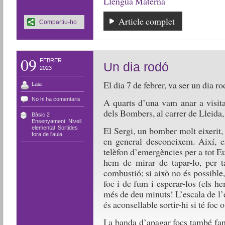
Llengua Materna
Article complet
Compartiu-ho
09
FEBRER
Un dia rodó
2023
El dia 7 de febrer, va ser un dia ro
Laia
No hi ha comentaris
A quarts d’una vam anar a visita
dels Bombers, al carrer de Lleida
Bàsic 2
,
Ensenyament
,
Nivell
elemental
,
Sortides
El Sergi, un bomber molt eixerit
fora de l'aula
en general desconeixem. Així, 
telèfon d’emergències per a tot Eu
hem de mirar de tapar-lo, per t
combustió; si això no és possible
foc i de fum i esperar-los (els he
més de deu minuts! L’escala de l’
és aconsellable sortir-hi si té foc 
I a banda d’apagar focs també fa