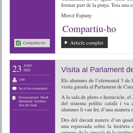
formar part de la pinya. Tota una 
Mercè Espuny
Compartiu-ho
Article complet
Compartiu-ho
23
JUNY
Visita al Parlament d
2022
Els alumnes de l’elemental 3 de 
Laia
visita guiada al Parlament de Cata
No hi ha comentaris
A la sala de plens o hemicicle, el
Ensenyament
,
Nivell
del sistema polític català i va 
elemental
,
Sortides
fora de l'aula
alumnes li van fer, d’una manera 
Des del davant mateix d’un quadr
una repassada sobre la història 
orígens de la creació de la institu