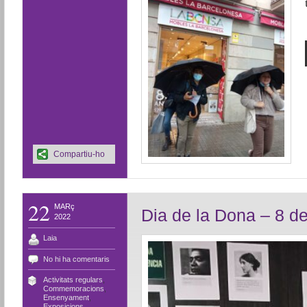
Compartiu-ho
22
MARç
Dia de la Dona – 8 d
2022
Laia
No hi ha comentaris
Activitats regulars
,
Commemoracions
,
Ensenyament
,
Exposicions
,