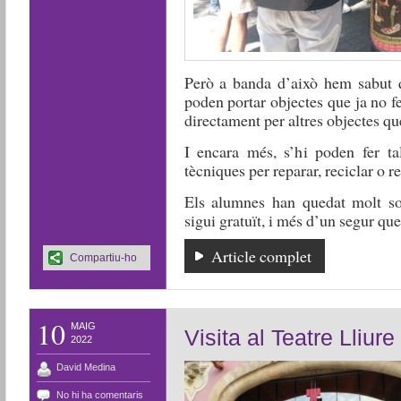
Però a banda d’això hem sabut q
poden portar objectes que ja no fe
directament per altres objectes qu
I encara més, s’hi poden fer ta
tècniques per reparar, reciclar o re
Els alumnes han quedat molt sop
sigui gratuït, i més d’un segur que
Article complet
Compartiu-ho
10
MAIG
Visita al Teatre Lliure
2022
David Medina
No hi ha comentaris