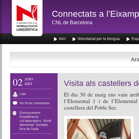
Connectats a l’Eixamp
CNL de Barcelona
Inici
Voluntariat per la llengua
Espa
Arx
02
JUNY
Visita als castellers 
2023
El
dia
30 de
maig
e
ns
vam
arri
Laia
l’Elemental
1 i de
l’Elemental
No hi ha comentaris
castellera
del Poble Sec.
Ensenyament
,
Establiments
col·laboradors
,
Nivell
elemental
,
Sortides
fora de l'aula