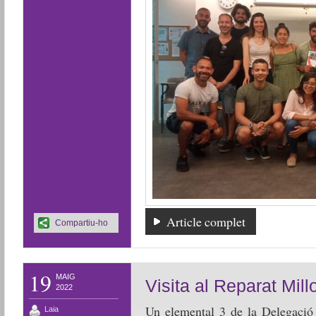
Article complet
Compartiu-ho
19
MAIG
Visita al Reparat Mil
2022
Un elemental 3 de la Delegació 
Laia