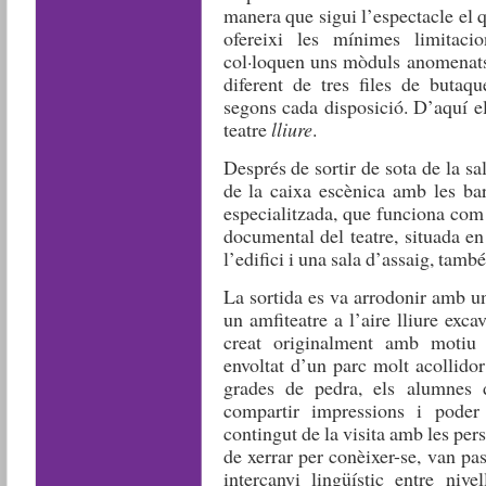
manera que sigui l’espectacle el q
ofereixi les mínimes limitaci
col·loquen uns mòduls anomenats
diferent de tres files de butaq
segons cada disposició. D’aquí e
teatre
lliure
.
Després de sortir de sota de la sa
de la caixa escènica amb les bar
especialitzada, que funciona com 
documental del teatre, situada en
l’edifici i una sala d’assaig, tamb
La sortida es va arrodonir amb un
un amfiteatre a l’aire lliure ex
creat originalment amb motiu 
envoltat d’un parc molt acollidor
grades de pedra, els alumnes 
compartir impressions i poder 
contingut de la visita amb les per
de xerrar per conèixer-se, van pa
intercanvi lingüístic entre nive