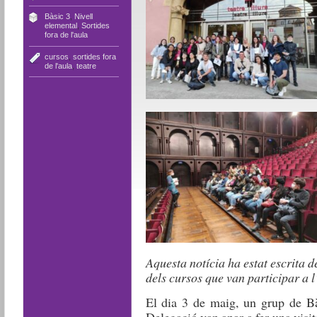
Bàsic 3
,
Nivell
elemental
,
Sortides
fora de l'aula
cursos
,
sortides fora
de l'aula
,
teatre
Aquesta notícia ha estat escrita 
dels cursos que van participar a l’
El dia 3 de maig, un grup de Bà
Delegació van anar a fer una visi