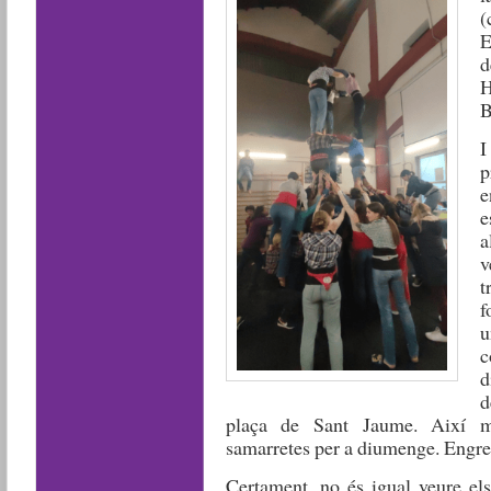
(
E
d
H
B
I
p
e
e
a
v
t
f
u
c
d
d
plaça de Sant Jaume. Així m
samarretes per a diumenge. Engre
Certament, no és igual veure els