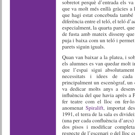
sobretot perquè d’entrada els va 
que va molt més enllà gràcies a l
que hagi estat concebuda també 
diferència entre el teló, el teló d’
especialment, la quarta paret, que
de fusta amb mateix disseny que l
puja i baixa com un teló i permet
parets siguin iguals.
Quan van baixar a la platea, i sob
els alumnes es van quedar molt i
que l’espai sigui absolutament
necessitats i idees de cad
principalment un escenògraf, un 
va dedicar molts anys a desenv
influència del que havia après a 
fer teatre com el lloc on fer-lo
anomenat
Spiralift
, importat de
1991, el terra de la sala es divid
(una per cada confluència d’arcs)
dos pisos i modificar completa
respecte de l’escenari o del lloc 