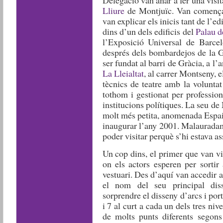
Lliure
de Montjuïc. Van comença
van explicar els inicis tant de l’ed
dins d’un dels edificis del
Palau d
l’Exposició Universal de Barce
després dels bombardejos de la Gu
ser fundat al barri de Gràcia, a l
La Lleialtat
, al carrer Montseny, e
tècnics de teatre amb la voluntat
tothom i gestionat per profession
institucions polítiques. La seu de
molt més petita, anomenada Espai 
inaugurar l’any 2001. Malauradam
poder visitar perquè s’hi estava a
Un cop dins, el primer que van visi
on els actors esperen per sortir
vestuari. Des d’aquí van accedir a
el nom del seu principal dis
sorprendre el disseny d’arcs i port
i 7 al curt a cada un dels tres niv
de molts punts diferents segons 