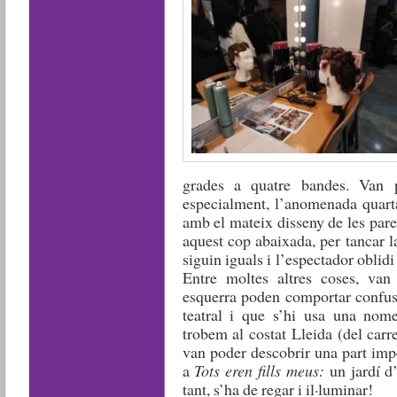
grades a quatre bandes. Van p
especialment, l’anomenada quarta
amb el mateix disseny de les parets
aquest cop abaixada, per tancar l
siguin iguals i l’espectador oblidi
Entre moltes altres coses, van
esquerra poden comportar confusi
teatral i que s’hi usa una nome
trobem al costat Lleida (del carr
van poder descobrir una part imp
a
Tots eren fills meus:
un jardí d
tant, s’ha de regar i il·luminar!