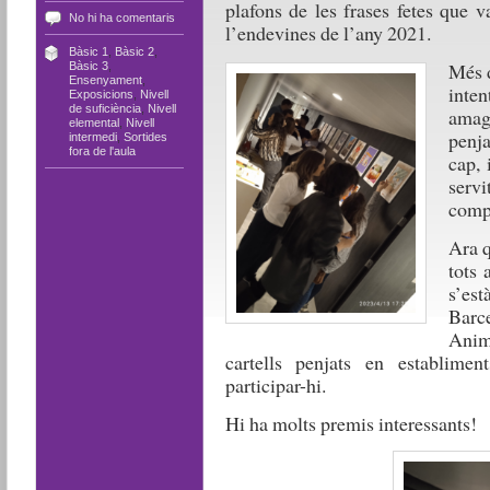
plafons de les frases fetes que v
No hi ha comentaris
l’endevines de l’any 2021.
Bàsic 1
,
Bàsic 2
,
Més 
Bàsic 3
,
Ensenyament
,
inten
Exposicions
,
Nivell
de suficiència
,
Nivell
amaga
elemental
,
Nivell
penj
intermedi
,
Sortides
fora de l'aula
cap, 
servi
compa
Ara q
tots 
s’est
Barc
Anime
cartells penjats en establime
participar-hi.
Hi ha molts premis interessants!