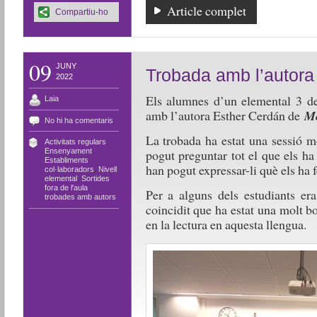
Article complet
Compartiu-ho
09
JUNY
Trobada amb l’autora
2022
Els alumnes d’un elemental 3 de
Laia
amb l’autora Esther Cerdán de
Me
No hi ha comentaris
La trobada ha estat una sessió m
Activitats regulars
,
pogut preguntar tot el que els ha 
Ensenyament
,
Establiments
han pogut expressar-li què els ha fe
col·laboradors
,
Nivell
elemental
,
Sortides
fora de l'aula
,
Per a alguns dels estudiants er
trobades amb autors
coincidit que ha estat una molt 
en la lectura en aquesta llengua.