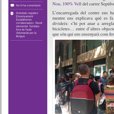
Nou, 100% Vell
del carrer Sepúlv
No hi ha comentaris
L’encarregada del centre ens ha 
Activitats regulars
,
mentre ens explicava què es fa
Ensenyament
,
Establiments
divideix: s’hi pot anar a arregl
col·laboradors
,
Nivell
elemental
,
Sortides
bicicletes… entre d’altres object
fora de l'aula
,
que són qui ens ensenyarà com fer
Voluntariat per la
llengua