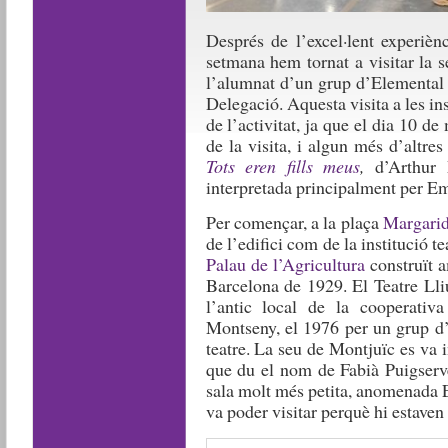
Després de l’excel·lent experièn
setmana hem tornat a visitar la 
l’alumnat d’un grup d’Elemental 
Delegació. Aquesta visita a les ins
de l’activitat, ja que el dia 10 
de la visita, i algun més d’altres
Tots eren fills meus
,
d’Arthur 
interpretada principalment per E
Per començar, a la plaça
Margarid
de l’edifici com de la institució te
Palau de l’Agricultura
construït a
Barcelona de 1929. El Teatre Lliu
l’antic local de la cooperat
Montseny, el 1976 per un grup d’a
teatre. La seu de Montjuïc es va 
que du el nom de Fabià Puigserve
sala molt més petita, anomenada 
va poder visitar perquè hi estaven 