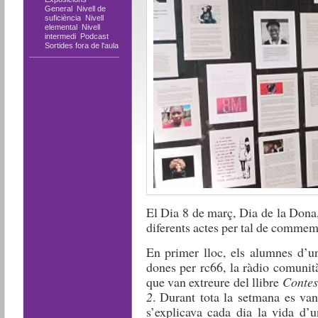
General
,
Nivell de
suficiència
,
Nivell
elemental
,
Nivell
intermedi
,
Podcast
,
Sortides fora de l'aula
El Dia 8 de març, Dia de la Dona
diferents actes per tal de commem
En primer lloc, els alumnes d’un
dones per rc66, la ràdio comunit
que van extreure del llibre
Contes
2
. Durant tota la setmana es van
s’explicava cada dia la vida d’u