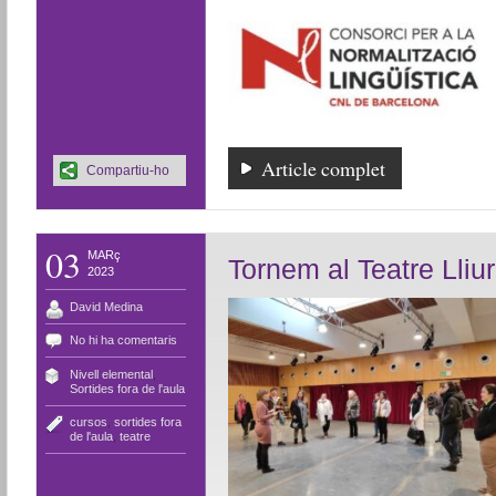
Article complet
Compartiu-ho
03
MARç
Tornem al Teatre Lliu
2023
David Medina
No hi ha comentaris
Nivell elemental
,
Sortides fora de l'aula
cursos
,
sortides fora
de l'aula
,
teatre