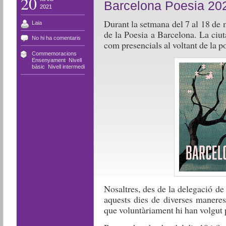
20
Barcelona Poesia 2021
2021
Durant la setmana del 7 al 18 de
Laia
de la Poesia a Barcelona. La ciuta
No hi ha comentaris
com presencials al voltant de la po
Commemoracions
,
Ensenyament
,
Nivell
bàsic
,
Nivell intermedi
Nosaltres, des de la delegació 
aquests dies de diverses maneres
que voluntàriament hi han volgut p