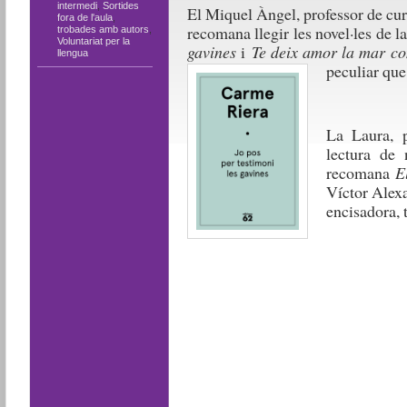
intermedi
,
Sortides
El Miquel Àngel, professor de curso
fora de l'aula
,
recomana llegir les novel·les de 
trobades amb autors
,
Voluntariat per la
gavines
i
Te deix amor la mar c
llengua
peculiar que
La Laura, p
lectura de 
recomana
E
Víctor Alexa
encisadora, t