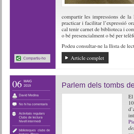
compartir les impressions de la 
practicar i facilitar l’expressió 
cal tenir carnet de biblioteca i c
o bé presencialment o bé per telèf
Podeu consultar-ne la llista de le
Article complet
Compartiu-ho
06
MAIG
Parlem dels tombs de
2019
El
David Medina
10
No hi ha comentaris
d’
Activitats regulars
,
in
Clubs de lectura
,
Pi
Nivell intermedi
de
biblioteques
,
clubs de