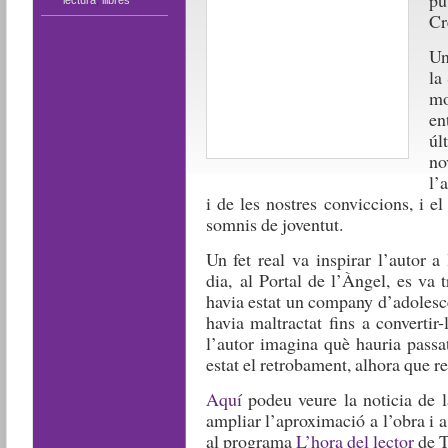
pu
lectura
,
llibres
Cr
Un
la
mor
en
úl
no
l’
i de les nostres conviccions, i 
somnis de joventut.
Un fet real va inspirar l’autor a
dia, al Portal de l’Àngel, es va
havia estat un company d’adolesc
havia maltractat fins a convertir
l’autor imagina què hauria passa
estat el retrobament, alhora que re
Aquí
podeu veure la noticia de l
ampliar l’aproximació a l’obra i a
al programa
L’hora del lector
de 