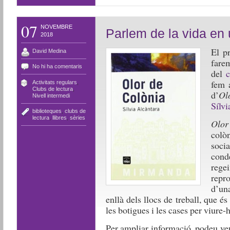
07
NOVEMBRE
Parlem de la vida en 
2018
El p
David Medina
fare
No hi ha comentaris
del
c
fem 
Activitats regulars
,
Clubs de lectura
,
d’
Ol
Nivell intermedi
Sílvi
biblioteques
,
clubs de
lectura
,
llibres
,
sèries
Olor
colòn
soci
cond
rege
repro
d’una
enllà dels llocs de treball, que és 
les botigues i les cases per viure-
Per ampliar informació, podeu v