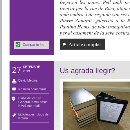
fregaven les mans. Pell amb pel
trencar per la rue de Buci, atapeï
amb ombra, i de seguida van ser 
Pierre Zanardi, galerista a la R
Paulina Homs, de vida tranquil·la
per al casament de la seva cosina
Article complet
Compartiu-ho
27
SETEMBRE
Us agrada llegir?
2019
David Medina
No hi ha comentaris
Clubs de lectura
,
General
,
Nivell bàsic
,
Nivell intermedi
biblioteques
,
clubs de
lectura