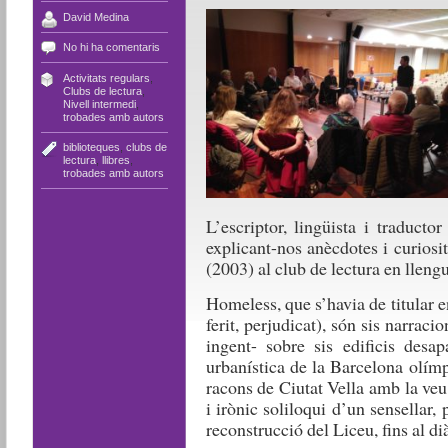
David Medina
No hi ha comentaris
Activitats regulars
,
Clubs de lectura
,
Nivell intermedi
,
trobades amb autors
biblioteques
,
clubs de
lectura
,
llibres
,
trobades amb autors
L’escriptor, lingüista i traduct
explicant-nos anècdotes i curiosi
(2003) al club de lectura en lleng
Homeless, que s’havia de titular 
ferit, perjudicat), són sis narrac
ingent- sobre sis edificis desa
urbanística de la Barcelona olímp
racons de Ciutat Vella amb la veu
i irònic soliloqui d’un sensellar,
reconstrucció del Liceu, fins al di