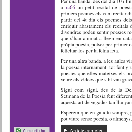
Per una banda, des del dia 10 i fi
a
rc66
un petit recital de poesia
primers poemes els vam recitar di
partir del 4t dia els poemes del
enriquir abastament els recitals 
divendres podeu sentir poesies re
que s’han animat a llegir en catal
pròpia poesia, potser per primer c
felicitar-los per la feina feta.
Per una altra banda, a les aules vi
la poesia internament, tot fent gru
poesies que elles mateixes els p
veure els vídeos que s’hi van grava
Sigui com sigui, des de la D
Setmana de la Poesia fent diferent
aquesta art de vegades tan llunyan
Esperem que en gaudiu sempre, pe
pot viure sense poesia, o almenys
Article complet
Compartiu-ho