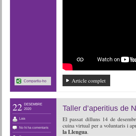
Article complet
Compartiu-ho
22
DESEMBRE
Taller d’aperitius de N
2020
El passat dilluns 14 de desembr
Laia
cuina virtual per a voluntaris i 
No hi ha comentaris
la Llengua
.