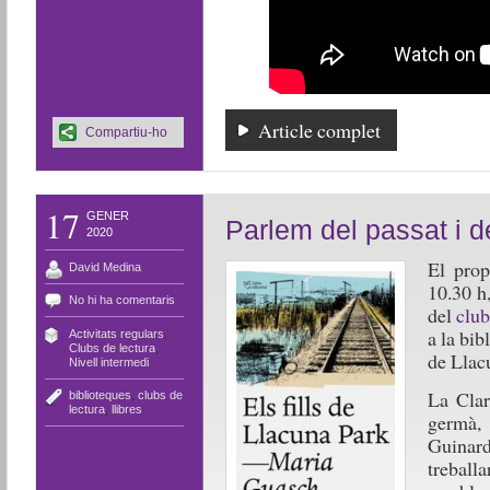
Article complet
Compartiu-ho
17
GENER
Parlem del passat i d
2020
El prop
David Medina
10.30 h
No hi ha comentaris
del
club
a la bib
Activitats regulars
,
Clubs de lectura
,
de Llac
Nivell intermedi
La Clar
biblioteques
,
clubs de
lectura
,
llibres
germà,
Guinar
treballa