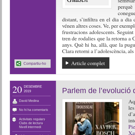
semblar
perquè
conegue
distant, s’infiltra en el dia a di
vénen altres coses. Ve, per exemple,
frustracions adolescents. Seguint 
tren de rodalies que la retorna a C
anys. Què hi ha, allà, que la pug
Clara retorni a l’adolescència, als 
Article complet
Compartiu-ho
20
DESEMBRE
Parlem de l’evolució 
2019
Aq
David Medina
le
No hi ha comentaris
d’
in
Activitats regulars
,
Clubs de lectura
,
Pi
Nivell intermedi
Xa