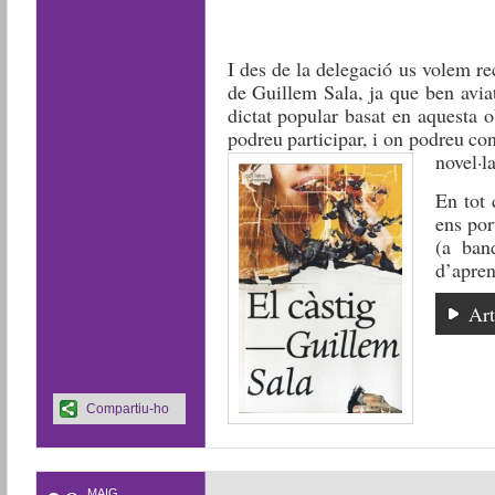
I des de la delegació us volem r
de Guillem Sala, ja que ben avia
dictat popular basat en aquesta o
podreu participar, i on podreu co
novel·la
En tot 
ens por
(a ban
d’apren
Art
Compartiu-ho
MAIG