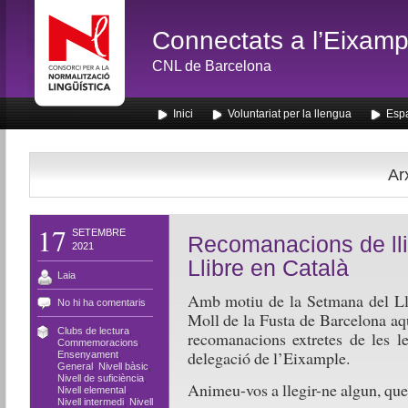
Connectats a l’Eixamp
CNL de Barcelona
Inici
Voluntariat per la llengua
Espa
Arx
17
SETEMBRE
Recomanacions de lli
2021
Llibre en Català
Laia
Amb motiu de la Setmana del Llib
No hi ha comentaris
Moll de la Fusta de Barcelona aqu
Clubs de lectura
,
recomanacions extretes de les le
Commemoracions
,
delegació de l’Eixample.
Ensenyament
,
General
,
Nivell bàsic
,
Nivell de suficiència
,
Animeu-vos a llegir-ne algun, que n
Nivell elemental
,
Nivell intermedi
,
Nivell