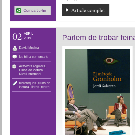
Article complet
Compartiu-ho
02
ABRIL
Parlem de trobar fein
2019
David Medina
No hi ha comentaris
Activitats regulars
,
Clubs de lectura
,
Nivell intermedi
biblioteques
,
clubs de
lectura
,
llibres
,
teatre