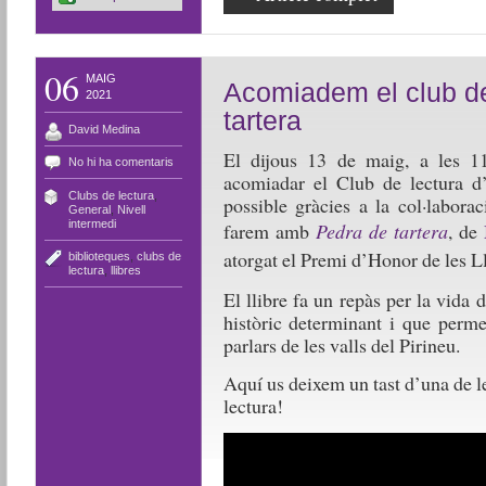
06
MAIG
Acomiadem el club d
2021
tartera
David Medina
El dijous 13 de maig, a les 11
No hi ha comentaris
acomiadar el Club de lectura d
Clubs de lectura
,
possible gràcies a la col·labora
General
,
Nivell
intermedi
farem amb
Pedra de tartera
, de
atorgat el Premi d’Honor de les Ll
biblioteques
,
clubs de
lectura
,
llibres
El llibre fa un repàs per la vida 
històric determinant i que perme
parlars de les valls del Pirineu.
Aquí us deixem un tast d’una de le
lectura!