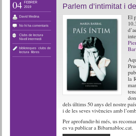
04
FEBRER
Parlem d’intimitat i d
2019
El 
David Medina
10.
No hi ha comentaris
d’a
int
Clubs de lectura
,
Nivell intermedi
Pie
Bar
biblioteques
,
clubs de
lectura
,
llibres
Aqu
Pru
pub
la 
mar
ten
don
dels últims 50 anys del nostre país,
i de les seves vivències amb l’omb
Per aprofundir-hi més, us reco
es va publicar a Bibarnabloc.cat.