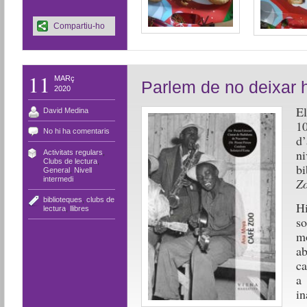
Compartiu-ho
11
MARç
Parlem de no deixar h
2020
El
David Medina
1
No hi ha comentaris
d
n
Activitats regulars
,
Clubs de lectura
,
bi
General
,
Nivell
intermedi
Z
biblioteques
,
clubs de
H
lectura
,
llibres
so
mo
a
ca
a 
i