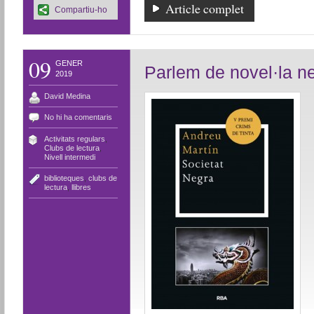
Article complet
Compartiu-ho
09
GENER
Parlem de novel·la n
2019
David Medina
No hi ha comentaris
Activitats regulars
,
Clubs de lectura
,
Nivell intermedi
biblioteques
,
clubs de
lectura
,
llibres