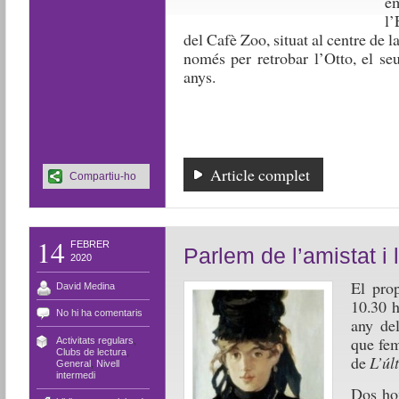
e
l’
del Cafè Zoo, situat al centre de l
només per retrobar l’Otto, el se
anys.
Article complet
Compartiu-ho
14
FEBRER
Parlem de l’amistat i l
2020
El prop
David Medina
10.30 h
No hi ha comentaris
any de
que fem
Activitats regulars
,
Clubs de lectura
,
de
L’úl
General
,
Nivell
intermedi
Dos hom