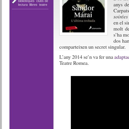
biblioteques
,
clubs de
anys de
lectura
,
llibres
,
teatre
Carpats
soirées
en el s
molt de
s’ha mo
dos han
comparteixen un secret singular.
L’any 2014 se’n va fer una
adaptac
Teatre Romea.