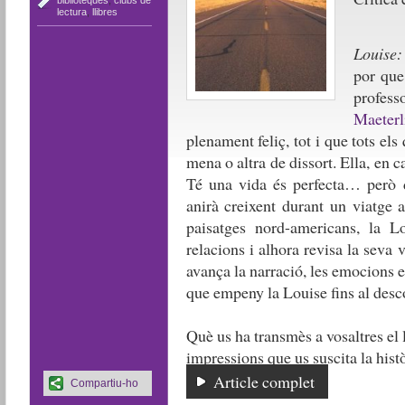
biblioteques
,
clubs de
lectura
,
llibres
Louise:
por que
profess
Maeterl
plenament feliç, tot i que tots els
mena o altra de dissort. Ella, en 
Té una vida és perfecta… però 
anirà creixent durant un viatge a
paisatges nord-americans, la L
relacions i alhora revisa la seva
avança la narració, les emocions e
que empeny la Louise fins al desc
Què us ha transmès a vosaltres el
impressions que us suscita la histò
Article complet
Compartiu-ho