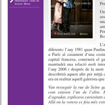
biblioteques
,
clubs de
Pr
lectura
,
llibres
Un
as
un
ame
Pe
Bos
L’
diferents: l’any 1981 quan Pauli
a París al casament d’una cosin
capital francesa, coneixerà el g
mantindrà una relació molt inte
l’any 2006 i després de la mort d
descobrirà aquest afer per mitjà 
era en realitat aquell galerista q
Van resseguir la rue de Seine ga
com estaven l’un de l’altre. 
d’agradar, explicava curiositats d
Allà on la vorera es feia més estr