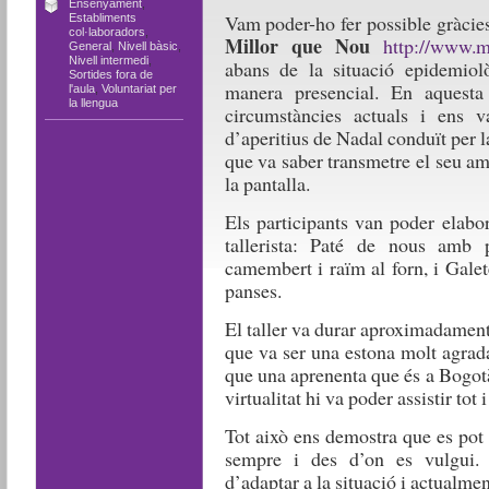
Ensenyament
,
Vam poder-ho fer possible gràcies
Establiments
col·laboradors
,
Millor que Nou
http://www.mi
General
,
Nivell bàsic
,
Nivell intermedi
,
abans de la situació epidemiolò
Sortides fora de
manera presencial. En aquesta
l'aula
,
Voluntariat per
la llengua
circumstàncies actuals i ens v
d’aperitius de Nadal conduït per l
que va saber transmetre el seu amo
la pantalla.
Els participants van poder elabor
tallerista: Paté de nous amb 
camembert i raïm al forn, i Galet
panses.
El taller va durar aproximadament
que va ser una estona molt agrad
que una aprenenta que és a Bogotà 
virtualitat hi va poder assistir tot i
Tot això ens demostra que es pot 
sempre i des d’on es vulgui. 
d’adaptar a la situació i actualmen