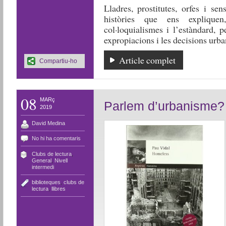
Lladres, prostitutes, orfes i se
històries que ens explique
col·loquialismes i l’estàndard, 
expropiacions i les decisions urban
Article complet
Compartiu-ho
08
MARç
Parlem d’urbanisme?
2019
David Medina
No hi ha comentaris
Clubs de lectura
,
General
,
Nivell
intermedi
biblioteques
,
clubs de
lectura
,
llibres