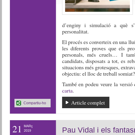
d’enginy i simulació a què s’
personalitat.
El procés es converteix en una llui
les diferents proves que els p
personals, més cruels… I tam
candidats, disposats a tot, es re
situacions més grotesques, extrav
objectiu: el lloc de treball somiat?
També en podeu veure la versió 
carta
.
Article complet
Compartiu-ho
21
MARç
Pau Vidal i els fanta
2019