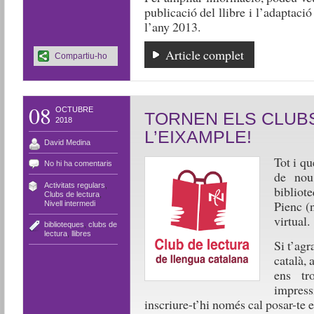
publicació del llibre i l’adaptaci
l’any 2013.
Article complet
Compartiu-ho
08
OCTUBRE
TORNEN ELS CLUBS
2018
L’EIXAMPLE!
David Medina
Tot i qu
No hi ha comentaris
de nou
Activitats regulars
,
bibliote
Clubs de lectura
,
Pienc (
Nivell intermedi
virtual.
biblioteques
,
clubs de
lectura
,
llibres
Si t’agr
català, 
ens tr
impress
inscriure-t’hi només cal posar-te 