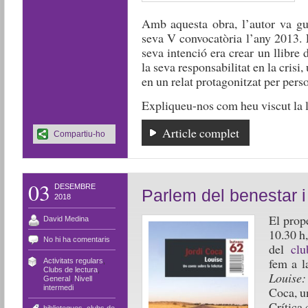
Amb aquesta obra, l’autor va gu
seva V convocatòria l’any 2013. 
seva intenció era crear un llibre d
la seva responsabilitat en la crisi
en un relat protagonitzat per pers
Expliqueu-nos com heu viscut la l
Article complet
Compartiu-ho
03
DESEMBRE
Parlem del benestar i l
2018
El prop
David Medina
10.30 h,
No hi ha comentaris
del
clu
fem a l
Activitats regulars
,
Clubs de lectura
,
L
ouise:
General
,
Nivell
intermedi
Coca, un
Crítica 