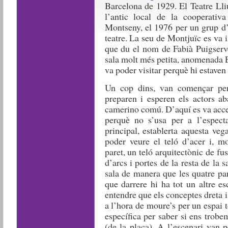
Barcelona de 1929. El Teatre Lliu
l’antic local de la cooperat
Montseny, el 1976 per un grup d’a
teatre. La seu de Montjuïc es va 
que du el nom de Fabià Puigserve
sala molt més petita, anomenada 
va poder visitar perquè hi estaven 
Un cop dins, van començar per 
preparen i esperen els actors a
camerino comú. D’aquí es va accedi
perquè no s’usa per a l’especta
principal, establerta aquesta ve
poder veure el teló d’acer i, m
paret, un teló arquitectònic de fu
d’arcs i portes de la resta de la 
sala de manera que les quatre par
que darrere hi ha tot un altre es
entendre que els conceptes dreta
a l’hora de moure’s per un espai 
específica per saber si ens trobe
(de la plaça). A l’escenari van 