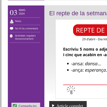
03
MAIG
El repte de la setman
2024
Neus
No hi ha comentaris
Activitats regulars
,
Assessorament
Article complet
Compartiu-ho