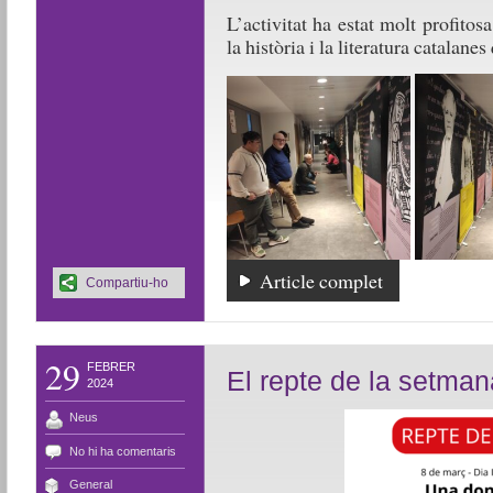
L’activitat ha estat molt profito
la història i la literatura catalane
Article complet
Compartiu-ho
29
FEBRER
El repte de la setma
2024
Neus
No hi ha comentaris
General