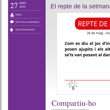
27
MAIG
El repte de la setma
2024
Neus
No hi ha comentaris
Assessorament
Compartiu-ho