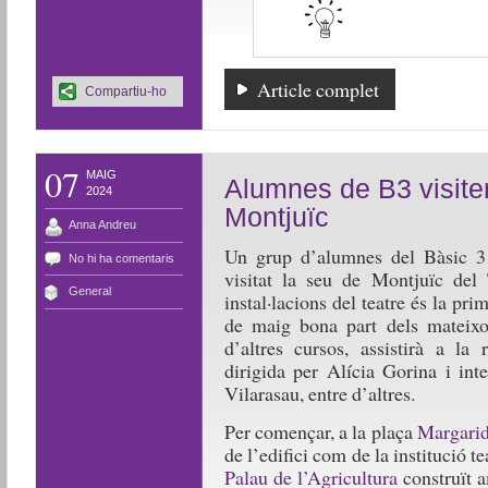
Article complet
Compartiu-ho
07
MAIG
Alumnes de B3 visiten
2024
Montjuïc
Anna Andreu
Un grup d’alumnes del Bàsic 3
No hi ha comentaris
visitat la seu de Montjuïc del
General
instal·lacions del teatre és la prim
de maig bona part dels mateixo
d’altres cursos, assistirà a la 
dirigida per Alícia Gorina i in
Vilarasau, entre d’altres.
Per començar, a la plaça
Margarid
de l’edifici com de la institució te
Palau de l’Agricultura
construït a