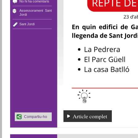
No hi ha comentaris
Assessorament
,
Sant
Jordi
Sant Jordi
Article complet
Compartiu-ho