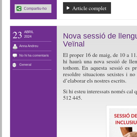
Article complet
Compartiu-ho
23
ABRIL
Nova sessió de llengu
2024
Veïnal
Anna Andreu
El proper 16 de maig, de 10 a 11.
No hi ha comentaris
hi haurà una nova sessió de llen
General
tothom. En aquesta sessió es pr
resoldre situacions sexistes i n
d’elaborar els nostres escrits.
Si hi esteu interessats només cal q
512 445.