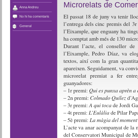
Microrelats de Comer
Anna Andreu
El passat 18 de juny va tenir ll
No hi ha comentaris
l’entrega dels cinc premis del 3
General
l’Eixample, que enguany ha tingu
ha comptat amb més de 130 micror
Durant l’acte, el conseller de
l’Eixample, Pedro Díaz, va elogi
textos, així com la gran quanti
apareixen. Seguidament, va convi
microrelat premiat a fer entr
guanyadores:
– 1r premi:
Qui es punxa aprèn a 
– 2n premi:
Colmado Quílez
d’Agu
– 3r premi:
A qui toca
de Jordi Ga
– 4t premi:
L’Eulàlia
de Pilar Pap
– 5è premi:
La màgia del moment
L’acte va anar acompanyat de la m
del Conservatori Municipal de Mú