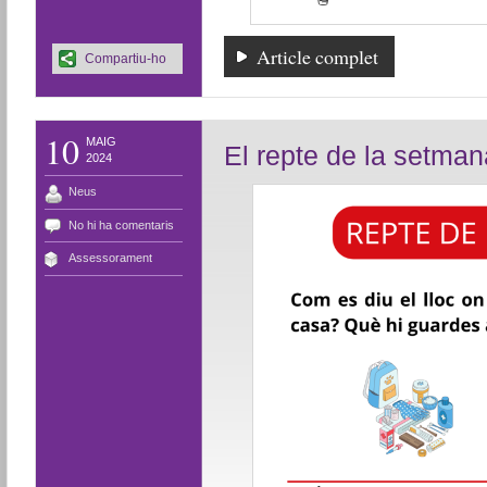
Article complet
Compartiu-ho
10
MAIG
El repte de la setma
2024
Neus
No hi ha comentaris
Assessorament