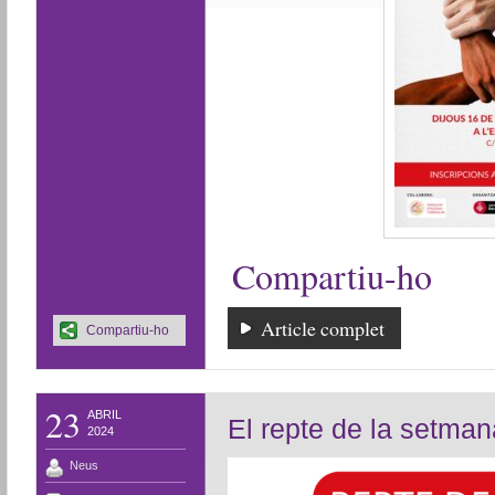
Compartiu-ho
Article complet
Compartiu-ho
23
ABRIL
El repte de la setman
2024
Neus