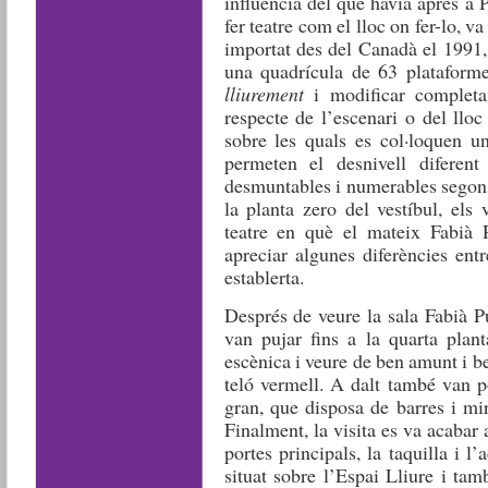
influència del que havia après a 
fer teatre com el lloc on fer-lo, 
importat des del Canadà el 1991, 
una quadrícula de 63 plataforme
lliurement
i modificar completam
respecte de l’escenari o del lloc
sobre les quals es col·loquen
permeten el desnivell diferent
desmuntables i numerables segons
la planta zero del vestíbul, els
teatre en què el mateix Fabià P
apreciar algunes diferències entr
establerta.
Després de veure la sala Fabià Pu
van pujar fins a la quarta plant
escènica i veure de ben amunt i be
teló vermell. A dalt també van p
gran, que disposa de barres i mir
Finalment, la visita es va acabar a
portes principals, la taquilla i l
situat sobre l’Espai Lliure i ta