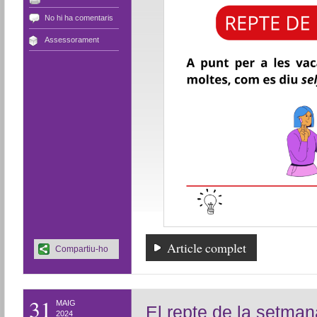
No hi ha comentaris
Assessorament
Article complet
Compartiu-ho
31
MAIG
El repte de la setman
2024