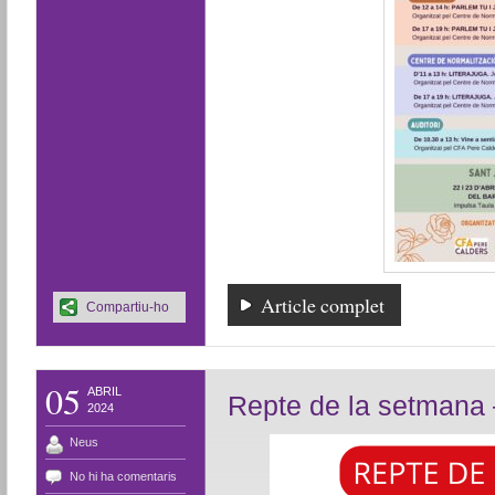
Article complet
Compartiu-ho
05
ABRIL
Repte de la setmana –
2024
Neus
No hi ha comentaris