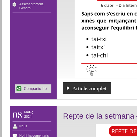
Assessorament
,
General
Article complet
Compartiu-ho
08
MARç
Repte de la setmana 
2024
Neus
No hi ha comentaris