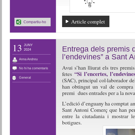
Article complet
Compartiu-ho
13
JUNY
Entrega dels premis de
2024
l’endevines” a Sant 
Anna Andreu
Avui s’han lliurat els tres premi
No hi ha comentaris
“Si l’encertes, l’endevine
fetes
General
(SAC), principal col·laborador d
han obtingut un val de compra a
premi dues entrades per a la nov
L’edició d’enguany ha comptat am
Sant Antoni Comerç que han perm
entre la ciutadania i mostrar le
botigues.