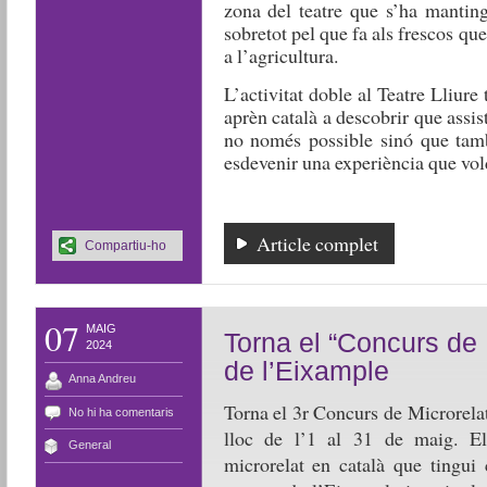
zona del teatre que s’ha manting
sobretot pel que fa als frescos que
a l’agricultura.
L’activitat doble al Teatre Lliure
aprèn català a descobrir que assist
no només possible sinó que també
esdevenir una experiència que vold
Article complet
Compartiu-ho
07
MAIG
Torna el “Concurs de
2024
de l’Eixample
Anna Andreu
Torna el 3r Concurs de Microrela
No hi ha comentaris
lloc de l’1 al 31 de maig. Els
General
microrelat en català que tingui