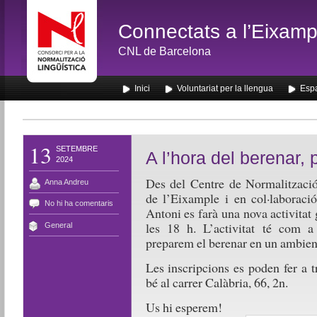
Connectats a l’Eixamp
CNL de Barcelona
Inici
Voluntariat per la llengua
Espa
13
SETEMBRE
A l’hora del berenar,
2024
Des del Centre de Normalització
Anna Andreu
de l’Eixample i en col·laborac
No hi ha comentaris
Antoni es farà una nova activitat 
les 18 h. L’activitat té com a 
General
preparem el berenar en un ambient 
Les inscripcions es poden fer a 
bé al carrer Calàbria, 66, 2n.
Us hi esperem!