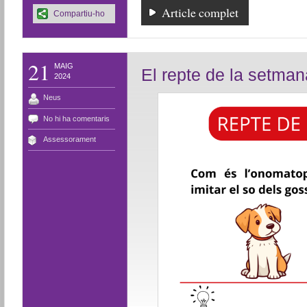
Article complet
Compartiu-ho
21
MAIG
El repte de la setma
2024
Neus
No hi ha comentaris
Assessorament