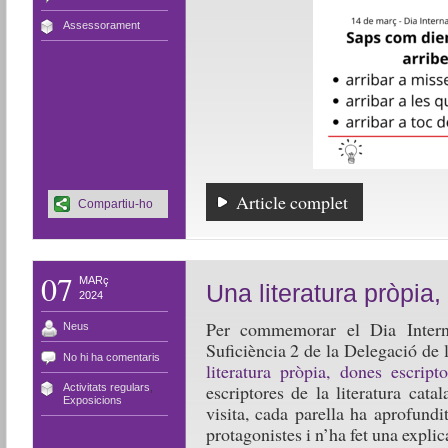
Assessorament
Article complet
Compartiu-ho
07
MARç
Una literatura pròpia
2024
Per commemorar el Dia Intern
Neus
Suficiència 2 de la Delegació de 
No hi ha comentaris
literatura pròpia, dones escripto
escriptores de la literatura cata
Activitats regulars
,
Exposicions
visita, cada parella ha aprofundi
protagonistes i n’ha fet una explic