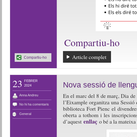
Compartiu-ho
Article complet
Compartiu-ho
23
FEBRER
Nova sessió de llengu
2024
En el marc del 8 de març, Dia de
Anna Andreu
l’Eixample organitza una Sessió d
No hi ha comentaris
biblioteca Fort Pienc el divendr
oberta a tothom i les inscripcion
General
enllaç
d’aquest
o bé a la mateixa 