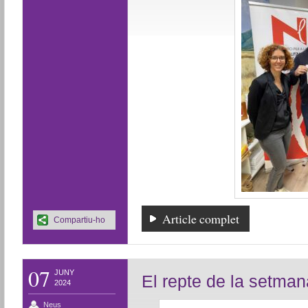
Article complet
Compartiu-ho
07
JUNY
El repte de la setman
2024
Neus