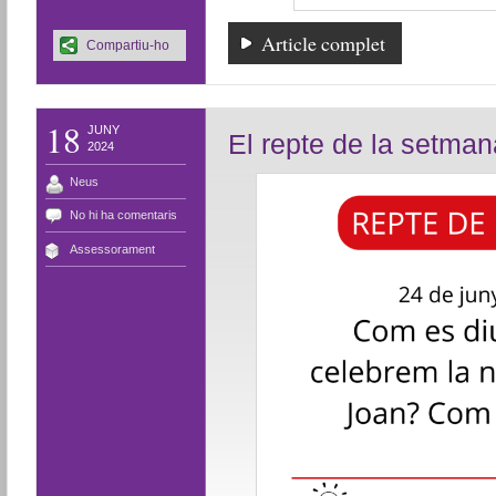
Article complet
Compartiu-ho
18
JUNY
El repte de la setman
2024
Neus
No hi ha comentaris
Assessorament