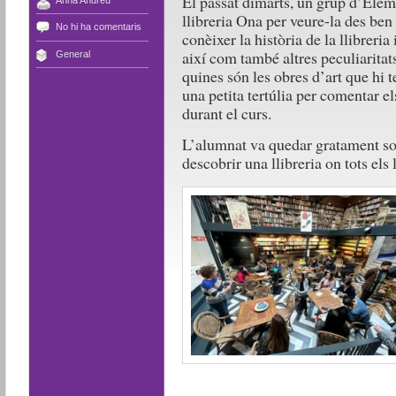
El passat dimarts, un grup d’Elem
llibreria Ona per veure-la des ben
No hi ha comentaris
conèixer la història de la llibreri
així com també altres peculiaritat
General
quines són les obres d’art que hi 
una petita tertúlia per comentar els
durant el curs.
L’alumnat va quedar gratament sorp
descobrir una llibreria on tots els 