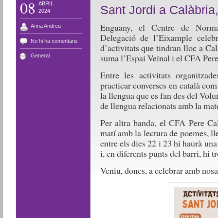
08
ABRIL
Sant Jordi a Calàbria
2024
Enguany, el Centre de Normal
Anna Andreu
Delegació de l’Eixample celeb
No hi ha comentaris
d’activitats que tindran lloc a Cal
suma l’Espai Veïnal i el CFA Pere
General
Entre les activitats organitza
practicar converses en català com
la llengua que es fan des del Volun
de llengua relacionats amb la mat
Per altra banda, el CFA Pere Cal
matí amb la lectura de poemes, ll
entre els dies 22 i 23 hi haurà una
i, en diferents punts del barri, hi t
Veniu, doncs, a celebrar amb nosal