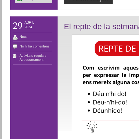
29
ABRIL
El repte de la setmana
2024
Neus
No hi ha comentaris
Activitats regulars
,
Assessorament