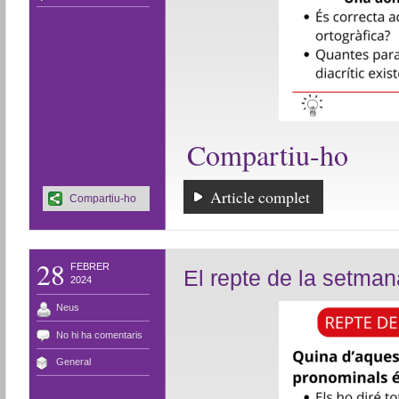
Compartiu-ho
Article complet
Compartiu-ho
28
FEBRER
El repte de la setman
2024
Neus
No hi ha comentaris
General