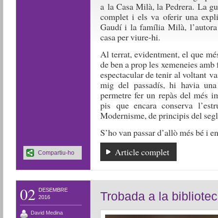
a la Casa Milà, la Pedrera. La gu
complet i els va oferir una expl
Gaudí i la família Milà, l’autor
casa per viure-hi.
Al terrat, evidentment, el que mé
de ben a prop les xemeneies amb f
espectacular de tenir al voltant va
mig del passadís, hi havia un
permetre fer un repàs del més i
pis que encara conserva l’estru
Modernisme, de principis del segl
S’ho van passar d’allò més bé i en 
Article complet
Compartiu-ho
02
DESEMBRE
Trobada a la bibliote
2016
David Medina