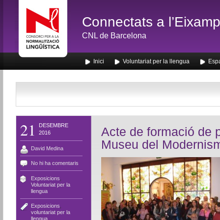
Connectats a l’Eixamp
CNL de Barcelona
Inici
Voluntariat per la llengua
Espa
21
DESEMBRE
Acte de formació de p
2016
Museu del Modernis
David Medina
No hi ha comentaris
Exposicions
,
Voluntariat per la
llengua
Exposicions
,
voluntariat per la
llengua