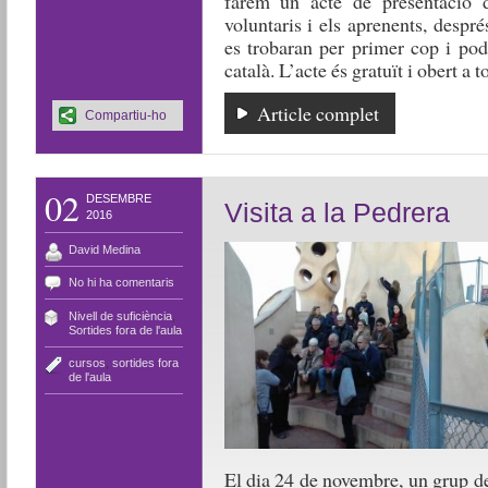
farem un acte de presentació d
voluntaris i els aprenents, despré
es trobaran per primer cop i pod
català. L’acte és gratuït i obert a 
Article complet
Compartiu-ho
02
DESEMBRE
Visita a la Pedrera
2016
David Medina
No hi ha comentaris
Nivell de suficiència
,
Sortides fora de l'aula
cursos
,
sortides fora
de l'aula
El dia 24 de novembre, un grup de