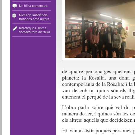
No hi ha comentaris
Nivell de suficiència
,
trobades amb autors
biblioteques
,
llibres
,
sortides fora de l'aula
de quatre personatges que ens p
planeta: la Rosalia, una dona g
contemporània de la Rosalia; i la 
van descobrint quins són els lli
entenent el perquè de la seva reali
L’obra parla sobre què vol dir p
manera de fer, i quines són les c
els altres: aquells que decideixen
Hi van assistir poques persones p