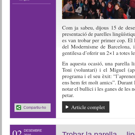
Com ja sabeu, dijous 15 de dese
presentació de parelles lingüístiqu
es van trobar per primer cop. El l
del Modernisme de Barcelona,
gentilesa d’oferir un 2×1 a totes le
En aquesta ocasió, una parella li
Toni (voluntari) i el Miguel (ap
programa i el seu èxit: “l’aprenen
ens hem fet molt amics”.
Durant l
notar el bullici i les ganes de les 
petar.
Article complet
Compartiu-ho
02
DESEMBRE
Trobar la parella… lin