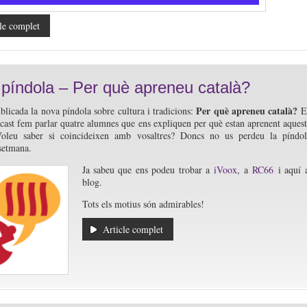
le complet
píndola – Per què apreneu català?
Per què apreneu català?
ublicada la nova píndola sobre cultura i tradicions:
E
cast fem parlar quatre alumnes que ens expliquen per què estan aprenent aques
Voleu saber si coincideixen amb vosaltres? Doncs no us perdeu la píndo
setmana.
Ja sabeu que ens podeu trobar a
iVoox
, a
RC66
i aquí 
blog.
Tots els motius són admirables!
Article complet