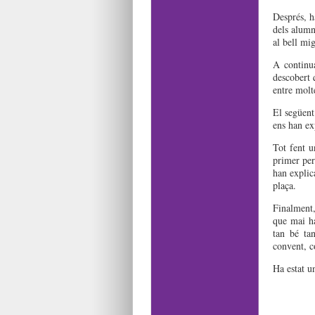
Després, h
dels alumn
al bell mig
A continu
descobert 
entre molte
El següent 
ens han ex
Tot fent u
primer per
han explica
plaça.
Finalment,
que mai ha
tan bé ta
convent, co
Ha estat u