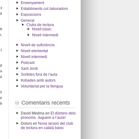
Ensenyament
ts
Establiments col·laboradors
da
Exposicions
General
Clubs de lectura
an
Nivell bàsic
a,
Nivell intermedi
Nivell de suficiència
 i
Nivell elemental
Nivell intermedi
Podcast
nt
Sant Jordi
ns
Sortides fora de l'aula
la
trobades amb autors
Voluntariat per la llengua
it
se
Comentaris recents
un
David Medina
en
El dòmino dels
pronoms. Juguem a l’aula!
Dolors
en
Nova sessió del club
de lectura en català bàsic