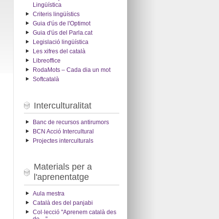
Lingüística
Criteris lingüístics
Guia d'ús de l'Optimot
Guia d'ús del Parla.cat
Legislació lingüística
Les xifres del català
Libreoffice
RodaMots – Cada dia un mot
Softcatalà
Interculturalitat
Banc de recursos antirumors
BCN Acció Intercultural
Projectes interculturals
Materials per a
l'aprenentatge
Aula mestra
Català des del panjabi
Col·lecció "Aprenem català des