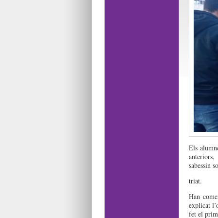
Els alumne
anteriors
sabessin s
triat.
Han comen
explicat l
fet el pri