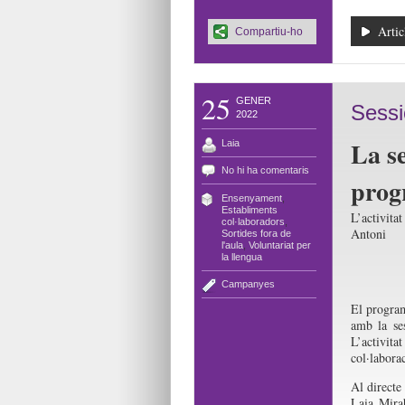
Artic
Compartiu-ho
25
GENER
Sessi
2022
La se
Laia
No hi ha comentaris
prog
Ensenyament
,
Establiments
L’activita
col·laboradors
,
Antoni
Sortides fora de
l'aula
,
Voluntariat per
la llengua
Campanyes
El progr
amb la se
L’activita
col·laborac
Al directe
Laia Mira