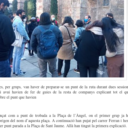
s, per grups, van haver de preparar-se un punt de la ruta durant dues sessio
, i avui havien de fer de guies de la resta de companys explicant tot el q
obre el punt que havien
çat com a punt de trobada a la Plaça de l’Àngel, on el primer grup ja 
’origen del nom d’aquesta plaça. A continuació han pujat pel carrer Ferran i h
mer punt parada a la Plaça de Sant Jaume. Allà han tingut la primera explicació.