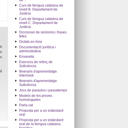
de…"
Curs de llengua catalana de
nivell B. Departament de
Justícia
Curs de llengua catalana de
nivell C. Departament de
Justícia
Diccionari de sinònims i frases
fetes
Dictats en línia
n
Documentació jurídica i
ta
administrativa
la
Enxaneta
Exercicis de reforç de
Suficiència
al
Itineraris d'aprenentatge.
Intermedi
Itineraris d'aprenentatge.
Suficiència
Jocs de paraules i passatemps
Models de les proves
homologades
Parla.cat
Proposta per a un estàndard
oral
Proposta per a un estàndard
oral de la llengua catalana.