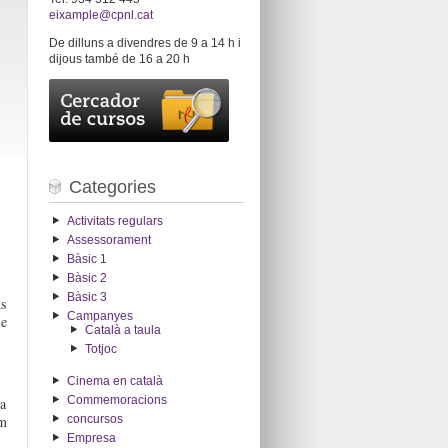
eixample@cpnl.cat
De dilluns a divendres de 9 a 14 h i
dijous també de 16 a 20 h
Categories
Activitats regulars
Assessorament
Bàsic 1
Bàsic 2
Bàsic 3
ns
Campanyes
ue
Català a taula
Totjoc
Cinema en català
Commemoracions
ha
concursos
em
Empresa