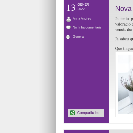
13
GENER
Nova 
2022
Ja teniu 
Anna Andreu
valoració 
No hi ha comentaris
venuts dur
General
Ja sabeu q
Que tingue
Compartiu-ho