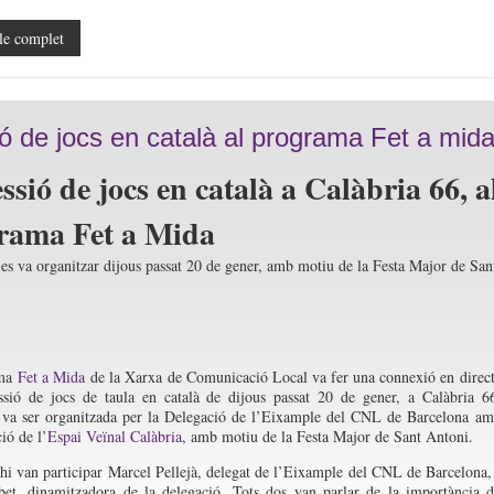
le complet
ó de jocs en català al programa Fet a mid
ssió de jocs en català a Calàbria 66, a
rama Fet a Mida
t es va organitzar dijous passat 20 de gener, amb motiu de la Festa Major de San
ama
Fet a Mida
de la Xarxa de Comunicació Local va fer una connexió en direc
ssió de jocs de taula en català de dijous passat 20 de gener, a Calàbria 6
t va ser organitzada per la Delegació de l’Eixample del CNL de Barcelona a
ió de l’
Espai Veïnal Calàbria
, amb motiu de la Festa Major de Sant Antoni.
 hi van participar Marcel Pellejà, delegat de l’Eixample del CNL de Barcelona,
bet, dinamitzadora de la delegació. Tots dos van parlar de la importància 