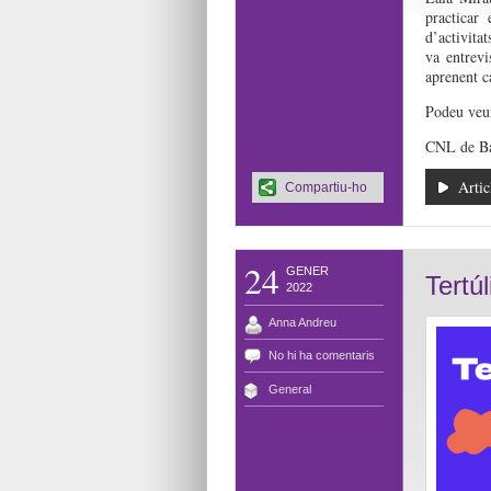
practicar 
d’activita
va entrevi
aprenent ca
Podeu veu
CNL de Ba
Artic
Compartiu-ho
24
GENER
Tertú
2022
Anna Andreu
No hi ha comentaris
General