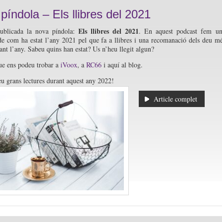
píndola – Els llibres del 2021
Els llibres del 2021
publicada la nova píndola:
. En aquest podcast fem u
de com ha estat l’any 2021 pel que fa a llibres i una recomanació dels deu m
ant l’any. Sabeu quins han estat? Us n’heu llegit algun?
ue ens podeu trobar a
iVoox
, a
RC66
i aquí al blog.
u grans lectures durant aquest any 2022!
Article complet