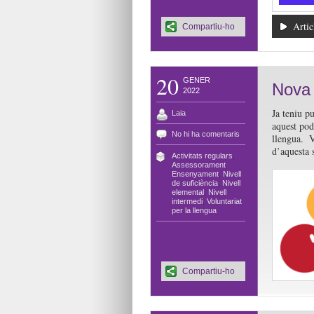
Artic
Compartiu-ho
20
GENER
Nova 
2022
Ja teniu p
Laia
aquest pod
No hi ha comentaris
llengua. 
d’aquesta 
Activitats regulars
,
Assessorament
,
Ensenyament
,
Nivell
de suficiència
,
Nivell
elemental
,
Nivell
intermedi
,
Voluntariat
per la llengua
Compartiu-ho