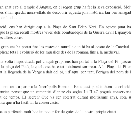
an anat cap al temple d’August, on el segon grup ha fet la seva exposició. Mol
es s’han quedat meravellats de descobrir aquesta joia històrica tan ben amaga
 de la ciutat.
ació, ens han dirigit cap a la Plaça de Sant Felip Neri. En aquest punt h
que la plaça recull mostres vives dels bombardejos de la Guerra Civil Espanyol
s altres coses.
grup ens ha portat fins les restes de muralla que hi ha al costat de la Catedral,
plicat tota l’evolució de les muralles des de la romana fins a la medieval.
na volta improvisada pel cinquè grup, ens han portat a la Plaça del Pi, passa
 la plaça del Petó, la qual cosa ha estat totalment sorpresa. A la Plaça del Pi e
t la llegenda de la Verge a dalt del pi, i d’aquí, per tant, l’origen del nom de 
 hem anat a parar a la Necròpolis Romana. En aquest punt tothom ha coincid
urien pensat que un cementiri d’entre els segles I i II aC pogués conservar-
nt de temps. El secret? Que va ser soterrat durant moltíssims anys, sota 
sa que n’ha facilitat la conservació.
na experiència molt bonica poder fer de guies de la nostra pròpia ciutat.