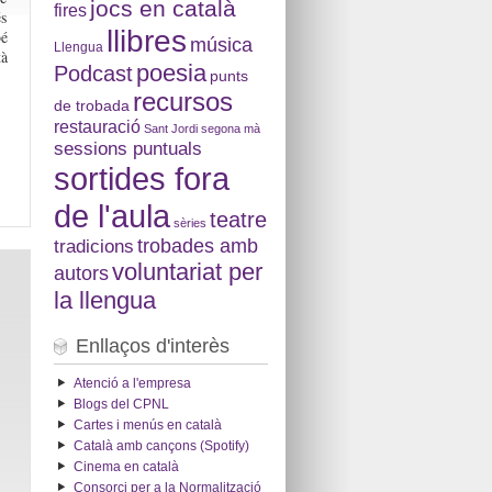
jocs en català
fires
és
llibres
bé
música
Llengua
tà
poesia
Podcast
punts
recursos
de trobada
restauració
Sant Jordi
segona mà
sessions puntuals
sortides fora
de l'aula
teatre
sèries
tradicions
trobades amb
voluntariat per
autors
la llengua
Enllaços d'interès
Atenció a l'empresa
Blogs del CPNL
Cartes i menús en català
Català amb cançons (Spotify)
Cinema en català
Consorci per a la Normalització