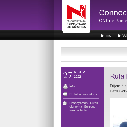
Connect
CNL de Barce
Inici
Vol
27
GENER
Ruta 
2022
Dijous dia
Laia
Barri Gòti
No hi ha comentaris
Ensenyament
,
Nivell
elemental
,
Sortides
fora de l'aula