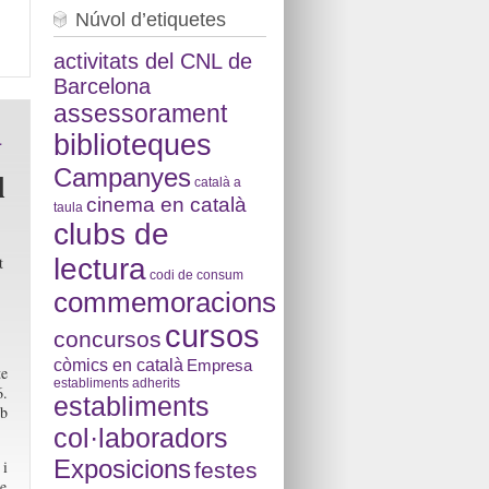
Núvol d’etiquetes
activitats del CNL de
Barcelona
assessorament
a
biblioteques
Campanyes
l
català a
cinema en català
taula
clubs de
lectura
t
codi de consum
commemoracions
cursos
concursos
còmics en català
Empresa
te
establiments adherits
6.
establiments
mb
col·laboradors
Exposicions
 i
festes
de