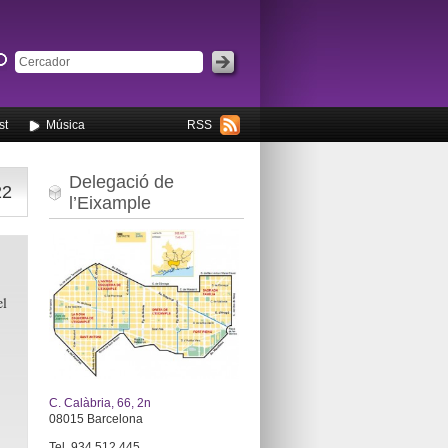
st
Música
RSS
Delegació de
22
l’Eixample
el
C. Calàbria, 66, 2n
08015 Barcelona
Tel. 934 512 445