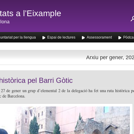
ats a l’Eixample
lona
untariat per la llengua
Espai de lectures
Assessorament
Pòdca
Arxiu per gener, 20
històrica pel Barri Gòtic
 27 de gener un grup d’elemental 2 de la delegació ha fet una ruta històrica p
c de Barcelona.