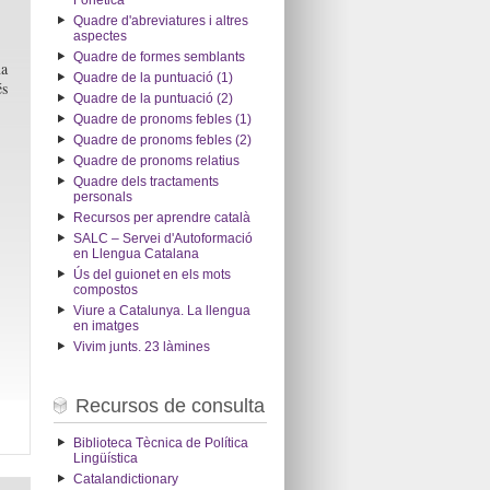
Fonètica
Quadre d'abreviatures i altres
aspectes
Quadre de formes semblants
na
Quadre de la puntuació (1)
és
Quadre de la puntuació (2)
Quadre de pronoms febles (1)
Quadre de pronoms febles (2)
Quadre de pronoms relatius
Quadre dels tractaments
personals
Recursos per aprendre català
SALC – Servei d'Autoformació
en Llengua Catalana
Ús del guionet en els mots
compostos
Viure a Catalunya. La llengua
en imatges
Vivim junts. 23 làmines
Recursos de consulta
Biblioteca Tècnica de Política
Lingüística
Catalandictionary