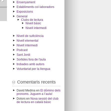
Ensenyament
Establiments col·laboradors
Exposicions
General
Clubs de lectura
Nivell bàsic
Nivell intermedi
Nivell de suficiència
Nivell elemental
Nivell intermedi
Podcast
Sant Jordi
Sortides fora de l'aula
trobades amb autors
Voluntariat per la llengua
Comentaris recents
David Medina
en
El dòmino dels
pronoms. Juguem a l’aula!
Dolors
en
Nova sessió del club
de lectura en català bàsic