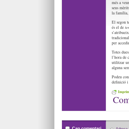
més a veur
seus mèrit
la família
El segon t
és el de
te
s’atribuei
tradiciona
per accedir
Totes dues
l’hora de 
utilitzar 
alguna se
Podeu con
definició i
Imprime
Com
Cap comentari
Adreça,