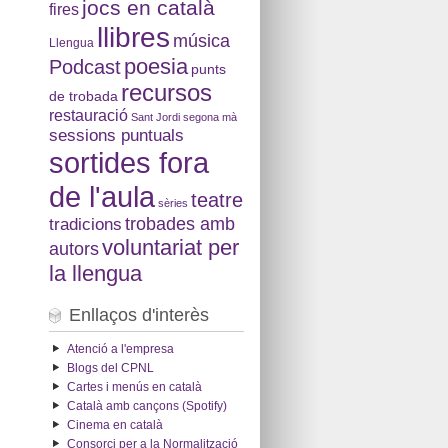
jocs en català
fires
llibres
música
Llengua
poesia
Podcast
punts
recursos
de trobada
restauració
Sant Jordi
segona mà
sessions puntuals
sortides fora
de l'aula
teatre
sèries
tradicions
trobades amb
voluntariat per
autors
la llengua
Enllaços d'interès
Atenció a l'empresa
Blogs del CPNL
Cartes i menús en català
Català amb cançons (Spotify)
Cinema en català
Consorci per a la Normalització