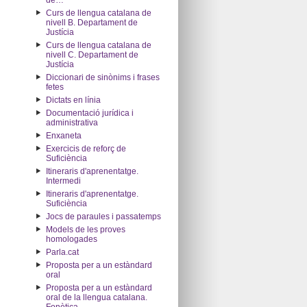
de…"
Curs de llengua catalana de
nivell B. Departament de
Justícia
Curs de llengua catalana de
nivell C. Departament de
Justícia
Diccionari de sinònims i frases
fetes
Dictats en línia
Documentació jurídica i
administrativa
Enxaneta
Exercicis de reforç de
Suficiència
Itineraris d'aprenentatge.
Intermedi
Itineraris d'aprenentatge.
Suficiència
Jocs de paraules i passatemps
Models de les proves
homologades
Parla.cat
Proposta per a un estàndard
oral
Proposta per a un estàndard
oral de la llengua catalana.