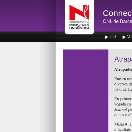
Connect
CNL de Barce
Inici
Vol
Atrap
Atrapades 
Encara avu
diverses d
laboral. E
En primer 
vegada en 
Journal
per
dones a càr
Malgrat la 
dificultat