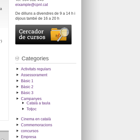
eixample@cpnl.cat
a
De dilluns a divendres de 9 a 14 h i
dijous també de 16 a 20 h
r)
Categories
Activitats regulars
Assessorament
Bàsic 1
Bàsic 2
Bàsic 3
Campanyes
Català a taula
Totjoc
Cinema en català
Commemoracions
concursos
Empresa