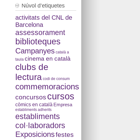
Núvol d’etiquetes
activitats del CNL de
Barcelona
assessorament
biblioteques
Campanyes
català a
cinema en català
taula
clubs de
lectura
codi de consum
commemoracions
cursos
concursos
còmics en català
Empresa
establiments adherits
establiments
col·laboradors
Exposicions
festes