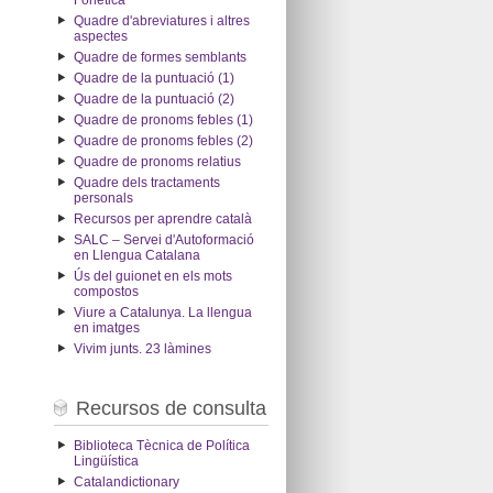
Fonètica
Quadre d'abreviatures i altres
aspectes
Quadre de formes semblants
Quadre de la puntuació (1)
Quadre de la puntuació (2)
Quadre de pronoms febles (1)
Quadre de pronoms febles (2)
Quadre de pronoms relatius
Quadre dels tractaments
personals
Recursos per aprendre català
SALC – Servei d'Autoformació
en Llengua Catalana
Ús del guionet en els mots
compostos
Viure a Catalunya. La llengua
en imatges
Vivim junts. 23 làmines
Recursos de consulta
Biblioteca Tècnica de Política
Lingüística
Catalandictionary