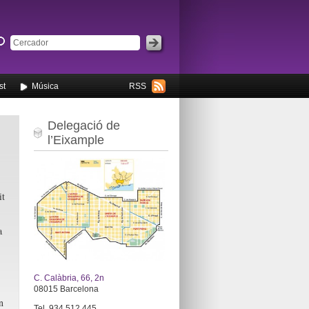
st
Música
RSS
Delegació de
l’Eixample
it
a
C. Calàbria, 66, 2n
08015 Barcelona
n
Tel. 934 512 445