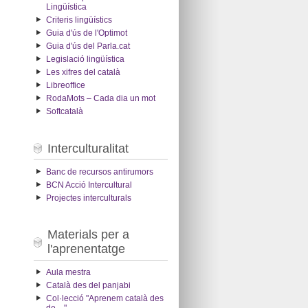
Lingüística
Criteris lingüístics
Guia d'ús de l'Optimot
Guia d'ús del Parla.cat
Legislació lingüística
Les xifres del català
Libreoffice
RodaMots – Cada dia un mot
Softcatalà
Interculturalitat
Banc de recursos antirumors
BCN Acció Intercultural
Projectes interculturals
Materials per a
l'aprenentatge
Aula mestra
Català des del panjabi
Col·lecció "Aprenem català des