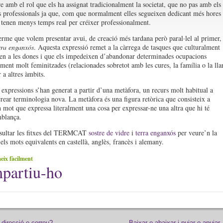
e amb el rol que els ha assignat tradicionalment la societat, que no pas amb els
s professionals ja que, com que normalment elles segueixen dedicant més hores 
, tenen menys temps real per créixer professionalment.
erme que volem presentar avui, de creació més tardana però paral·lel al primer,
rra enganxós
. Aquesta expressió remet a la càrrega de tasques que culturalment
xen a les dones i que els impedeixen d’abandonar determinades ocupacions
lment molt feminitzades (relacionades sobretot amb les cures, la família o la lla
 a altres àmbits.
 expressions s’han generat a partir d’una metàfora, un recurs molt habitual a
crear terminologia nova. La metàfora és una figura retòrica que consisteix a
un mot que expressa literalment una cosa per expressar-ne una altra que hi té
mblança.
sultar les fitxes del TERMCAT
sostre de vidre
i
terra enganxós
per veure’n la
 els mots equivalents en castellà, anglès, francès i alemany.
ix fàcilment
partiu-ho
 direcció o correu?
Baixar o abaixar i pujar o apujar