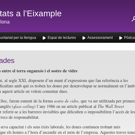
ats a l’Eixample
lona
untariat per la llengua
Espai de lectures
Assessorament
Pòdca
ades
entre el terra enganxós i el sostre de vidre
i, al segle XXI, disposem d’un munt d’expressions que fan referència a les
ificultats amb què es troben les dones per desenvolupar-se normalment en l’àmb
n aquest article en volem comentar dues.
lloc, farem esment de la forma
sostre de vidre
, que va ser utilitzada per primer
anglès (
glass ceiling
) l’any 1986 en un article publicat al
The Wall Street
 referir-se a les barreres invisibles que dificulten o impossibiliten l’accés de les
recs de responsabilitat.
seva capacitat i els seus èxits laborals, les dones continuen trobant més
s que els homes a l’hora d’ascendir en el món de l’empresa. Aquestes traves tene