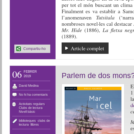
per tot el món buscant un clima 
Finalment es va establir a Samo
l’anomenaven
Tutsitala
(‘narra
nombroses novel·les cal destacar
Mr. Hide
(1886),
La fletxa ne
(1889).
Article complet
Compartiu-ho
06
FEBRER
Parlem de dos mons
2019
E
David Medina
1
No hi ha comentaris
l
d
Activitats regulars
,
Clubs de lectura
,
c
Nivell bàsic
M
biblioteques
,
clubs de
lectura
,
llibres
e