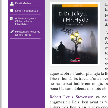
E
David Medina
h
No hi ha comentaris
p
n
Activitats regulars
,
Clubs de lectura
,
M
Nivell bàsic
A
biblioteques
,
clubs de
lectura
,
llibres
p
d
m
t
e
d
d
aquesta obra, l’autor planteja la l
l’ésser humà. Es tracta d’una nove
no ha deixat indiferent ningú, p
bona i la cara dolenta que tots el
Robert Louis Stevenson
va néix
enginyeria i lleis, ben aviat es 
autors més llegits en la seva èpoc