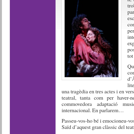
tr
pa
es
co
pe
in
exp
pos
tot
Qu
co
d’
lit
una tragèdia en tres actes i en ver
teatral, tanta com per haver-
commovedora adaptació musi
internacional. En parlarem…
Passeu-vos-ho bé i emocioneu-vos
Saïd d’aquest gran clàssic del teat