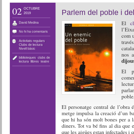
02
OCTUBRE
Parlem del poble i de
2019
El
c
David Medina
l’Eix
No hi ha comentaris
com u
travé
Activitats regulars
,
Clubs de lectura
,
catal
Nivell bàsic
nos 
biblioteques
,
clubs de
dijou
lectura
,
llibres
,
teatre
El p
come
lectu
parla
poble
El personatge central de l’obra
metge impulsa la creació d’un ba
que hi ha són molt bones per a la
diners. Tot va bé fins al dia qu
que les aigües estan infectades i 