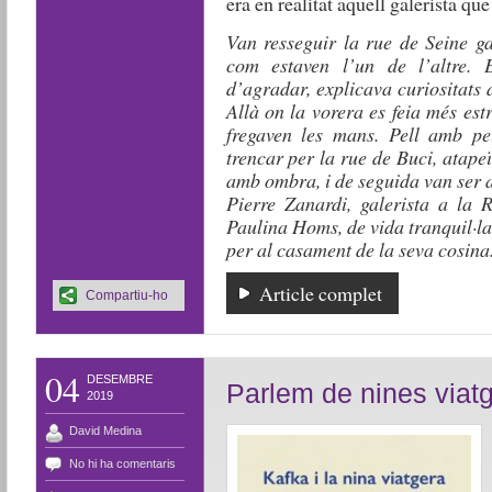
era en realitat aquell galerista q
Van resseguir la rue de Seine ga
com estaven l’un de l’altre. 
d’agradar, explicava curiositats d
Allà on la vorera es feia més estr
fregaven les mans. Pell amb pel
trencar per la rue de Buci, atapeï
amb ombra, i de seguida van ser 
Pierre Zanardi, galerista a la R
Paulina Homs, de vida tranquil·la
per al casament de la seva cosina
Article complet
Compartiu-ho
04
DESEMBRE
Parlem de nines viat
2019
David Medina
No hi ha comentaris