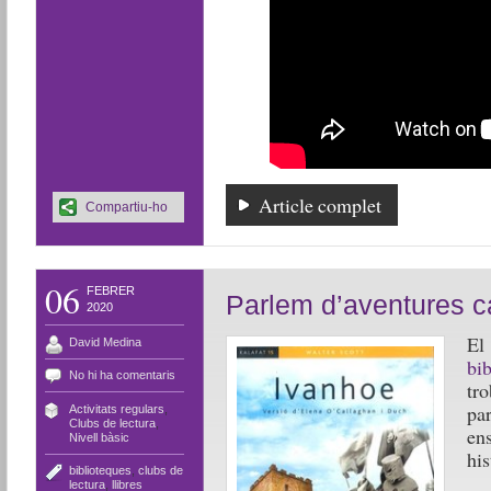
Article complet
Compartiu-ho
06
FEBRER
Parlem d’aventures c
2020
El 
David Medina
bi
No hi ha comentaris
tr
pa
Activitats regulars
,
Clubs de lectura
,
en
Nivell bàsic
his
biblioteques
,
clubs de
lectura
,
llibres