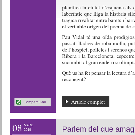
planifica la ciutat d’esquena als
laberíntic que lliga la història s
tràgica rivalitat entre barets i ba
el veritable origen del poema de 
Pau Vidal té una oïda prodigiosa
passat: lladres de roba molla, put
de l’hospici, policies i serenos qu
Ribera i la Barceloneta, espectr
sucumbit al gran enderroc olímpic
Què us ha fet pensar la lectura d’
reconegut?
Article complet
Compartiu-ho
08
MARç
Parlem del que ama
2019