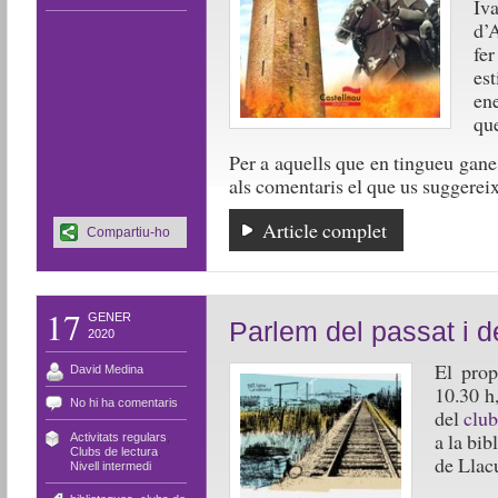
Iv
d’A
fe
est
en
que
Per a aquells que en tingueu gane
als comentaris el que us suggereix
Article complet
Compartiu-ho
17
GENER
Parlem del passat i d
2020
El prop
David Medina
10.30 h
No hi ha comentaris
del
club
a la bib
Activitats regulars
,
Clubs de lectura
,
de Llac
Nivell intermedi