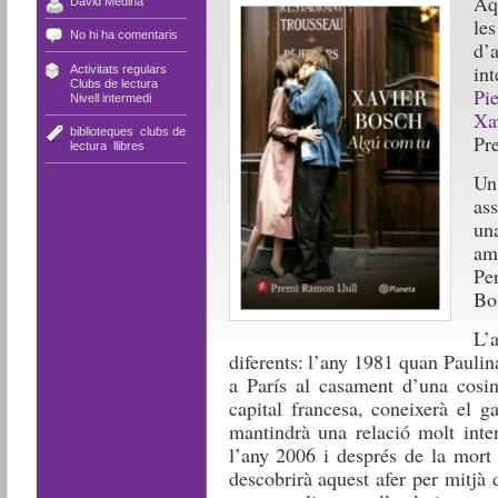
Aq
David Medina
le
No hi ha comentaris
d’
in
Activitats regulars
,
Clubs de lectura
,
Pi
Nivell intermedi
Xa
biblioteques
,
clubs de
Pr
lectura
,
llibres
Un
as
un
ame
Pe
Bos
L’
diferents: l’any 1981 quan Pauli
a París al casament d’una cosin
capital francesa, coneixerà el g
mantindrà una relació molt inte
l’any 2006 i després de la mort d
descobrirà aquest afer per mitjà 