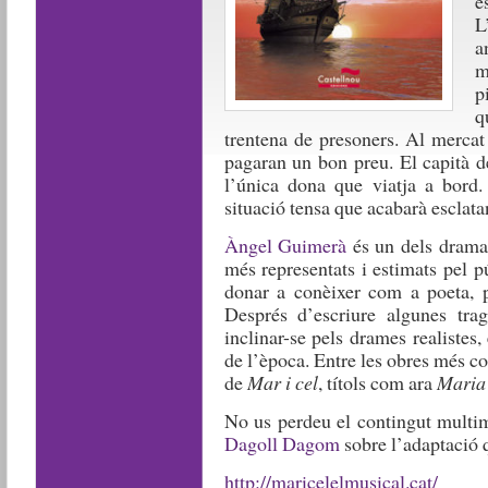
e
L
a
m
p
q
trentena de presoners. Al mercat
pagaran un bon preu. El capità del
l’única dona que viatja a bord.
situació tensa que acabarà esclata
Àngel Guimerà
és un dels dramatu
més representats i estimats pel p
donar a conèixer com a poeta, pe
Després d’escriure algunes trag
inclinar-se pels drames realistes,
de l’època. Entre les obres més 
de
Mar i cel
, títols com ara
Maria
No us perdeu el contingut multim
Dagoll Dagom
sobre l’adaptació 
http://maricelelmusical.cat/