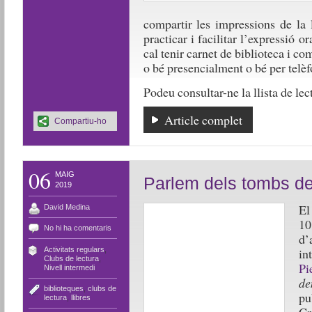
compartir les impressions de la 
practicar i facilitar l’expressió 
cal tenir carnet de biblioteca i c
o bé presencialment o bé per telèf
Podeu consultar-ne la llista de le
Article complet
Compartiu-ho
06
MAIG
Parlem dels tombs de
2019
El
David Medina
10
No hi ha comentaris
d’
Activitats regulars
,
in
Clubs de lectura
,
Pi
Nivell intermedi
de
biblioteques
,
clubs de
pu
lectura
,
llibres