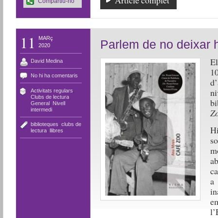
Article complet
Compartiu-ho
11
MARç
Parlem de no deixar h
2020
El
David Medina
1
No hi ha comentaris
d
n
Activitats regulars
,
Clubs de lectura
,
bi
General
,
Nivell
intermedi
Z
biblioteques
,
clubs de
H
lectura
,
llibres
so
mo
a
ca
a 
i
e
l’