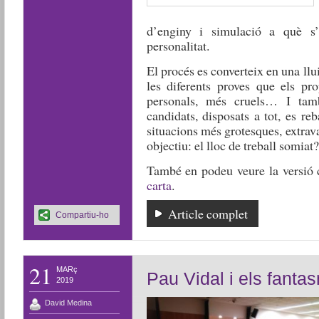
d’enginy i simulació a què s’
personalitat.
El procés es converteix en una llui
les diferents proves que els p
personals, més cruels… I tam
candidats, disposats a tot, es re
situacions més grotesques, extrav
objectiu: el lloc de treball somiat?
També en podeu veure la versió 
carta
.
Article complet
Compartiu-ho
21
MARç
Pau Vidal i els fanta
2019
David Medina