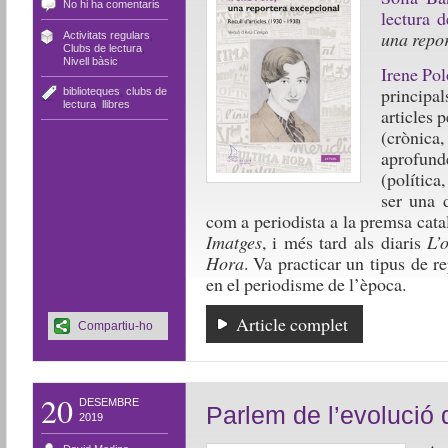
No hi ha comentaris
lectura d
una repo
Activitats regulars
,
Clubs de lectura
,
Nivell bàsic
Irene Pol
principa
biblioteques
,
clubs de
lectura
,
llibres
articles 
(crònic
aprofunde
(política
ser una 
com a periodista a la premsa cata
Imatges
, i més tard als diaris
L’
Hora
. Va practicar un tipus de r
en el periodisme de l’època.
Article complet
Compartiu-ho
20
DESEMBRE
Parlem de l’evolució 
2019