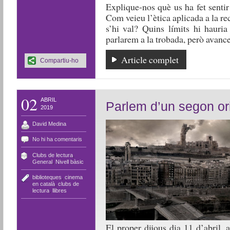
Explique-nos què us ha fet sentir 
Com veieu l’ètica aplicada a la re
s’hi val? Quins límits hi hauri
parlarem a la trobada, però avanc
Article complet
Compartiu-ho
02
ABRIL
Parlem d’un segon or
2019
David Medina
No hi ha comentaris
Clubs de lectura
,
General
,
Nivell bàsic
biblioteques
,
cinema
en català
,
clubs de
lectura
,
llibres
El proper dijous dia 11 d’abril, 