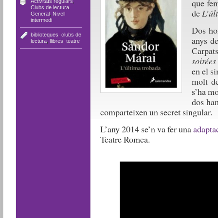
que fem
Activitats regulars
,
Clubs de lectura
,
de
L’úl
General
,
Nivell
intermedi
Dos hom
biblioteques
,
clubs de
anys de
lectura
,
llibres
,
teatre
Carpats
soirées
en el s
molt de
s’ha mo
dos han
comparteixen un secret singular.
L’any 2014 se’n va fer una
adaptac
Teatre Romea.