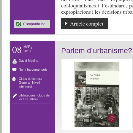
col·loquialismes i l’estàndard, 
expropiacions i les decisions urban
Article complet
Compartiu-ho
08
MARç
Parlem d’urbanisme?
2019
David Medina
No hi ha comentaris
Clubs de lectura
,
General
,
Nivell
intermedi
biblioteques
,
clubs de
lectura
,
llibres