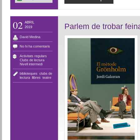
02
ABRIL
Parlem de trobar fein
2019
David Medina
No hi ha comentaris
Activitats regulars
,
Clubs de lectura
,
Nivell intermedi
biblioteques
,
clubs de
lectura
,
llibres
,
teatre