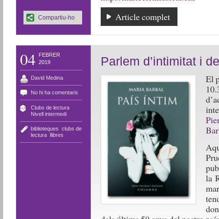
Article complet
Compartiu-ho
04
FEBRER
Parlem d’intimitat i d
2019
El 
David Medina
10.
No hi ha comentaris
d’a
int
Clubs de lectura
,
Nivell intermedi
Pie
Bar
biblioteques
,
clubs de
lectura
,
llibres
Aqu
Pru
pub
la 
mar
ten
don