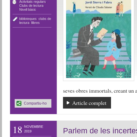
Activitats regulars
,
Clubs de lectura
,
Nivell bàsic
biblioteques
,
clubs de
lectura
,
llibres
seves obres immortals, creant un 
Article complet
Compartiu-ho
18
NOVEMBRE
Parlem de les incerte
2019