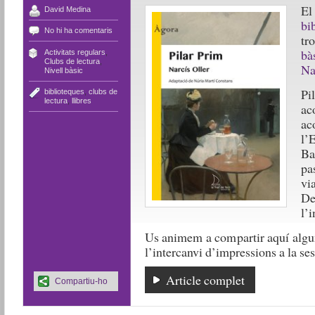
El
David Medina
bi
No hi ha comentaris
tr
bà
Activitats regulars
,
Clubs de lectura
,
Na
Nivell bàsic
Pi
biblioteques
,
clubs de
lectura
,
llibres
ac
ac
l’E
Ba
pa
vi
De
l’
Us animem a compartir aquí algun
l’intercanvi d’impressions a la ses
Article complet
Compartiu-ho