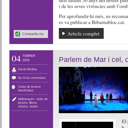
dels últims 50 anys del nostre país,
i de les seves vivències amb l’omb
Per aprofundir-hi més, us reco
es va publicar a Bibarnabloc.cat.
Article complet
Compartiu-ho
04
FEBRER
Parlem de Mar i cel, 
2019
David Medina
No hi ha comentaris
Clubs de lectura
,
Nivell bàsic
biblioteques
,
clubs de
lectura
,
llibres
,
música
,
teatre
El 
h,