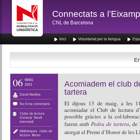
Connectats a l’Eixamp
CNL de Barcelona
Inici
Voluntariat per la llengua
Espa
En
06
MAIG
Acomiadem el club d
2021
tartera
David Medina
El dijous 13 de maig, a les 11
No hi ha comentaris
acomiadar el Club de lectura d
Clubs de lectura
,
possible gràcies a la col·labora
General
,
Nivell
intermedi
farem amb
Pedra de tartera
, de
atorgat el Premi d’Honor de les Ll
biblioteques
,
clubs de
lectura
,
llibres