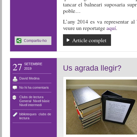
tancar el balneari suposaria supr
poble…
L’any 2014 es va representar al
veure un reportatge
aquí
.
Article complet
Compartiu-ho
27
SETEMBRE
Us agrada llegir?
2019
David Medina
No hi ha comentaris
Clubs de lectura
,
General
,
Nivell bàsic
,
Nivell intermedi
biblioteques
,
clubs de
lectura