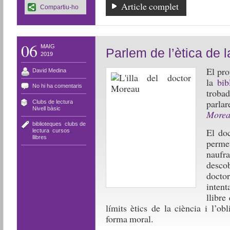
Article complet
Compartiu-ho
06
MAIG
Parlem de l’ètica de l
2019
El pro
David Medina
la
bib
No hi ha comentaris
troba
par
Clubs de lectura
,
Nivell bàsic
More
biblioteques
,
clubs de
El do
lectura
,
cursos
,
llibres
perm
naufr
descob
docto
inten
llibre
límits ètics de la ciència i l’ob
forma moral.