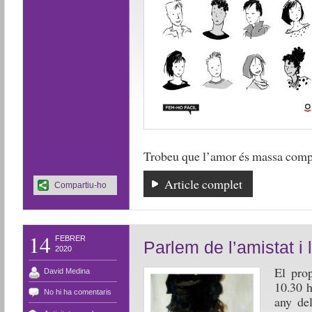
Trobeu que l’amor és massa comp
Article complet
Compartiu-ho
14
FEBRER
Parlem de l’amistat i l
2020
El prop
David Medina
10.30 h
No hi ha comentaris
any de