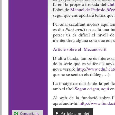
farem la propera trobada del
club
l’obra de
Manuel de Pedrolo
Meca
segur que ens aportarà temes que n
Per anar escalfant motors aquí ten
es diu
Punt avui
) on es fa una in
potser us és difícil el nivell d
n’entendreu alguna cosa que ens se
Article sobre el Mecanoscrit
D’altra banda, també és interessa
de la sèrie que es va fer als any
nova versió:
http://www.edu3.ca
que no se senten els diàlegs…).
La imatge de dalt és de la pel·lí
amb el títol
Segon origen
,
aquí
en 
Al web de la fundació sobre l’
aprofundir-hi:
http://www.fundaci
Article complet
Compartiu-ho