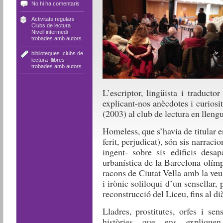
No hi ha comentaris
Activitats regulars
,
Clubs de lectura
,
Nivell intermedi
,
trobades amb autors
biblioteques
,
clubs de
lectura
,
llibres
,
trobades amb autors
L’escriptor, lingüista i traduct
explicant-nos anècdotes i curiosi
(2003) al club de lectura en lleng
Homeless, que s’havia de titular 
ferit, perjudicat), són sis narrac
ingent- sobre sis edificis desa
urbanística de la Barcelona olímp
racons de Ciutat Vella amb la veu
i irònic soliloqui d’un sensellar,
reconstrucció del Liceu, fins al di
Lladres, prostitutes, orfes i se
històries que ens explique