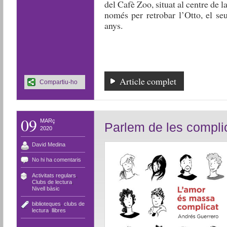
del Cafè Zoo, situat al centre de l
només per retrobar l’Otto, el se
anys.
Article complet
Compartiu-ho
09
MARç
Parlem de les compli
2020
David Medina
No hi ha comentaris
Activitats regulars
,
Clubs de lectura
,
Nivell bàsic
biblioteques
,
clubs de
lectura
,
llibres