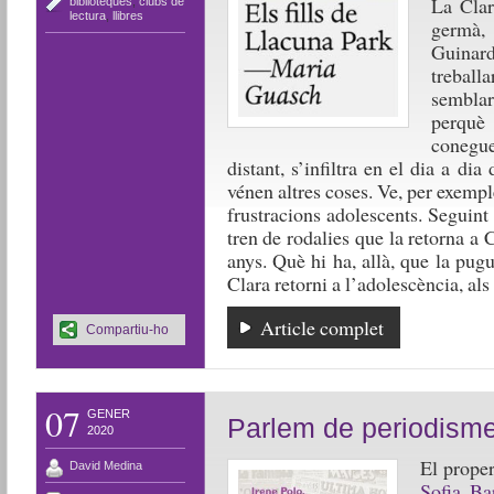
La Clar
biblioteques
,
clubs de
lectura
,
llibres
germà,
Guinar
treballa
semblar
perquè
conegue
distant, s’infiltra en el dia a di
vénen altres coses. Ve, per exemple,
frustracions adolescents. Seguint 
tren de rodalies que la retorna a C
anys. Què hi ha, allà, que la pug
Clara retorni a l’adolescència, als 
Article complet
Compartiu-ho
07
GENER
Parlem de periodism
2020
El proper
David Medina
Sofia Ba