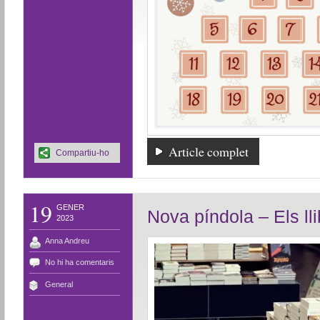
Article complet
Compartiu-ho
19
GENER
Nova píndola – Els ll
2023
Anna Andreu
No hi ha comentaris
General