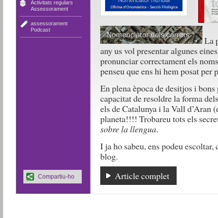
Activitats regulars
,
Assessorament
assessorament
,
Podcast
La p
any us vol presentar algunes eines
pronunciar correctament els noms 
penseu que ens hi hem posat per p
En plena època de desitjos i bons 
capacitat de resoldre la forma de
els de Catalunya i la Vall d’Aran (e
planeta!!!! Trobareu tots els secr
sobre la llengua
.
I ja ho sabeu, ens podeu escoltar
blog.
Article complet
Compartiu-ho