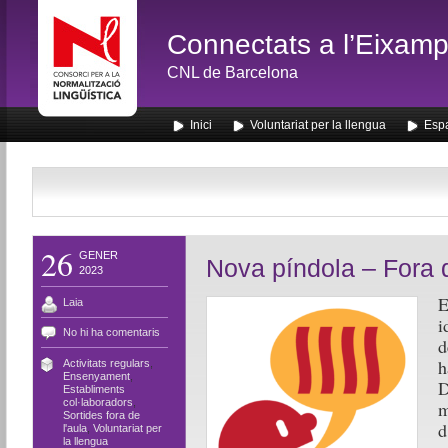
Connectats a l’Eixamp
CNL de Barcelona
Inici
Voluntariat per la llengua
Espa
26
GENER
Nova píndola – Fora d
2023
E
Laia
i
No hi ha comentaris
d
h
Activitats regulars
,
Ensenyament
,
D
Establiments
col·laboradors
,
m
Sortides fora de
d
l'aula
,
Voluntariat per
la llengua