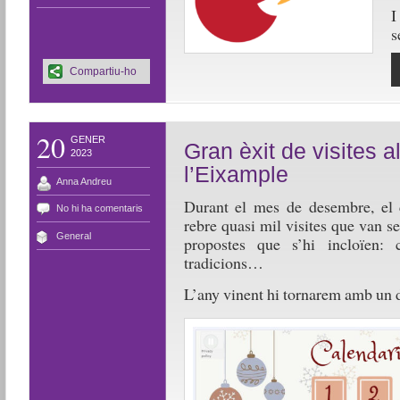
I
s
Compartiu-ho
20
GENER
Gran èxit de visites a
2023
l’Eixample
Anna Andreu
Durant el mes de desembre, el 
No hi ha comentaris
rebre quasi mil visites que van se
General
propostes que s’hi incloïen: 
tradicions…
L’any vinent hi tornarem amb un d