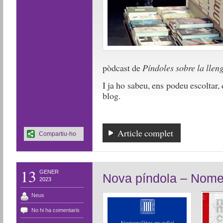
pòdcast de
Píndoles sobre la llen
I ja ho sabeu, ens podeu escoltar
blog.
Article complet
Compartiu-ho
13
GENER
Nova píndola – Nome
2023
Neus
No hi ha comentaris