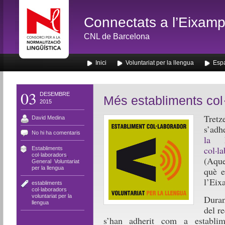
Connectats a l’Eixamp
CNL de Barcelona
Inici
Voluntariat per la llengua
Espa
03
DESEMBRE
Més establiments col
2015
Tret
David Medina
s’adh
No hi ha comentaris
la L
col·l
Establiments
col·laboradors
,
(Aque
General
,
Voluntariat
per la llengua
què e
l’Eix
establiments
col·laboradors
,
voluntariat per la
Duran
llengua
del r
s’han adherit com a establim