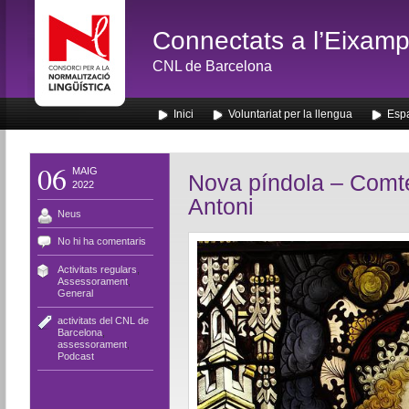
Connectats a l’Eixamp
CNL de Barcelona
Inici
Voluntariat per la llengua
Espa
06
MAIG
Nova píndola – Comte
2022
Antoni
Neus
No hi ha comentaris
Activitats regulars
,
Assessorament
,
General
activitats del CNL de
Barcelona
,
assessorament
,
Podcast