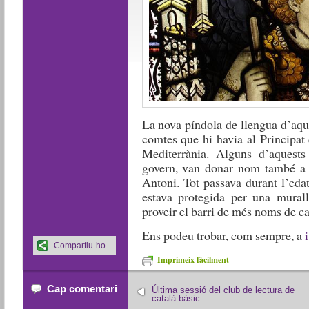
La nova píndola de llengua d’aqu
comtes que hi havia al Principat
Mediterrània. Alguns d’aquests 
govern, van donar nom també a a
Antoni. Tot passava durant l’eda
estava protegida per una murall
proveir el barri de més noms de ca
Ens podeu trobar, com sempre, a
Compartiu-ho
Imprimeix fàcilment
Cap comentari
Última sessió del club de lectura de
català bàsic