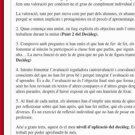
fem una valoració per conèixer-ne el grau de compliment individual 
La valoració, tant per part meva com per part dels alumnes, és altame
perquè se senten implicats i protagonistes en el procés d’aprenentatge.
2. Quan comença una unitat, en faig explícits els objectius amb l’entre
(Punt 2 del Decàleg).
treballem durant la unitat
3. Comprovo amb preguntes si han entès el que han de fer: de fet, e
fomentar al màxim la participació a classe fent que parlin, que siguin
alta… La meva funció és més la de guia que no pas la de figura tran
Decàleg)
4. Intento fomentar l’avaluació reguladora (autoavaluació i coavaluaci
conscients del que no han fet prou bé i perquè integrar l’avaluació en
d’aprendre. És a dir, l’avaluació no és l’objectiu final sinó que forma 
això ho fem revisant els textos d’altres companys o d’altres grups despr
altres paraules, després d’haver exposat en què ens hauríem de fixar.
5. Al final de cada unitat, els alumnes han d’omplir una mena de qües
per reflexionar sobre què han après, què han fet millor, què els costa 
diverses. És un exercici de reflexió individual que no han de posar 
professor.
nivell d’aplicació del decàleg.
Així a grans trets, aquest és el meu
Es
treball per poder aprofundir-hi més.