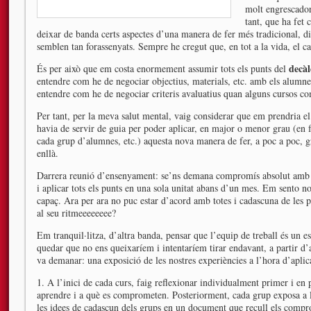
molt engrescador
tant, que ha fet 
deixar de banda certs aspectes d’una manera de fer més tradicional, 
semblen tan forassenyats. Sempre he cregut que, en tot a la vida, el c
decàl
És per això que em costa enormement assumir tots els punts del
entendre com he de negociar objectius, materials, etc. amb els alumn
entendre com he de negociar criteris avaluatius quan alguns cursos c
Per tant, per la meva salut mental, vaig considerar que em prendria 
havia de servir de guia per poder aplicar, en major o menor grau (en f
cada grup d’alumnes, etc.) aquesta nova manera de fer, a poc a poc, g
enllà.
Darrera reunió d’ensenyament: se’ns demana compromís absolut amb e
i aplicar tots els punts en una sola unitat abans d’un mes. Em sento 
capaç. Ara per ara no puc estar d’acord amb totes i cadascuna de les 
al seu ritmeeeeeeee?
Em tranquil·litza, d’altra banda, pensar que l’equip de treball és un 
quedar que no ens queixaríem i intentaríem tirar endavant, a partir d’
va demanar: una exposició de les nostres experiències a l’hora d’aplic
1. A l’inici de cada curs, faig reflexionar individualment primer i en 
aprendre i a què es comprometen. Posteriorment, cada grup exposa a la
les idees de cadascun dels grups en un document que recull els compr