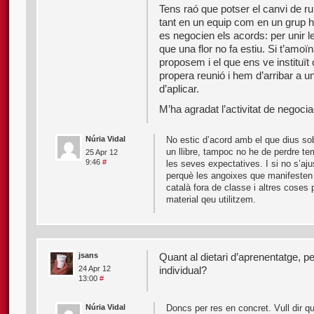
Tens raó que potser el canvi de r
tant en un equip com en un grup hi
es negocien els acords: per unir l
que una flor no fa estiu. Si t’amo
proposem i el que ens ve instituït
propera reunió i hem d’arribar a u
d’aplicar.
M’ha agradat l’activitat de negoc
Núria Vidal
No estic d’acord amb el que dius sob
un llibre, tampoc no he de perdre t
25 Apr 12
9:46
#
les seves expectatives. I si no s’aju
perquè les angoixes que manifesten
català fora de classe i altres coses p
material qeu utilitzem.
jsans
Quant al dietari d’aprenentatge, pe
individual?
24 Apr 12
13:00
#
Núria Vidal
Doncs per res en concret. Vull dir q