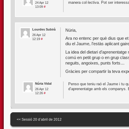
manera col·lectiva. Pot ser interes
24 Apr 12
13:09
#
Lourdes Subirà
Núria,
26 Apr 12
Ara no entenc per què dius que e
12:19
#
diu el Jaume, l’estàs aplicant gaire
La idea del dietari d’aprenentatge
comú en petit grup o en grup clas
neguits, angoixes, punts forts…
Gràcies per compartir la teva exp
Núria Vidal
Penso que teniu raó el Jaume i tu qu
d’aprenentatge amb els companys. E
26 Apr 12
12:26
#
<<
Sessió 20 d’abril de 2012