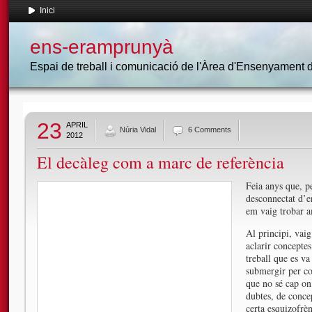
Inici
ens-eramprunyà
Espai de treball i comunicació de l'Àrea d'Ensenyament
23
APRIL
Núria Vidal
6 Comments
2012
El decàleg com a marc de referència
Feia anys que, p
desconnectat d’e
em vaig trobar a
Al principi, vaig
aclarir conceptes
treball que es va
submergir per co
que no sé cap on
dubtes, de conce
certa esquizofrè