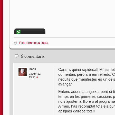
Experiències a l'aula
6 comentaris
jsans
Caram, quina rapidesa!! M’has fet
comentari, però ara em refredo. 
23 Apr 12
15:21
#
neguits que manifestes és un dels
avançar.
Entenc aquesta angoixa, però si ti
temps en les primeres sessions pe
no s’ajusten al llibre o al program
A més, has recomptat tots els pu
apliques gairebé tots!!