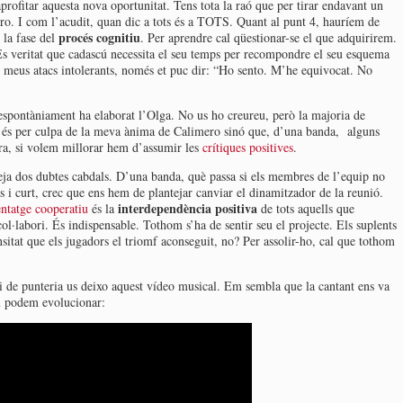
rofitar aquesta nova oportunitat. Tens tota la raó que per tirar endavant un
ro. I com l’acudit, quan dic a tots és a TOTS. Quant al punt 4, hauríem de
procés cognitiu
 la fase del
. Per aprendre cal qüestionar-se el que adquirirem.
És veritat que cadascú necessita el seu temps per recompondre el seu esquema
s meus atacs intolerants, només et puc dir: “Ho sento. M’he equivocat. No
spontàniament ha elaborat l’Olga. No us ho creureu, però la majoria de
 és per culpa de la meva ànima de Calimero sinó que, d’una banda, alguns
tra, si volem millorar hem d’assumir les
crítiques positives
.
teja dos dubtes cabdals. D’una banda, què passa si els membres de l’equip no
 i curt, crec que ens hem de plantejar canviar el dinamitzador de la reunió.
interdependència positiva
ntatge cooperatiu
és la
de tots aquells que
l·labori. És indispensable. Tothom s’ha de sentir seu el projecte. Els suplents
sitat que els jugadors el triomf aconseguit, no? Per assolir-ho, cal que tothom
 de punteria us deixo aquest vídeo musical. Em sembla que la cantant ens va
m podem evolucionar: