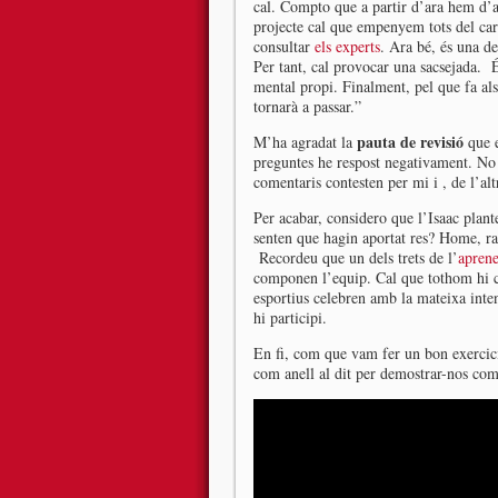
cal. Compto que a partir d’ara hem d’ap
projecte cal que empenyem tots del car
consultar
els experts
. Ara bé, és una de
Per tant, cal provocar una sacsejada. 
mental propi. Finalment, pel que fa al
tornarà a passar.”
pauta de revisió
M’ha agradat la
que e
preguntes he respost negativament. No
comentaris contesten per mi i , de l’al
Per acabar, considero que l’Isaac plan
senten que hagin aportat res? Home, ras
Recordeu que un dels trets de l’
aprene
componen l’equip. Cal que tothom hi co
esportius celebren amb la mateixa inten
hi participi.
En fi, com que vam fer un bon exercici
com anell al dit per demostrar-nos co