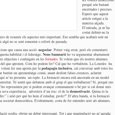
perquè són bastant
encertades i precises.
Espero que aquest
article estigui a la
mateixa alçada.
D’entrada, ja m’ha
costat definir-ne la
miro de resumir els aspectes més important. Em sembla que acabarà sent un
i algú no se sent esmentat o referit de passada.
negociar
cions que causa una acció:
. Potser vaig errat, però els comentaris
Neus Sanmartí
questa habilitat i el lideratge.
ho va argumentar abastament
e objectius i continguts en les
Jornades
. Si volem que els nostres alumnes
s del que aprenen. Com ho podem fer? Cal que ho verbalitzin. La Lourdes ha
pedagogia inclusiva
i volem fer una aposta per la
, cal conversar amb totes les
 bastint un aprenentatge comú, anant desfent falses creences, aclarint
aquí se’ns presenta un repte. La formació encara està ancorada en un model
 autoritat. Té sentit que debatem amb el grup el que treballarem? Sí, perquè ens
 s’ho representen per si podem avançar comunament o bé per si cal donar més
desmotivació
la seva experiència, adverteix d’un risc: el de la
. Quina és la
re:” i això per què ho hem d’estudiar, profe?” D’altra banda, si la formació
una societat democràtica. Evidentment, costa de fer entendre això als alumnes.
lació oculta, obrim un debat interessant. Tot i que manipulació no m’agrada: