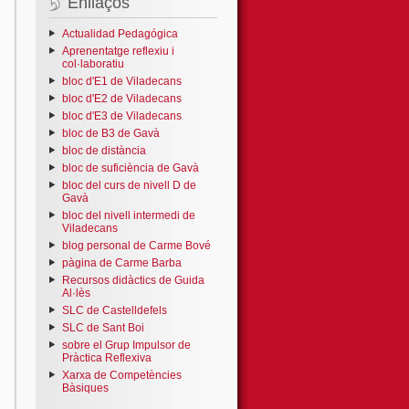
Enllaços
Actualidad Pedagógica
Aprenentatge reflexiu i
col·laboratiu
bloc d'E1 de Viladecans
bloc d'E2 de Viladecans
bloc d'E3 de Viladecans
bloc de B3 de Gavà
bloc de distància
bloc de suficiència de Gavà
bloc del curs de nivell D de
Gavà
bloc del nivell intermedi de
Viladecans
blog personal de Carme Bové
pàgina de Carme Barba
Recursos didàctics de Guida
Al·lès
SLC de Castelldefels
SLC de Sant Boi
sobre el Grup Impulsor de
Pràctica Reflexiva
Xarxa de Competències
Bàsiques