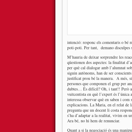
intenció: responc els comentaris o bé 
poti-poti. Per tant, demano disculpes s
M’hauria de deixar sorprendre les reac
qüestionen dos aspectes: la finalitat d’a
per què cal dialogar amb l’alumnat sobr
siguin autònoms, han de ser conscient
justificat prou bé la manera. A més, s
persones que componen el grup per anar
dubtes… És difícil? Oh, i tant!! Però 
vuitcentista en què l’expert és l’única
interessa observar què en saben i com
explicacions. La Maria, en el relat de 
pregunta que un docent li costa respond
s’ha d’adaptar a la realitat, vivim en 
Ara bé, no hi hem de renunciar.
Quant a si la negociació és una manipu