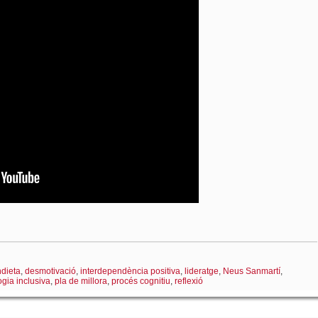
dieta
,
desmotivació
,
interdependència positiva
,
lideratge
,
Neus Sanmartí
,
gia inclusiva
,
pla de millora
,
procés cognitiu
,
reflexió