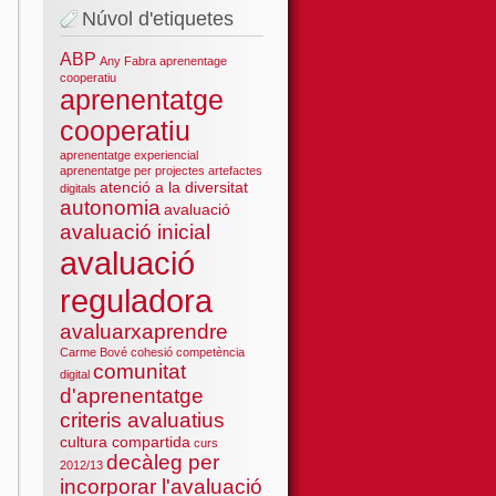
Núvol d'etiquetes
ABP
Any Fabra
aprenentage
cooperatiu
aprenentatge
cooperatiu
aprenentatge experiencial
aprenentatge per projectes
artefactes
atenció a la diversitat
digitals
autonomia
avaluació
avaluació inicial
avaluació
reguladora
avaluarxaprendre
Carme Bové
cohesió
competència
comunitat
digital
d'aprenentatge
criteris avaluatius
cultura compartida
curs
decàleg per
2012/13
incorporar l'avaluació