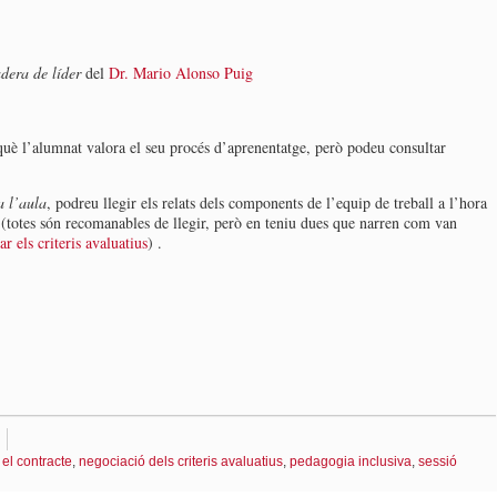
dera de líder
del
Dr. Mario Alonso Puig
uè l’alumnat valora el seu procés d’aprenentatge, però podeu consultar
a l’aula
, podreu llegir els relats dels components de l’equip de treball a l’hora
s (totes són recomanables de llegir, però en teniu dues que narren com van
 els criteris avaluatius
) .
,
el contracte
,
negociació dels criteris avaluatius
,
pedagogia inclusiva
,
sessió