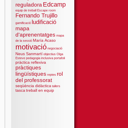
Edcamp
reguladora
equip de treball
Escape room
Fernando Trujillo
ludificació
gamificació
mapa
d'aprenentatges
mapa
María Acaso
de la sessió
motivació
negociació
Neus Sanmartí
objectius
Olga
Esteve
pedagogia inclusiva
portafoli
pràctica reflexiva
pràctiques
lingüístiques
rol
reptes
del professorat
seqüència didàctica
tallers
tasca
treball en equip