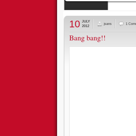
10
JULY
jsans
1 Com
2012
Bang bang!!