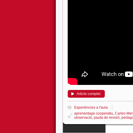
Article complet
Experiències a l'aula
aprenentage cooperatiu
,
Carles Men
observació
,
pauta de revisió
,
pedago