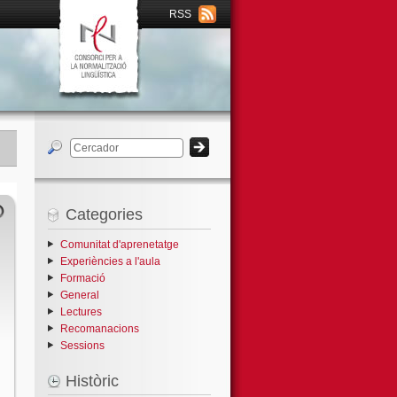
RSS
Categories
Comunitat d'aprenetatge
Experiències a l'aula
Formació
General
Lectures
Recomanacions
Sessions
Històric