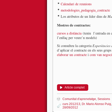
Calendari de reunions
metodologies_pedagogia_contracte
Los atributos de un líder dins de
Ma
Mostres de contractes:
cursos a distància
(teniu l’entrada en q
l’enllaç per veure’n models)
Si consulteu la categoria
Experiències 
d’aplicar el contracte en els seus grup
elaborar un contracte
i
com van negociar
Article complet
Comunitat d'aprenetatge
,
Sessions
curs 2012/13
,
Dr. Mario Alonso Puig
28/09/2012