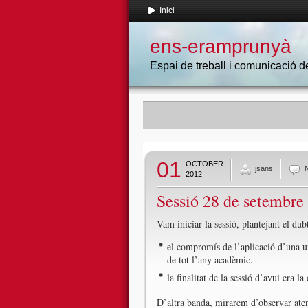
Inici
ens-eramprunyà
Espai de treball i comunicació
01
OCTOBER
jsans
2012
Sessió 28 de setembre
Vam iniciar la sessió, plantejant el du
el compromís de l’aplicació d’una un
de tot l’any acadèmic.
la finalitat de la sessió d’avui era l
D’altra banda, mirarem d’observar atent