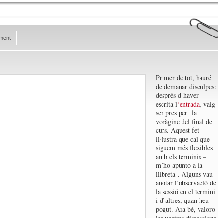
ment
Primer de tot, hauré
de demanar disculpes:
després d’haver
escrita l
‘entrada
, vaig
ser pres per la
voràgine del final de
curs. Aquest fet
il·lustra que cal que
siguem més flexibles
amb els terminis –
m’ho apunto a la
llibreta-. Alguns vau
anotar l’observació de
la sessió en el termini
i d’altres, quan heu
pogut. Ara bé, valoro
les vostres disseccions