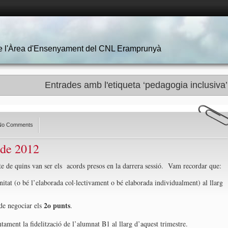
 de l'Àrea d'Ensenyament del CNL Eramprunyà
Entrades amb l'etiqueta ‘pedagogia inclusiva’
No Comments
 de 2012
bte de quins van ser els acords presos en la darrera sessió. Vam recordar que:
itat (o bé l’elaborada col·lectivament o bé elaborada individualment) al llarg
2o punts
a de negociar els
.
ament la fidelització de l’alumnat B1 al llarg d’aquest trimestre.