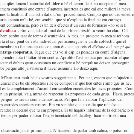
líder
ue qüestionem l’autoritat del
o bé el temor de si no accepten el meu
rimera conclusió que extrec d’aquesta incertesa és que cal que millori la meva
és la finalitat d’una activitat o d’un procediment. Compto que no dec entedre
ria apunta m0lt bé, em sembla que si n’explico la finalitat em carrego
nt contundència, però és un dels efectes d’un curs de formació –no sé si li
 Mendieta
–. Em va ajudar al final de la primera sessió a veure-ho clar. Cal
 hem perdut tant de temps discutint-los. A més, un projecte avança si tothom
rta el seu punt de vista individual per aconseguir-ne un de col·lectiu que el
s membre no fan una aposta conjunta és quan apareix el
divisme o
el
campi qui
ntatge cooperatiu
. Segur que ens ve al cap les posades en comú d’alguna
 prendre nota i lluitar-hi en contra. Aprofito l’avinentesa per recordar el que
actar el dubtes quan ocasionen un conflicte o bé perquè no deixen prosseguir
bé perquè allò ja s’hauria d’haver assumit? Ho deixo aquí.
. M’han anat molt bé els vostres suggeriments. Per tant, espero que m’ajudeu a
unicar més bé els objectius i he de comprovar què heu entès i amb què us heu
 hi estic completament d’acord i em semblen encertades les teves propotes. Com
n un principi, vaig mirar de respectar les propostes de cada grup. Havia pretès
ra perquè us servís com a demostració. Pel que fa a valorar l’aplicació del
s entrades anteriors vostres. Em va semblar que no calia que relatéssiu
 prendre la decisió que tu em proposes. Si us hagués informat de la delibaració o
u temps per poder valorar l’experimentació del decàleg hauríem trobat una
a observació ja del primer punt. N’hauríem de parlar amb calma, o potser no