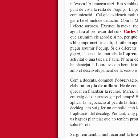
m’evoca l’Alemanya nazi. Em sembla q
punt de vista la resta de l’equip. La p
comunicació. Cal que evidenciï molt m
gaire bé el mètode deductiu. Com la Ma
l’efecte sorpresa. Excuseu la meva rece
Carles
agradarà al professor del curs,
que assumim els acords; si no, per què
s’hi compromet, és a dir, si tothom apo
pugui assumir l’equip. Si els diferent
aprene
pugui,
els enemics mortals de l’
activitat o una tasca a l’aula. N’hem de
ha plantejat la Lourdes: com hem de tr
amb el desenvolupament de la sessió o 
l’observació
Com a docents, domineu
pla de millora
elaborar un
. He de com
quedat en finalitzar la reunió. Maria,
em vaig deixar arrossegar pel temps! E
aplicar la negociació al peu de la llet
decàleg, em vaig fer un embolic amb le
l’aplicació del decàleg. Per tant, vaig
us hagués plantejat que no teníem pro
solució, oi?
Sergi, em sembla molt ocurrent la tev