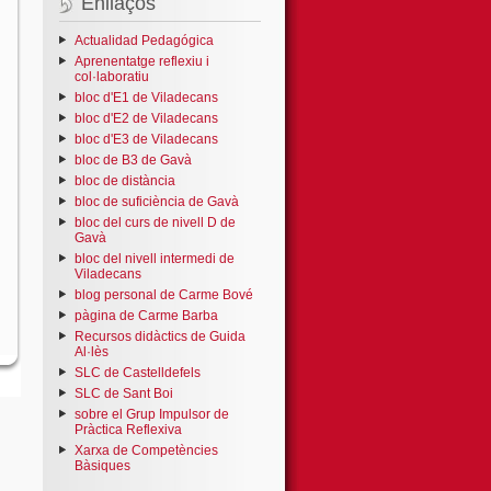
Enllaços
Actualidad Pedagógica
Aprenentatge reflexiu i
col·laboratiu
bloc d'E1 de Viladecans
bloc d'E2 de Viladecans
bloc d'E3 de Viladecans
bloc de B3 de Gavà
bloc de distància
bloc de suficiència de Gavà
bloc del curs de nivell D de
Gavà
bloc del nivell intermedi de
Viladecans
blog personal de Carme Bové
pàgina de Carme Barba
Recursos didàctics de Guida
Al·lès
SLC de Castelldefels
SLC de Sant Boi
sobre el Grup Impulsor de
Pràctica Reflexiva
Xarxa de Competències
Bàsiques