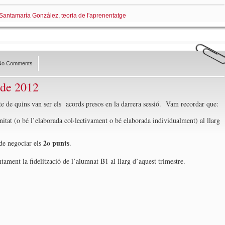
Santamaría González
,
teoria de l'aprenentatge
No Comments
 de 2012
bte de quins van ser els acords presos en la darrera sessió. Vam recordar que:
itat (o bé l’elaborada col·lectivament o bé elaborada individualment) al llarg
2o punts
a de negociar els
.
ament la fidelització de l’alumnat B1 al llarg d’aquest trimestre.