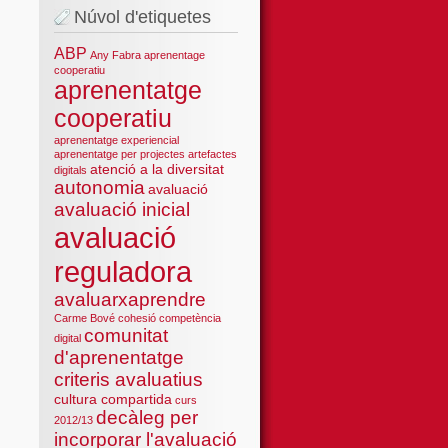
Núvol d'etiquetes
ABP
Any Fabra
aprenentage
cooperatiu
aprenentatge
cooperatiu
aprenentatge experiencial
aprenentatge per projectes
artefactes
atenció a la diversitat
digitals
autonomia
avaluació
avaluació inicial
avaluació
reguladora
avaluarxaprendre
Carme Bové
cohesió
competència
comunitat
digital
d'aprenentatge
criteris avaluatius
cultura compartida
curs
decàleg per
2012/13
incorporar l'avaluació