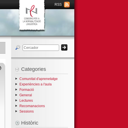
RSS
Categories
Comunitat d'aprenetatge
Experiències a l'aula
Formació
General
Lectures
Recomanacions
Sessions
Històric