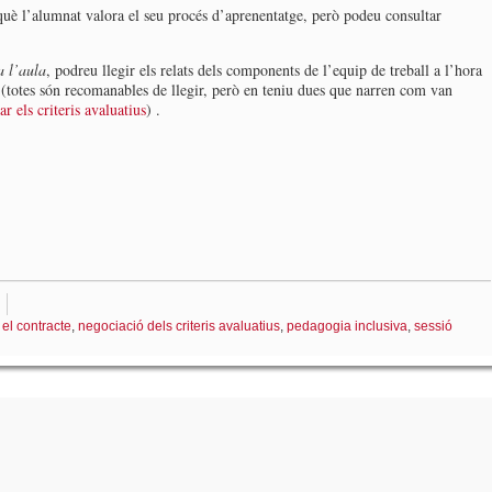
uè l’alumnat valora el seu procés d’aprenentatge, però podeu consultar
a l’aula
, podreu llegir els relats dels components de l’equip de treball a l’hora
s (totes són recomanables de llegir, però en teniu dues que narren com van
 els criteris avaluatius
) .
,
el contracte
,
negociació dels criteris avaluatius
,
pedagogia inclusiva
,
sessió