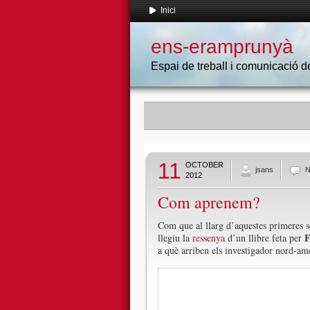
Inici
ens-eramprunyà
Espai de treball i comunicació
11
OCTOBER
jsans
N
2012
Com aprenem?
Com que al llarg d’aquestes primeres s
F
llegiu la
ressenya
d’un llibre feta per
a què arriben els investigador nord-ame