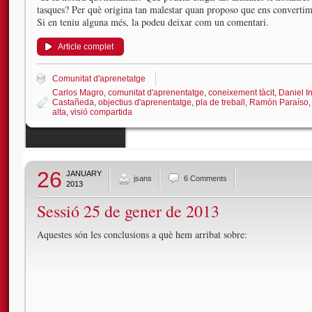
tasques? Per què origina tan malestar quan proposo que ens convertim
Si en teniu alguna més, la podeu deixar com un comentari.
Article complet
Comunitat d'aprenetatge
Carlos Magro
,
comunitat d'aprenentatge
,
coneixement tàcit
,
Daniel In
Castañeda
,
objectius d'aprenentatge
,
pla de treball
,
Ramón Paraíso
alta
,
visió compartida
26
JANUARY
jsans
6 Comments
2013
Sessió 25 de gener de 2013
Aquestes són les conclusions a què hem arribat sobre: