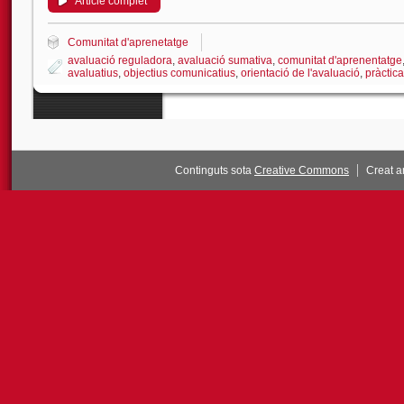
Article complet
Comunitat d'aprenetatge
avaluació reguladora
,
avaluació sumativa
,
comunitat d'aprenentatge
avaluatius
,
objectius comunicatius
,
orientació de l'avaluació
,
pràctica
Continguts sota
Creative Commons
Creat 