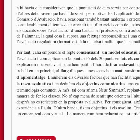
n’hi havia que consideraven que la puntuació de curs servia per contr
d’altres defensaven que havia de servir per motivar-lo. L’aplicació de 
Comissió d’Avaluació, havia ocasionat també bastant malestar i estrès:
considerablement el temps de correcció tant d’exercicis com de textos
els docents sobre l’avaluació: d’una banda, el professor, com a autori
de l’alumnat, la qual cosa li suposa una feixuga responsabilitat i una e
l’avaluació reguladora (formativa) té la mateixa finalitat que la sumati
consensuant un model educatiu
Per tant, calia emprendre el repte
e
l’avaluació i com aplicaríem la puntuació dels 20 punts en tots els cur
explicarem més endavant– que hem patit a l’hora de tirar endavant aqu
treball en un principi, al llarg d’aquests mesos ens hem anat transfo
d’aprenentatge
. Enumerem els diversos factors que han facilitat aqu
tasca avaluativa
objectius comunicatius
la
i en deduíem els
, ens va
terminologia comunes. A més, tal com afirma Neus Sanmartí, replanteja
manera de fer les classes. No té cap mena de sentit que orientem l’a
després no es reflecteix en la proposta avaluativa. Per consegüent, això
experiència a l’aula. D’altra banda, fixem objectius i els assolim. T
un entorn real com virtual. La manera com hem redactat aquest arti