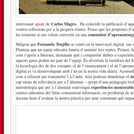
Carlos Magro.
interessant
apunt
de
Ha coincidit la publicació d’a
vostres reflexions per a la propera reunió. Penso que les propostes d’
comunitat d’aprenentatg
les reunions si ens volem convertir en una
Fernando Trujillo
Malgrat que
se centri en la innovació digital, em 
Planteja que un equip educatiu hauria d’assumir tres reptes. Primer, 
com s’aprèn a Internet, demanant ajut i compartint dubtes o experiènc
aquests guies poden ser part de l’equip. És divertida la metàfora del l
la tecnologia des de dos vessants: el de l’ensenyament i el de l’apren
digital es va desenvolupant amb l’ús en la nostra vida diària. Aconsell
si
com a referent per transmetre’l a l’aula. Així podrem abandonar el
cap mena de rellevància per a l’alumnat —propi d’una pedagogia tòx
experiències memorable
metodologia que per a l’alumnat esdevingui
centres educatius del futur consumiran informació, en produiran de n
docents hem d’avaluar la nostra pràctica per anar constatant què impa