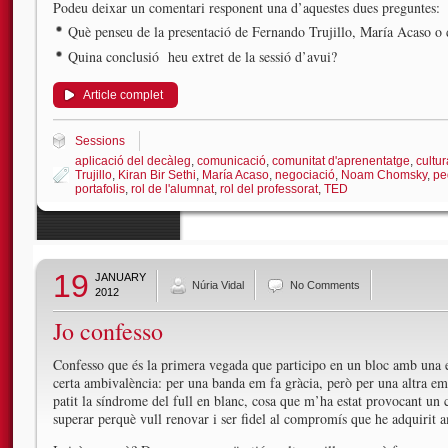
Podeu deixar un comentari responent una d’aquestes dues preguntes:
Què penseu de la presentació de Fernando Trujillo, María Acaso o 
Quina conclusió heu extret de la sessió d’avui?
Article complet
Sessions
aplicació del decàleg
,
comunicació
,
comunitat d'aprenentatge
,
cultu
Trujillo
,
Kiran Bir Sethi
,
María Acaso
,
negociació
,
Noam Chomsky
,
pe
portafolis
,
rol de l'alumnat
,
rol del professorat
,
TED
19
JANUARY
Núria Vidal
No Comments
2012
Jo confesso
Confesso que és la primera vegada que participo en un bloc amb una en
certa ambivalència: per una banda em fa gràcia, però per una altra e
patit la síndrome del full en blanc, cosa que m’ha estat provocant u
superar perquè vull renovar i ser fidel al compromís que he adquirit