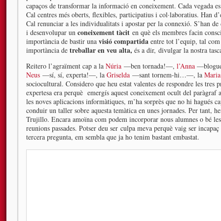
capaços de transformar la informació en coneixement. Cada vegada es 
Cal centres més oberts, flexibles, participatius i col·laboratius. Han 
Cal renunciar a les individualitats i apostar per la connexió. S’han de 
coneixement tàcit
i desenvolupar un
en què els membres facin consci
visió compartida
importància de bastir una
entre tot l’equip, tal co
treballar en veu alta,
importància de
és a dir,
divulgar la nostra tasc
Reitero l’agraïment cap a la
Núria
—ben tornada!—,
l’Anna
—blogue
Neus
—sí, sí, experta!—, la
Griselda
—sant tornem-hi…—, la
Mari
sociocultural. Considero que heu estat valentes de respondre les tres 
expertesa era perquè emergís aquest coneixement ocult del paràgraf ant
les noves aplicacions informàtiques, m’ha sorprès que no hi hagués c
conduir un taller sobre aquesta temàtica en unes jornades. Per tant, 
Trujillo. Encara amoïna com podem incorporar nous alumnes o bé les
reunions passades. Potser deu ser culpa meva perquè vaig ser incapaç 
tercera pregunta, em sembla que ja ho tenim bastant embastat.