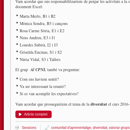
Vam acordar que ens responsabilitzaríem de penjar les activitats a la s
document Excel:
Marta Merlo, B1 i B2
Mònica Sendra, B3 i cançons
Rosa Carme Sòria, E1 i E2
Neus Andreu, E3 i I1
Lourdes Subirà, I2 i I3
Griselda Encinas, S1 i S2
Núria Vidal, S3 i Tallers
El grup
Al CPNL
també va preguntar:
Com ens havíem sentit?
Va ser interessant la reunió?
Si es van acomplir les expectatives?
diversitat
Vam acordar que prosseguiríem el tema de la
el curs 2016
Article complet
Sessions
comunitat d'aprenentatge
,
diversitat
,
valorar grups