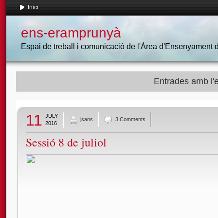
Inici
ens-eramprunyà
Espai de treball i comunicació de l'Àrea d'Ensenyament
Entrades amb l'e
11
JULY
jsans
3 Comments
2016
Sessió 8 de juliol