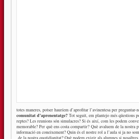
totes maneres, potser hauríem d’aprofitar l’avinentesa per preguntar-
comunitat d’aprenentatge?
Tot seguit, em plantejo més qüestions po
reptes? Les reunions són simulacres? Si és així, com les podem conver
memorable? Per què ens costa compartir? Què avaluem de la nostra p
informació en coneixement? Quin és el nostre rol a l’aula si ja no s
de la nostra quotidianitat? Què podem exigir als alumnes si nosaltre