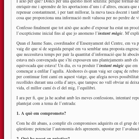
I això per què? Doncs per una qüestió molt senzilla: perquè formar-ne
enriquir-me i aprendre de les aportacions d’uns i d’altres, encara qu
repensar constantment, i per tant millorar, la meva tasca docent i tam
cosa que proporciona una informació molt valuosa per no perdre de vis
Confesso finalment que tot això que acabo d’exposar ha estat un procé
l’escepticisme inicial fins al que jo anomeno l’
instant màgic
. M’expli
Quan el Jaume Sans, coordinador d’Ensenyament del Centre, em va pro
vaig dir que sí de seguida perquè em va semblar una proposta engresca
que necessitava temps per pair la quantitat d’informació que hi abocàv
estava més convençuda que s’hi exposaven uns plantejaments amb els q
equivocada que estava! Un dia, es va produir l’
instant màgic
que em v
començar a enfilar l’agulla. Aleshores és quan vaig ser capaç de reb
per continuar fent camí en aquest viatge, que afegia noves possibilitat
recollides durant una colla d’anys, que tampoc no vull obviar ni deix
vida, el millor camí és el del mig, l’equilibri.
I ara per fi, que ja he acabat amb les meves confessions, intentaré rep
plantejat com a tema de l’entrada:
1. A què em comprometo?
Com he dit abans, a complir els compromisos adquirits en el grup de tr
qüestions: potenciar l’autonomia dels aprenents, apostar per l’avaluaci
2. Què he posat en pràctica?