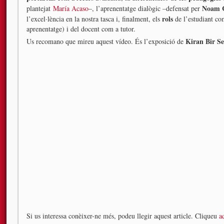
Noam 
plantejat
María Acaso
–, l’aprenentatge dialògic –defensat per
rols
l’excel·lència en la nostra tasca i, finalment, els
de l’estudiant co
aprenentatge) i del docent com a tutor.
Kiran Bir S
Us recomano que mireu aquest vídeo. És l’exposició de
Si us interessa conèixer-ne més, podeu llegir aquest article. Cliqueu
a