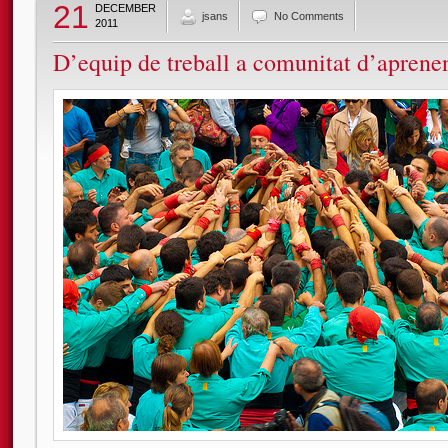
21
DECEMBER
jsans
No Comments
2011
D’equip de treball a comunitat d’aprenen