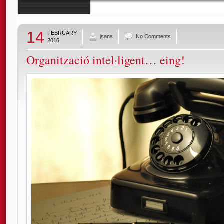
14
FEBRUARY
jsans
No Comments
2016
Organització intel·ligent… eing!