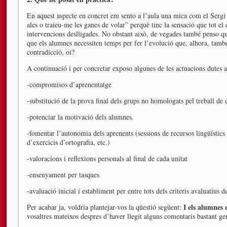
En aquest aspecte en concret em sento a l’aula una mica com el Serg
ales o traieu-me les ganes de volar” perquè tinc la sensació que tot el 
intervencions deslligades. No obstant això, de vegades també penso qu
que els alumnes necessiten temps per fer l’evolució que, alhora, també 
contradicció, oi?
A continuació i per concretar exposo algunes de les actuacions dutes 
-compromisos d’aprenentatge
-substitució de la prova final dels grups no homologats pel treball de 
-potenciar la motivació dels alumnes.
-fomentar l’autonomia dels aprenents (sessions de recursos lingüístics
d’exercicis d’ortografia, etc.)
-valoracions i reflexions personals al final de cada unitat
-ensenyament per tasques
-avaluació inicial i establiment per entre tots dels criteris avaluatius de
I els alumnes 
Per acabar ja, voldria plantejar-vos la qüestió següent:
vosaltres mateixos despres d’haver llegit alguns comentaris bastant gen