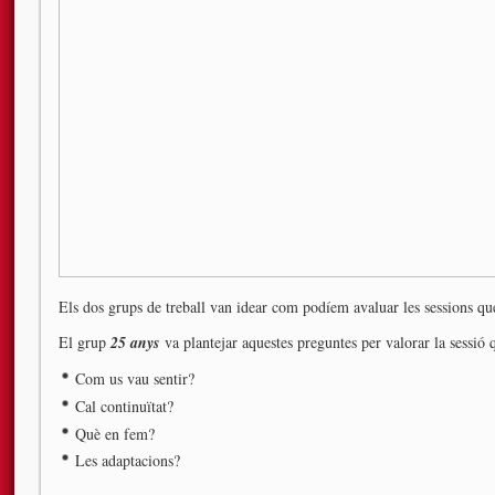
Els dos grups de treball van idear com podíem avaluar les sessions que
El grup
25 anys
va plantejar aquestes preguntes per valorar la sessió 
Com us vau sentir?
Cal continuïtat?
Què en fem?
Les adaptacions?