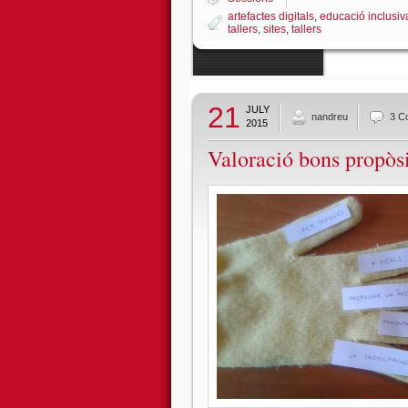
artefactes digitals
,
educació inclusiv
tallers
,
sites
,
tallers
21
JULY
nandreu
3 C
2015
Valoració bons propòs