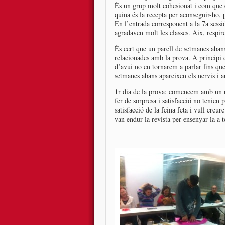
És un grup molt cohesionat i com que e
quina és la recepta per aconseguir-ho,
En l’entrada corresponent a la 7a sessi
agradaven molt les classes. Aix, resp
És cert que un parell de setmanes aban
relacionades amb la prova. A principi 
d’avui no en tornarem a parlar fins q
setmanes abans apareixen els nervis i a
1r dia de la prova: comencem amb un reg
fer de sorpresa i satisfacció no tenien
satisfacció de la feina feta i vull creu
van endur la revista per ensenyar-la a