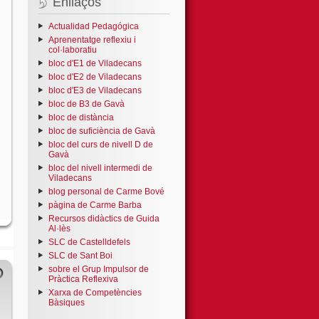
Enllaços
Actualidad Pedagógica
Aprenentatge reflexiu i
col·laboratiu
bloc d'E1 de Viladecans
bloc d'E2 de Viladecans
bloc d'E3 de Viladecans
bloc de B3 de Gavà
bloc de distància
bloc de suficiència de Gavà
bloc del curs de nivell D de
Gavà
bloc del nivell intermedi de
Viladecans
blog personal de Carme Bové
pàgina de Carme Barba
Recursos didàctics de Guida
Al·lès
SLC de Castelldefels
SLC de Sant Boi
sobre el Grup Impulsor de
Pràctica Reflexiva
Xarxa de Competències
Bàsiques