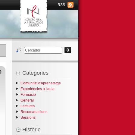
RSS
Categories
Comunitat d'aprenetatge
Experiències a l'aula
Formació
General
Lectures
Recomanacions
Sessions
Històric