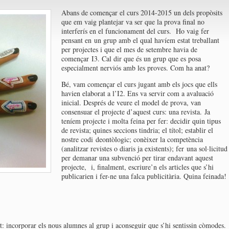
Abans de començar el curs 2014-2015 un dels propòsits
que em vaig plantejar va ser que la prova final no
interferís en el funcionament del curs. Ho vaig fer
pensant en un grup amb el qual havíem estat treballant
per projectes i que el mes de setembre havia de
començar I3. Cal dir que és un grup que es posa
especialment nerviós amb les proves. Com ha anat?
Bé, vam començar el curs jugant amb els jocs que ells
havien elaborat a l’I2. Ens va servir com a avaluació
inicial. Després de veure el model de prova, van
consensuar el projecte d’aquest curs: una revista. Ja
teníem projecte i molta feina per fer: decidir quin tipus
de revista; quines seccions tindria; el títol; establir el
nostre codi deontòlogic; conèixer la competència
(analitzar revistes o diaris ja existents); fer una sol·licitud
per demanar una subvenció per tirar endavant aquest
projecte, i, finalment, escriure’n els articles que s’hi
publicarien i fer-ne una falca publicitària. Quina feinada!
it: incorporar els nous alumnes al grup i aconseguir que s’hi sentissin còmodes.