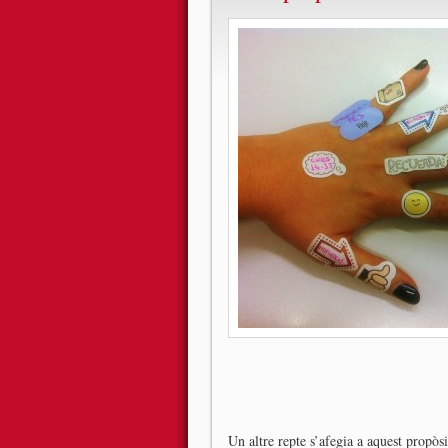
Un altre repte s’afegia a aquest propòs