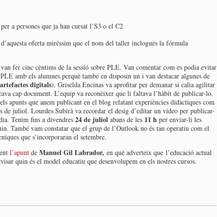
 per a persones que ja han cursat l’S3 o el C2
d’aquesta oferta miréssim que el nom del taller inclogués la fórmula
 van fer cinc cèntims de la sessió sobre PLE. Van comentar com es podia evitar
un PLE amb els alumnes perquè també en disposin un i van destacar algunes de
artefactes digitals
). Griselda Encinas va aprofitar per demanar si calia agilitar
ava cap document. L’equip va reconèixer que li faltava l’hàbit de publicar-lo.
 els apunts que anem publicant en el blog relatant experiències didàctiques com
es de juliol. Lourdes Subirà va recordar el desig d’editar un vídeo per publicar-
24 de juliol
11 h
 dia. Tenim fins a divendres
abans de les
per enviar-li les
uin. També vam constatar que el grup de l’Outlook no és tan operatiu com el
cniques que s’incorporaran el setembre.
Manuel Gil Labrador,
ment
l’apunt
de
en què adverteix que l’educació actual
revisar quin és el model educatiu que desenvolupem en els nostres cursos.