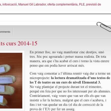
a
,
infoxicació
,
Manuel Gil Labrador
,
oferta complementària
,
PLE
,
previsió de
omments
its curs 2014-15
En primer lloc, no vaig manifestar cinc desitjos, sinó
tres. Sóc poc agosarada i potser massa realista. De tota
manera, ara que s’ha acabat el curs i torno la vista enrere
penso que em podia haver arriscat més.
Com vaig comentar a l’última reunió vaig dur a terme un
la lectura dramatitzada d’uns textos de
microprojecte:
les T de teatre en un curs de nivell Elemental 3.
No vaig plantejar el projecte durant tot el trimestre,
perquè em feia por que no fos interessant per als alumnes.
Contràriament, vaig veure que van ser ells els que van
insistir a fer la lectura, malgrat que el curs s’acabava, i
fins i tot van quedar un dia (el dia de correcció de la
prova de l’E3) per fer un assaig.