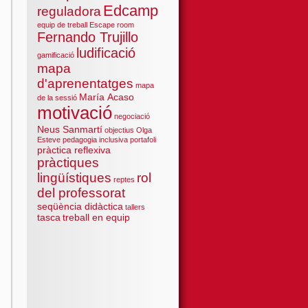
Edcamp
reguladora
equip de treball
Escape room
Fernando Trujillo
ludificació
gamificació
mapa
d'aprenentatges
mapa
María Acaso
de la sessió
motivació
negociació
Neus Sanmartí
objectius
Olga
Esteve
pedagogia inclusiva
portafoli
pràctica reflexiva
pràctiques
lingüístiques
rol
reptes
del professorat
seqüència didàctica
tallers
tasca
treball en equip