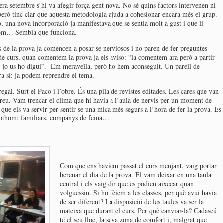
ra setembre s’hi va afegir força gent nova. No sé quins factors intervenen ni
 però tinc clar que aquesta metodologia ajuda a cohesionar encara més el grup.
ó, una nova incorporació ja manifestava que se sentia molt a gust i que li
irem… Sembla que funciona.
s de la prova ja comencen a posar-se nerviosos i no paren de fer preguntes
de curs, quan comentem la prova ja els aviso: “la comentem ara però a partir
ue jo us ho digui”. Em meravella, però ho hem aconseguit. Un parell de
ra sí: ja podem reprendre el tema.
al. Surt el Paco i l’obre. És una pila de revistes editades. Les cares que van
 preu. Vam trencar el clima que hi havia a l’aula de nervis per un moment de
re que els va servir per sentir-se una mica més segurs a l’hora de fer la prova. Es
 tothom: familiars, companys de feina…
Com que ens havíem passat el curs menjant, vaig portar
berenar el dia de la prova. El vam deixar en una taula
central i els vaig dir que es podien aixecar quan
volguessin. Si ho fèiem a les classes, per què avui havia
de ser diferent? La disposició de les taules va ser la
mateixa que durant el curs. Per què canviar-la? Cadascú
té el seu lloc, la seva zona de comfort i, malgrat que