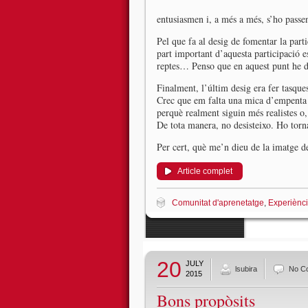
entusiasmen i, a més a més, s’ho passe
Pel que fa al desig de fomentar la part
part important d’aquesta participació 
reptes… Penso que en aquest punt he d
Finalment, l’últim desig era fer tasque
Crec que em falta una mica d’empenta pe
perquè realment siguin més realistes o, 
De tota manera, no desisteixo. Ho torna
Per cert, què me’n dieu de la imatge d
Article complet
Comunitat d'aprenetatge
,
Experiènci
20
JULY
lsubira
No C
2015
Bons propòsits