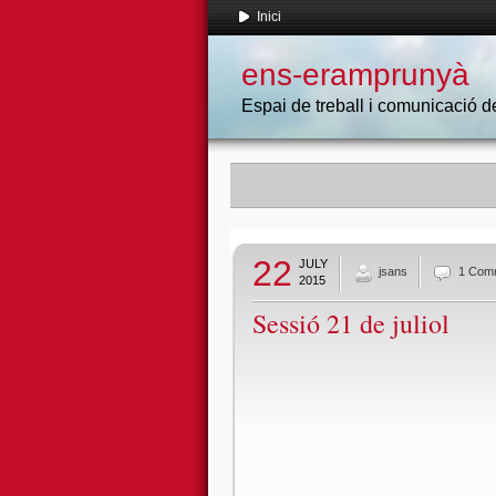
Inici
ens-eramprunyà
Espai de treball i comunicació
22
JULY
jsans
1 Com
2015
Sessió 21 de juliol