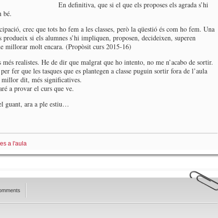
En definitiva, que si el que els proposes els agrada s’hi
n bé.
icipació, crec que tots ho fem a les classes, però la qüestió és com ho fem. Una
es produeix si els alumnes s’hi impliquen, proposen, decideixen, superen
e millorar molt encara. (Propòsit curs 2015-16)
s més realistes. He de dir que malgrat que ho intento, no me n’acabo de sortir.
r fer que les tasques que es plantegen a classe puguin sortir fora de l’aula
millor dit, més significatives.
ré a provar el curs que ve.
el guant, ara a ple estiu…
es a l'aula
omments