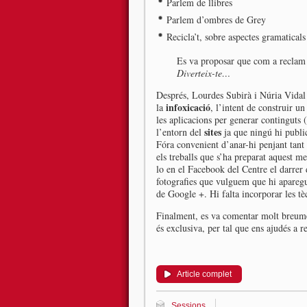
Parlem de llibres
Parlem d’ombres de Grey
Recicla’t, sobre aspectes gramaticals
Es va proposar que com a reclam 
Diverteix-te…
Després, Lourdes Subirà i Núria Vidal
infoxicació
la
, l’intent de construir 
les aplicacions per generar continguts (
sites
l’entorn del
ja que ningú hi public
Fóra convenient d’anar-hi penjant tant
els treballs que s’ha preparat aquest m
lo en el Facebook del Centre el darrer
fotografies que vulguem que hi apareg
de Google +. Hi falta incorporar les tè
Finalment, es va comentar molt breu
és exclusiva, per tal que ens ajudés a 
Article complet
Sessions