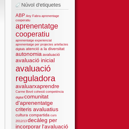
Núvol d'etiquetes
ABP
Any Fabra
aprenentage
cooperatiu
aprenentatge
cooperatiu
aprenentatge experiencial
aprenentatge per projectes
artefactes
atenció a la diversitat
digitals
autonomia
avaluació
avaluació inicial
avaluació
reguladora
avaluarxaprendre
Carme Bové
cohesió
competència
comunitat
digital
d'aprenentatge
criteris avaluatius
cultura compartida
curs
decàleg per
2012/13
incorporar l'avaluació