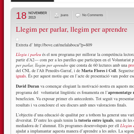
18
NOVEMBER
jsans
No Comments
2013
Llegim per parlar, llegim per aprendre
Extreta d’ http://bove.cat/melalaboca/?p=809
Llegiu i parleu
és el nou programa per millorar la competència lector
partir d’A2— com per a les parelles que participen en el Voluntariat 
per parlar, llegim per aprendre
que consta de 60 lectures amb una
pro
Marta Flores i Coll
del CNL de l’Alt Penedès-Garraf, i de
. Segueixe
iguals
. És per aquest motiu que en l’acte de presentació vam poder esc
David Duran
va començar elogiant la motivació nostra en aquests m
aprenentatge 
programa del voluntariat lingüístic es fonamenta en l’
benefecien. Va exposar primer els antecedents. Tot seguit va presenta
resultats i va concloure el seu discurs amb unes valoracions finals.
L’objectiu d’una educació de qualitat per a tothom ha generat una var
tutoria entre iguals
diversitat. D’entre les quals tenim la
, una de les
mediadora de l’alumnat. Els programes desenvolupats per ell
Llegim 
ajudat a implamantar aquesta manera d’aprendre a les aules. La segona