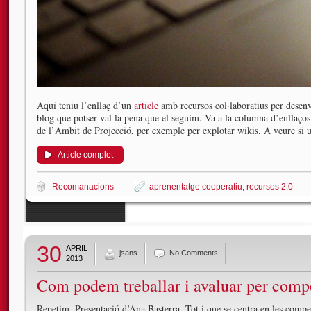
Aquí teniu l’enllaç d’un
article
amb recursos col·laboratius per desenv
blog que potser val la pena que el seguim. Va a la columna d’enllaços
de l’Àmbit de Projecció, per exemple per explotar wikis. A veure si
Article complet
Recomanacions
aprenentatge cooperatiu
,
recursos 2.0
30
APRIL
jsans
No Comments
2013
Com podem treballar i avaluar per comp
Repetim. Presentació d’Ana Basterra. Tot i que se centra en les comp