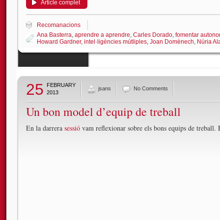
Article complet
Recomanacions
Ana Basterra
,
aprendre a aprendre
,
Carles Dorado
,
fomentar autono
Howard Gardner
,
intel·ligències mútliples
,
Joan Domènech
,
Núria Ala
25
FEBRUARY
jsans
No Comments
2013
Un bon model d’equip de treball
En la darrera
sessió
vam reflexionar sobre els bons equips de treball.