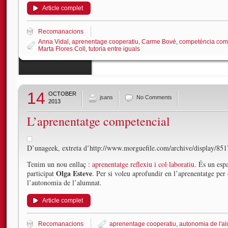
Article complet
Recomanacions
Anna Vidal
,
aprenentage cooperatiu
,
Carme Bové
,
competència com
Marta Flores Coll
,
tutoria entre iguals
14
OCTOBER
jsans
No Comments
2013
L’aprenentatge competencial
D’unageek, extreta d’http://www.morguefile.com/archive/display/85
Tenim un nou enllaç :
aprenentatge reflexiu i col·laboratiu
. És un esp
Olga Esteve
participat
. Per si voleu aprofundir en l’aprenentatge per 
l’autonomia de l’alumnat.
Article complet
Recomanacions
aprenentage cooperatiu
,
autonomia de l'a