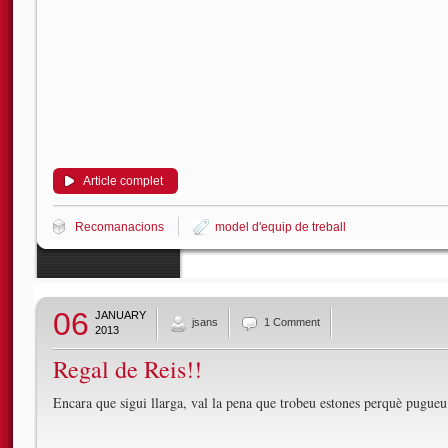
Article complet
Recomanacions
model d'equip de treball
06
JANUARY
jsans
1 Comment
2013
Regal de Reis!!
Encara que sigui llarga, val la pena que trobeu estones perquè pugueu