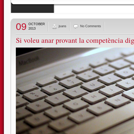
09
OCTOBER
jsans
No Comments
2013
Si voleu anar provant la competència dig