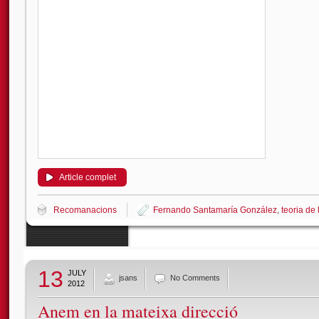
Article complet
Recomanacions
Fernando Santamaría González
,
teoria de
13
JULY
jsans
No Comments
2012
Anem en la mateixa direcció