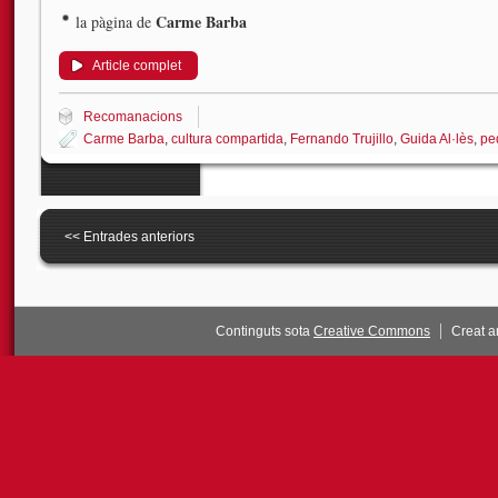
Carme Barba
la pàgina de
Article complet
Recomanacions
Carme Barba
,
cultura compartida
,
Fernando Trujillo
,
Guida Al·lès
,
pe
<<
Entrades anteriors
Continguts sota
Creative Commons
Creat 