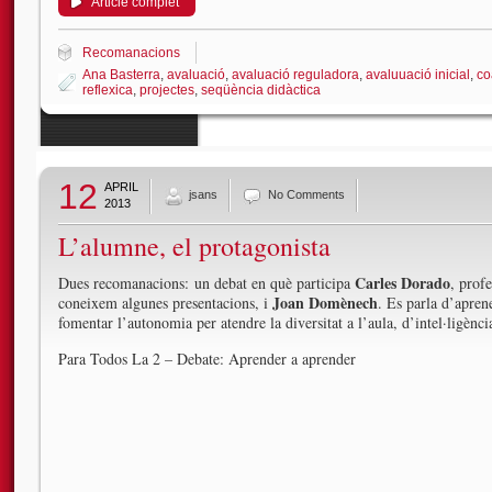
Article complet
Recomanacions
Ana Basterra
,
avaluació
,
avaluació reguladora
,
avaluuació inicial
,
co
reflexica
,
projectes
,
seqüència didàctica
12
APRIL
jsans
No Comments
2013
L’alumne, el protagonista
Carles Dorado
Dues recomanacions: un debat en què participa
, prof
Joan Domènech
coneixem algunes presentacions, i
. Es parla d’apren
fomentar l’autonomia per atendre la diversitat a l’aula, d’intel·ligènc
Para Todos La 2 – Debate: Aprender a aprender