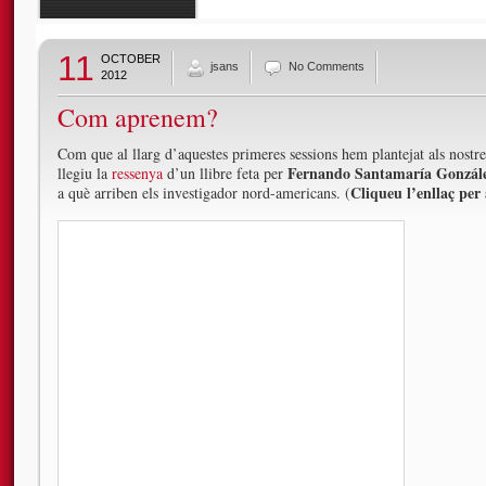
11
OCTOBER
jsans
No Comments
2012
Com aprenem?
Com que al llarg d’aquestes primeres sessions hem plantejat als nost
Fernando Santamaría Gonzál
llegiu la
ressenya
d’un llibre feta per
Cliqueu l’enllaç per 
a què arriben els investigador nord-americans. (