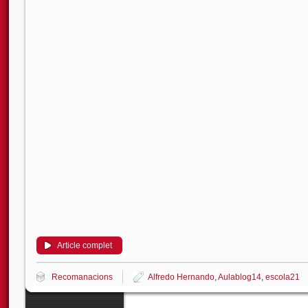
Article complet
Recomanacions
Alfredo Hernando
,
Aulablog14
,
escola21