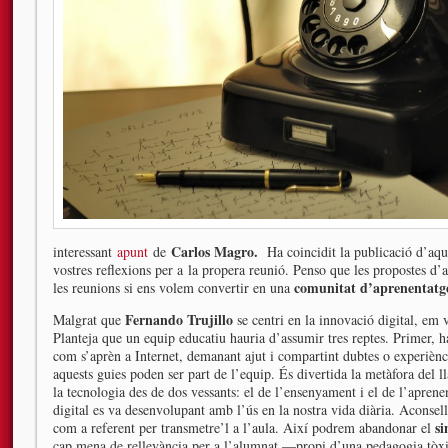
Carlos Magro.
interessant
apunt
de
Ha coincidit la publicació d’a
vostres reflexions per a la propera reunió. Penso que les propostes d’
comunitat d’aprenentatg
les reunions si ens volem convertir en una
Fernando Trujillo
Malgrat que
se centri en la innovació digital, em 
Planteja que un equip educatiu hauria d’assumir tres reptes. Primer, 
com s’aprèn a Internet, demanant ajut i compartint dubtes o experiènc
aquests guies poden ser part de l’equip. És divertida la metàfora del l
la tecnologia des de dos vessants: el de l’ensenyament i el de l’apren
digital es va desenvolupant amb l’ús en la nostra vida diària. Aconsell
si
com a referent per transmetre’l a l’aula. Així podrem abandonar el
cap mena de rellevància per a l’alumnat —propi d’una pedagogia tòx