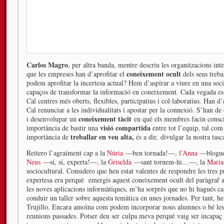
Carlos Magro
, per altra banda, mentre descriu les organitzacions inte
coneixement ocult
que les empreses han d’aprofitar el
dels seus treb
podem aprofitar la incertesa actual? Hem d’aspirar a viure en una soci
capaços de transformar la informació en coneixement. Cada vegada es 
Cal centres més oberts, flexibles, participatius i col·laboratius. Han 
Cal renunciar a les individualitats i apostar per la connexió. S’han de 
coneixement tàcit
i desenvolupar un
en què els membres facin consci
visió compartida
importància de bastir una
entre tot l’equip, tal co
treballar en veu alta,
importància de
és a dir,
divulgar la nostra tasc
Reitero l’agraïment cap a la
Núria
—ben tornada!—,
l’Anna
—blogue
Neus
—sí, sí, experta!—, la
Griselda
—sant tornem-hi…—, la
Mari
sociocultural. Considero que heu estat valentes de respondre les tres 
expertesa era perquè emergís aquest coneixement ocult del paràgraf ant
les noves aplicacions informàtiques, m’ha sorprès que no hi hagués c
conduir un taller sobre aquesta temàtica en unes jornades. Per tant, 
Trujillo. Encara amoïna com podem incorporar nous alumnes o bé les
reunions passades. Potser deu ser culpa meva perquè vaig ser incapaç 