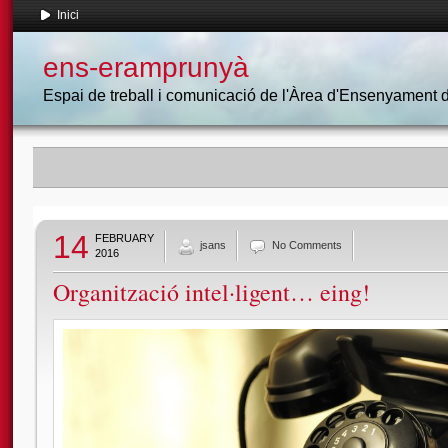
Inici
ens-eramprunyà
Espai de treball i comunicació de l'Àrea d'Ensenyament
14
FEBRUARY
jsans
No Comments
2016
Organització intel·ligent… eing!