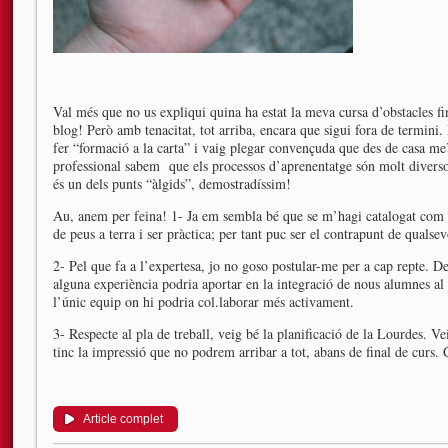
Val més que no us expliqui quina ha estat la meva cursa d’obstacles fi
blog! Però amb tenacitat, tot arriba, encara que sigui fora de termini.
fer “formació a la carta” i vaig plegar convençuda que des de casa m
professional sabem que els processos d’aprenentatge són molt diversos
és un dels punts “àlgids”, demostradíssim!
Au, anem per feina! 1- Ja em sembla bé que se m’hagi catalogat com 
de peus a terra i ser pràctica; per tant puc ser el contrapunt de qualse
2- Pel que fa a l’expertesa, jo no goso postular-me per a cap repte. 
alguna experiència podria aportar en la integració de nous alumnes al
l’únic equip on hi podria col.laborar més activament.
3- Respecte al pla de treball, veig bé la planificació de la Lourdes. Ve
tinc la impressió que no podrem arribar a tot, abans de final de curs. 
Article complet