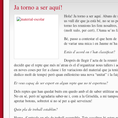
Ja torno a ser aquí!
Hola! Ja torno a ser aquí. Abans de
us vull dir que ja està bé, no se us
torno les reunions les fem nosaltre
(molt xulo, per cert), l’Anna se’ns
Bé, passo a contestar el que hem de
de variar una mica i en Jaume m’ha
Estàs d’acord on t’ha
s
classificat?
Després de llegir l’acta de la reuni
decidit que el repte que més m’atrau és el d’organitzar nous tallers i 
en noves coses per fer a classe i fer variacions del material que ja ten
dedico molt de temps) però quan enllesteixo una nova “unitat” i la fai
Et veus capaç de ser expert en algun repte que no té expertesa?
Dels reptes que han quedat buits em quedo amb el de saber utilitzar n
No en sé, però m’agradaria saber-ne i, com a la Griselda, a mi tampo
apretar botons, sobretot si no sé per a què serveixen!
Quin pla de treball establim?
Home, d’entrada un pla de treball assumible. Tots vosaltres hi esteu m