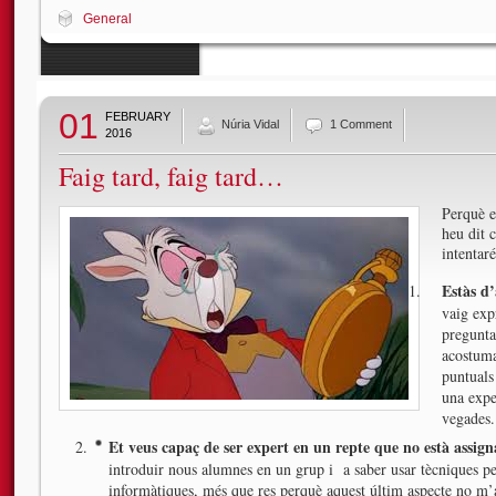
General
01
FEBRUARY
Núria Vidal
1 Comment
2016
Faig tard, faig tard…
Perquè e
heu dit 
intentar
Estàs d’
vaig exp
pregunta
acostumad
puntuals
una expe
vegades.
Et veus capaç de ser expert en un repte que no està assig
introduir nous alumnes en un grup i a saber usar tècniques per
informàtiques, més que res perquè aquest últim aspecte no m