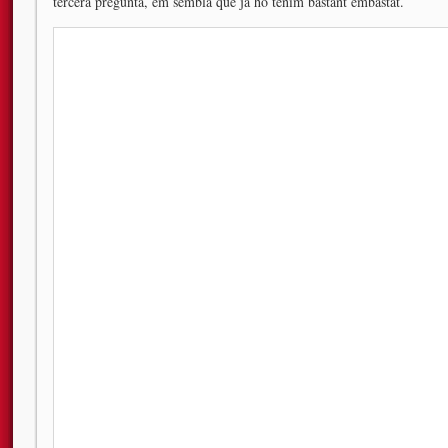
tercera pregunta, em sembla que ja ho tenim bastant embastat.