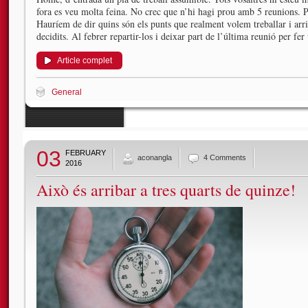
fora es veu molta feina. No crec que n’hi hagi prou amb 5 reunions. Per
Hauríem de dir quins són els punts que realment volem treballar i arr
decidits. Al febrer repartir-los i deixar part de l’última reunió per fer
Article complet
General
03
FEBRUARY
aconangla
4 Comments
2016
Això és arribar a tres quarts de quinze!