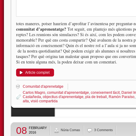
totes maneres, potser hauríem d’aprofitar l’avinentesa per preguntar-
comunitat d’aprenentatge?
Tot seguit, em plantejo més qüestions po
reptes? Les reunions són simulacres? Si és així, com les podem conver
memorable? Per què ens costa compartir? Què avaluem de la nostra p
informació en coneixement? Quin és el nostre rol a l’aula si ja no s
de la nostra quotidianitat? Què podem exigir als alumnes si nosaltre
tasques? Per què origina tan malestar quan proposo que ens convertim
Si en teniu alguna més, la podeu deixar com un comentari.
Article complet
Comunitat d'aprenetatge
Carlos Magro
,
comunitat d'aprenentatge
,
coneixement tàcit
,
Daniel In
Castañeda
,
objectius d'aprenentatge
,
pla de treball
,
Ramón Paraíso
alta
,
visió compartida
08
FEBRUARY
Núria Comas
3 Comments
2016