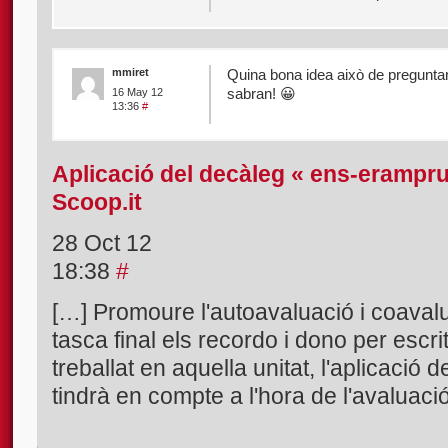
mmiret
Quina bona idea això de pregunta
sabran! 😀
16 May 12
13:36
#
Aplicació del decàleg « ens-erampru
Scoop.it
28 Oct 12
18:38
#
[…] Promoure l'autoavaluació i coaval
tasca final els recordo i dono per escr
treballat en aquella unitat, l'aplicació 
tindrà en compte a l'hora de l'avaluaci