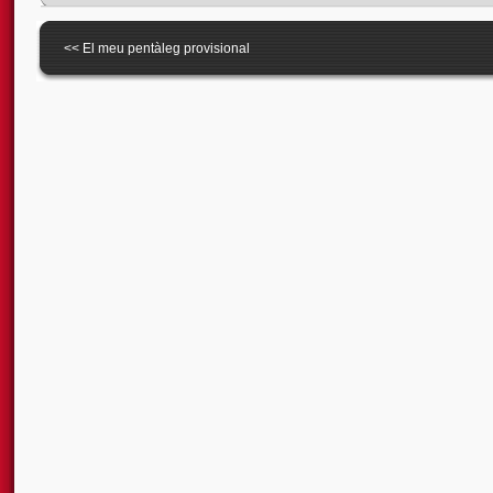
<<
El meu pentàleg provisional