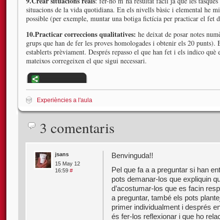
9.Crear situacions reals
: fer-ho m’ha resultat fàcil ja que les tasques
situacions de la vida quotidiana. En els nivells bàsic i elemental he mir
possible (per exemple, muntar una botiga fictícia per practicar el fe
10.Practicar correccions qualitatives:
he deixat de posar notes numèr
grups que han de fer les proves homologades i obtenir els 20 punts). E
establerts prèviament. Després repasso el que han fet i els indico què e
mateixos corregeixen el que sigui necessari.
Experiències a l'aula
3 comentaris
jsans
Benvinguda!!
15 May 12
Pel que fa a a preguntar si han ent
16:59
#
pots demanar-los que expliquin q
d’acostumar-los que es facin res
a preguntar, també els pots plantej
primer individualment i després en 
és fer-los reflexionar i que ho rel