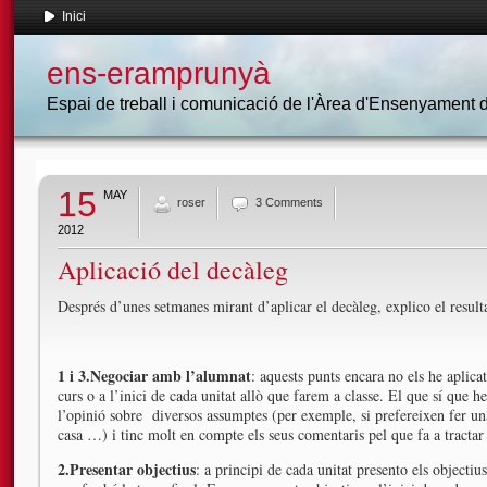
Inici
ens-eramprunyà
Espai de treball i comunicació de l'Àrea d'Ensenyament
15
MAY
roser
3 Comments
2012
Aplicació del decàleg
Després d’unes setmanes mirant d’aplicar el decàleg, explico el resulta
1 i 3.Negociar amb l’alumnat
: aquests punts encara no els he aplica
curs o a l’inici de cada unitat allò que farem a classe. El que sí que 
l’opinió sobre diversos assumptes (per exemple, si prefereixen fer una
casa …) i tinc molt en compte els seus comentaris pel que fa a tractar
2.Presentar objectius
: a principi de cada unitat presento els objectiu