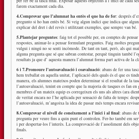
per fer bé la tasca final. Exposar aquests objectius a l’inici de cada s
farem exactament cada dia.
4.Comprovar que l’alumnat ha entès el que ha de fer
: després d’e
pregunto si ho han entès bé. Si veig algun indici que indica que algun
explicar del dret i del revés i utilitzant exemples, que sempre van bé.
5.Plantejar preguntes
: faig tot el possible per, en comptes de pensa
respostes, animar-lo a pensar formulant preguntes. Faig moltes pregunt
vulgui i ningú no se senti incòmode. De tant en tant, però, als qui mai
alguna pregunta que sé que sabran contestar, perquè tinguin també l’opo
resultats ja que d’ aquesta manera l’alumnat forma part activa de la cl
6 i 7.Promoure l’autoavaluació i coavaluació
: abans de fer una tasc
hem treballat en aquella unitat, l’aplicació dels quals és el que es ti
manera, els alumnes mateixos poden determinar si el resultat de la tasc
l’autoavaluació, tenint en compte que la majoria de tasques es fan en 
membres d’un mateix equip es corregeixen els uns als altres (ara dient
de veritat encara no l’he aplicada per sensació de falta de temps: despr
l’autoavaluació, m’angoixa la idea de passar més temps encara revisant-
8.Comprovar el nivell de coneixement a l’inici i al final
: abans de 
pregunta per veure fins a quin punt el controlen. Fer-ho també em ser
i per despertar-los l’interès. La comprovació de l’assoliment dels objec
finals.