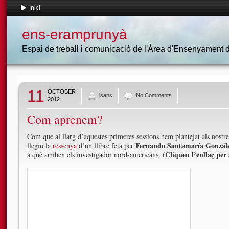
Inici
ens-eramprunyà
Espai de treball i comunicació de l'Àrea d'Ensenyament
11
OCTOBER
jsans
No Comments
2012
Com aprenem?
Com que al llarg d’aquestes primeres sessions hem plantejat als nost
Fernando Santamaría Gonzál
llegiu la
ressenya
d’un llibre feta per
Cliqueu l’enllaç per 
a què arriben els investigador nord-americans. (