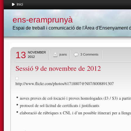
Inici
ens-eramprunyà
Espai de treball i comunicació de l'Àrea d'Ensenyament
13
NOVEMBER
jsans
3 Comments
2012
Sessió 9 de novembre de 2012
http://www.flickr.com/photos/61718807@N07/8008891307
noves proves de col·locació i proves homologades (I3 / S3) a parti
protocol de sol·licitud de certificats i justificants
elaboració de rúbriques x CNL i d’un possible itinerari per a lleng