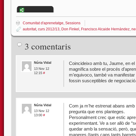
Comunitat d'aprenetatge
,
Sessions
autoritat
,
curs 2012/13
,
Don Finkel
,
Francisco Alcaide Hernández
,
ne
3 comentaris
Núria Vidal
Coincideixo amb tu, Jaume, en el f
magnífica sobre el procés d’apren
13 Nov 12
12:15
#
m’equivoco, també va manifestar 
fossin susceptibles de negociació
Núria Vidal
Com ja m’he estrenat abans amb un
pregunta que ens planteges.
13 Nov 12
13:00
#
Personalment crec que estic apre
experimentant. Ve a ser allò de “
quedar amb la sensació, però, que
maneres (tants caps tants barrets