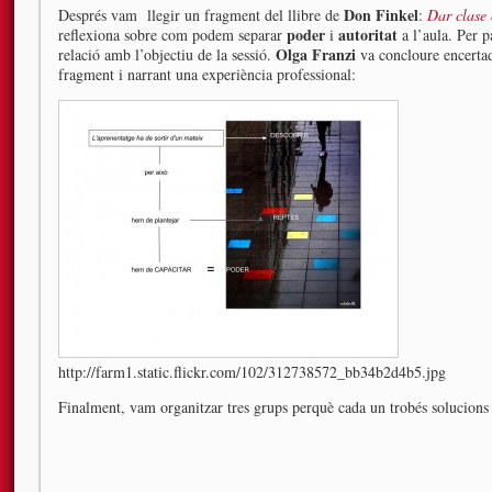
Don Finkel
Després vam llegir un fragment del llibre de
:
Dar clase
poder
autoritat
reflexiona sobre com podem separar
i
a l’aula. Per pa
Olga Franzi
relació amb l’objectiu de la sessió.
va concloure encertada
fragment i narrant una experiència professional:
http://farm1.static.flickr.com/102/312738572_bb34b2d4b5.jpg
Finalment, vam organitzar tres grups perquè cada un trobés solucions