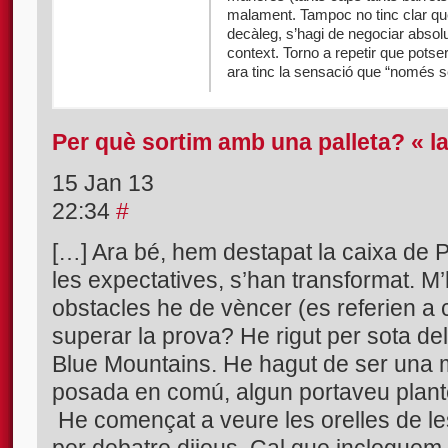
malament. Tampoc no tinc clar qu
decàleg, s’hagi de negociar abso
context. Torno a repetir que pots
ara tinc la sensació que “només s
Per què sortim amb una palleta? « la
15 Jan 13
22:34
#
[…] Ara bé, hem destapat la caixa de 
les expectatives, s’han transformat. M
obstacles he de vèncer (es referien a 
superar la prova? He rigut per sota de
Blue Mountains. He hagut de ser una m
posada en comú, algun portaveu plant
He començat a veure les orelles de le
per debatre dijous. Cal que inclogue