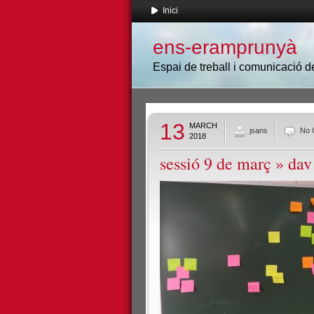
Inici
ens-eramprunyà
Espai de treball i comunicació
13
MARCH
jsans
No 
2018
sessió 9 de març
» dav