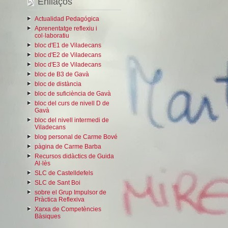
Enllaços
Actualidad Pedagógica
Aprenentatge reflexiu i
col·laboratiu
bloc d'E1 de Viladecans
bloc d'E2 de Viladecans
bloc d'E3 de Viladecans
bloc de B3 de Gavà
bloc de distància
bloc de suficiència de Gavà
bloc del curs de nivell D de
Gavà
bloc del nivell intermedi de
Viladecans
blog personal de Carme Bové
pàgina de Carme Barba
Recursos didàctics de Guida
Al·lès
SLC de Castelldefels
SLC de Sant Boi
sobre el Grup Impulsor de
Pràctica Reflexiva
Xarxa de Competències
Bàsiques