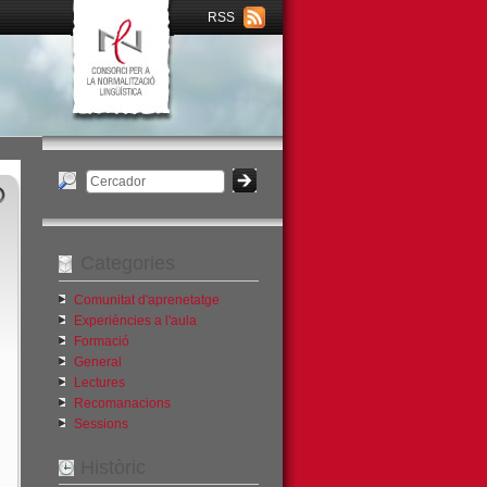
RSS
Categories
Comunitat d'aprenetatge
Experiències a l'aula
Formació
General
Lectures
Recomanacions
Sessions
Històric