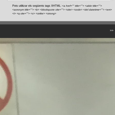
Pots utilitzar els següents tags XHTML:
<a href="" title=""> <abbr title="">
<acronym title=""> <b> <blockquote cite=""> <cite> <code> <del datetime=""> <em>
<i> <q cite=""> <s> <strike> <strong>
>>