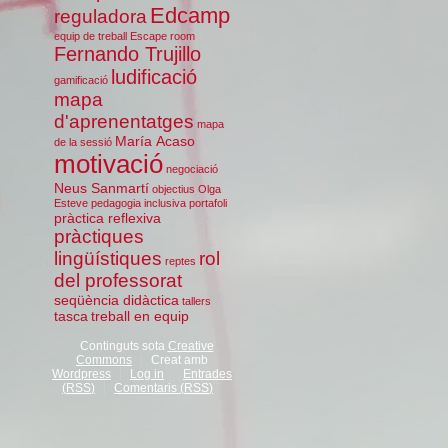
Edcamp
reguladora
equip de treball
Escape room
Fernando Trujillo
ludificació
gamificació
mapa
d'aprenentatges
mapa
María Acaso
de la sessió
motivació
negociació
Neus Sanmartí
objectius
Olga
Esteve
pedagogia inclusiva
portafoli
pràctica reflexiva
pràctiques
lingüístiques
rol
reptes
del professorat
seqüència didàctica
tallers
tasca
treball en equip
Continguts sota
Creative
Commons
Creat amb
Wordpress
Log in
Entrades
(
RSS
)
Comentaris (
RSS
)