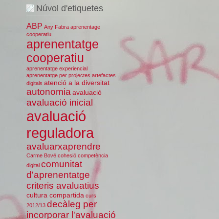
Núvol d'etiquetes
ABP
Any Fabra
aprenentage
cooperatiu
aprenentatge
cooperatiu
aprenentatge experiencial
aprenentatge per projectes
artefactes
atenció a la diversitat
digitals
autonomia
avaluació
avaluació inicial
avaluació
reguladora
avaluarxaprendre
Carme Bové
cohesió
competència
comunitat
digital
d'aprenentatge
criteris avaluatius
cultura compartida
curs
decàleg per
2012/13
incorporar l'avaluació