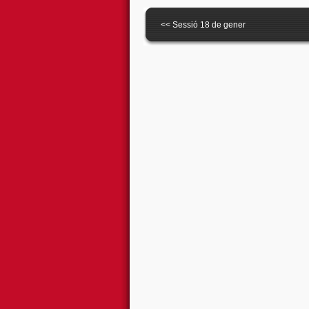
<<
Sessió 18 de gener