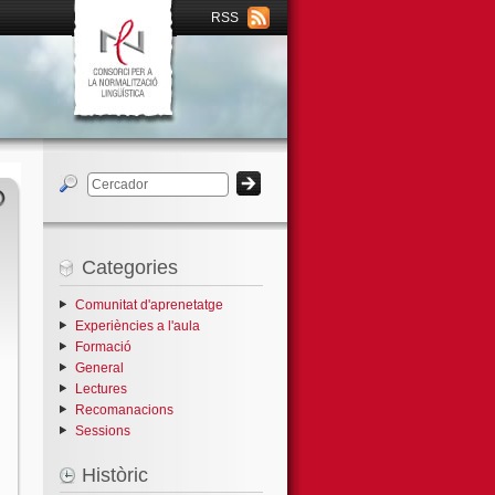
RSS
Categories
Comunitat d'aprenetatge
Experiències a l'aula
Formació
General
Lectures
Recomanacions
Sessions
Històric