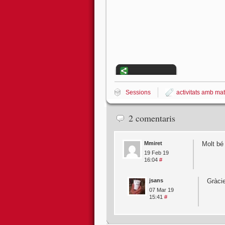
Sessions
activitats amb mat
2 comentaris
Mmiret
Molt bé 
19 Feb 19
16:04
#
jsans
Gràcie
07 Mar 19
15:41
#