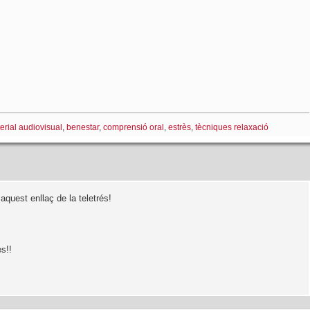
erial audiovisual
,
benestar
,
comprensió oral
,
estrès
,
tècniques relaxació
aquest enllaç de la teletrés!
s!!