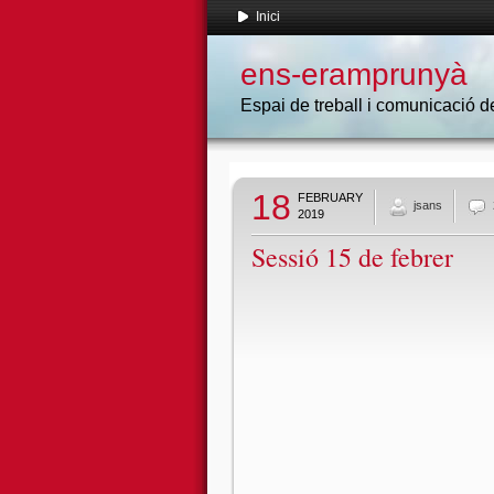
Inici
ens-eramprunyà
Espai de treball i comunicació
18
FEBRUARY
jsans
2019
Sessió 15 de febrer