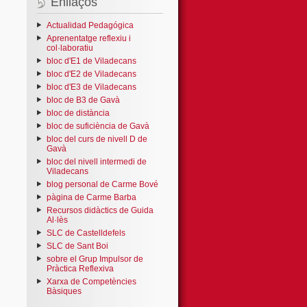
Enllaços
Actualidad Pedagógica
Aprenentatge reflexiu i
col·laboratiu
bloc d'E1 de Viladecans
bloc d'E2 de Viladecans
bloc d'E3 de Viladecans
bloc de B3 de Gavà
bloc de distància
bloc de suficiència de Gavà
bloc del curs de nivell D de
Gavà
bloc del nivell intermedi de
Viladecans
blog personal de Carme Bové
pàgina de Carme Barba
Recursos didàctics de Guida
Al·lès
SLC de Castelldefels
SLC de Sant Boi
sobre el Grup Impulsor de
Pràctica Reflexiva
Xarxa de Competències
Bàsiques