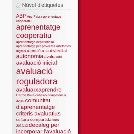
Núvol d'etiquetes
ABP
Any Fabra
aprenentage
cooperatiu
aprenentatge
cooperatiu
aprenentatge experiencial
aprenentatge per projectes
artefactes
atenció a la diversitat
digitals
autonomia
avaluació
avaluació inicial
avaluació
reguladora
avaluarxaprendre
Carme Bové
cohesió
competència
comunitat
digital
d'aprenentatge
criteris avaluatius
cultura compartida
curs
decàleg per
2012/13
incorporar l'avaluació