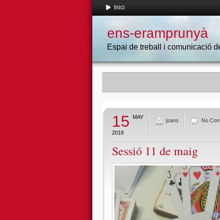
Inici
ens-eramprunyà
Espai de treball i comunicació
15
MAY
jsans
No Co
2018
Sessió 11 de maig