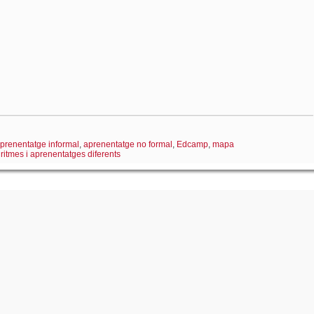
prenentatge informal
,
aprenentatge no formal
,
Edcamp
,
mapa
,
ritmes i aprenentatges diferents