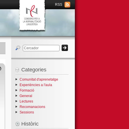
RSS
Categories
Comunitat d'aprenetatge
Experiències a l'aula
Formació
General
Lectures
Recomanacions
Sessions
Històric