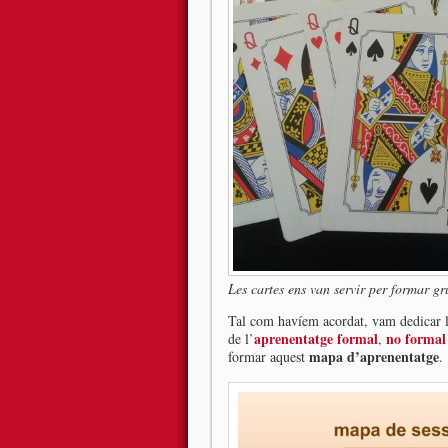
Les cartes ens van servir per formar gr
Tal com havíem acordat, vam dedicar la 
aprenentatge formal
no formal
de l’
,
mapa d’aprenentatge
formar aquest
.