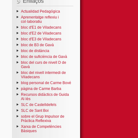
Enllaços
Actualidad Pedagógica
Aprenentatge reflexiu i
col·laboratiu
bloc d'E1 de Viladecans
bloc d'E2 de Viladecans
bloc d'E3 de Viladecans
bloc de B3 de Gavà
bloc de distància
bloc de suficiència de Gavà
bloc del curs de nivell D de
Gavà
bloc del nivell intermedi de
Viladecans
blog personal de Carme Bové
pàgina de Carme Barba
Recursos didàctics de Guida
Al·lès
SLC de Castelldefels
SLC de Sant Boi
sobre el Grup Impulsor de
Pràctica Reflexiva
Xarxa de Competències
Bàsiques