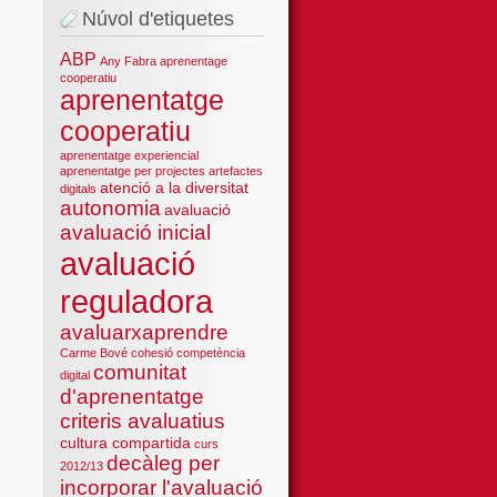
Núvol d'etiquetes
ABP
Any Fabra
aprenentage
cooperatiu
aprenentatge
cooperatiu
aprenentatge experiencial
aprenentatge per projectes
artefactes
atenció a la diversitat
digitals
autonomia
avaluació
avaluació inicial
avaluació
reguladora
avaluarxaprendre
Carme Bové
cohesió
competència
comunitat
digital
d'aprenentatge
criteris avaluatius
cultura compartida
curs
decàleg per
2012/13
incorporar l'avaluació