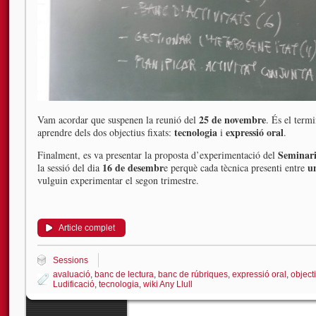
25 de novembre
Vam acordar que suspenen la reunió del
. És el term
tecnologia
expressió oral
aprendre dels dos objectius fixats:
i
.
Seminari
Finalment, es va presentar la proposta d’experimentació del
16 de desembr
un
la sessió del dia
e perquè cada tècnica presenti entre
vulguin experimentar el segon trimestre.
Article complet
Sessions
avaluació
,
banc de lectura
,
banc de rúbriques
,
expressió oral
,
object
Ludificació
,
tecnologia
,
wiki Any Llull