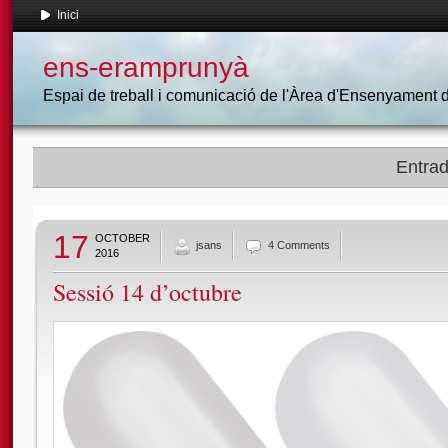
Inici
ens-eramprunyà
Espai de treball i comunicació de l'Àrea d'Ensenyament
Entrad
17
OCTOBER
jsans
4 Comments
2016
Sessió 14 d’octubre